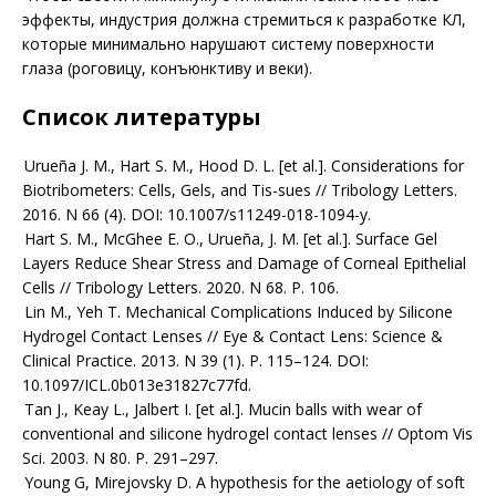
эффекты, индустрия должна стремиться к разработке КЛ,
которые минимально нарушают систему поверхности
глаза (роговицу, конъюнктиву и веки).
Список литературы
Urueña J. M., Hart S. M., Hood D. L. [et al.]. Considerations for
Biotribometers: Cells, Gels, and Tis-­sues // Tribology Letters.
2016. N 66 (4). DOI: 10.1007/s11249-018-1094-y.
Hart S. M., McGhee E. O., Urueña, J. M. [et al.]. Surface Gel
Layers Reduce Shear Stress and Damage of Corneal Epithelial
Cells // Tribology Letters. 2020. N 68. P. 106.
Lin M., Yeh T. Mechanical Complications Induced by Silicone
Hydrogel Contact Lenses // Eye & Contact Lens: Science &
Clinical Practice. 2013. N 39 (1). P. 115–124. DOI:
10.1097/ICL.0b013e31827c77fd.
Tan J., Keay L., Jalbert I. [et al.]. Mucin balls with wear of
conventional and silicone hydrogel contact lenses // Optom Vis
Sci. 2003. N 80. P. 291–297.
Young G, Mirejovsky D. A hypothesis for the aetiology of soft