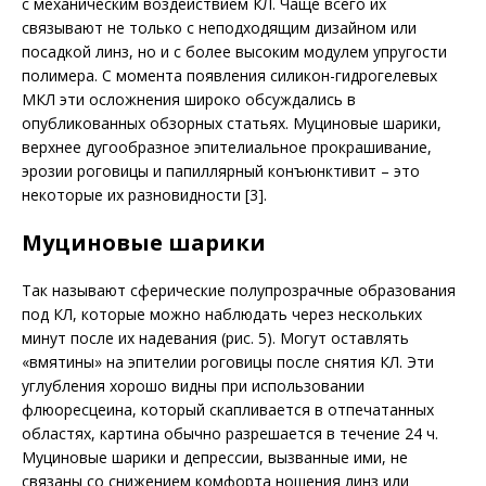
с механическим воздействием КЛ. Чаще всего их
связывают не только с неподходящим дизайном или
посадкой линз, но и с более высоким модулем упругости
полимера. С момента появления силикон-гидрогелевых
МКЛ эти осложнения широко обсуждались в
опубликованных обзорных статьях. Муциновые шарики,
верхнее дугообразное эпителиальное прокрашивание,
эрозии роговицы и папиллярный конъюнк­тивит – это
некоторые их разновидности [3].
Муциновые шарики
Так называют сферические полупрозрачные образования
под КЛ, которые можно наблюдать через нескольких
минут после их надевания (рис. 5). Могут оставлять
«вмятины» на эпителии роговицы после снятия КЛ. Эти
углубления хорошо видны при использовании
флюоресцеина, который скапливается в отпечатанных
областях, картина обычно разрешается в течение 24 ч.
Муциновые шарики и депрессии, вызванные ими, не
связаны со снижением комфорта ношения линз или