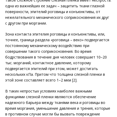
Такое сложное строение слезная пленка имеет неспроста:
одна из важнейших ее задач – защитить ткани глазной
поверхности, эпителий роговицы и конъюнктивы, от
нежелательного механического соприкосновения их друг
с другом при моргании.
Зона контакта эпителия роговицы и конъюнктивы, или,
точнее, граница раздела «роговица – веко» подвергается
постоянному механическому воздействию при
совершении такого соприкосновения. Во время
бодрствования в течение дня человек совершает 10–20
тыс. морганий, контактное давление, которому
подвергается эпителий при этом, может достигать
нескольких кПа. Притом что толщина слезной пленки в
этой зоне составляет всего 1–2 мкм [2].
В таких непростых условиях наиболее важными
функциями слезной пленки являются обеспечение
надежного барьера между тканями века и роговицы во
время моргания, уменьшение давления и трения, которые
в противном случае могли бы вызвать повреждение