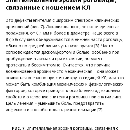
связанные с ношением КЛ
Это дефекты эпителия с широким спектром клинических
проявлений (рис. 7). Локализованные, четко очерченные
поражения, от 0,1 мм и более в диаметре. Чаще всего в
87,5 % случаев обнаруживаются в нижней части роговицы,
обычно по средней линии чуть ниже зрачка [3]. Часто
сопровож­даются дискомфортом и болью, особенно при
пробуждении в линзах и при их снятии, но могут
протекать и бессимптомно. Считается, что причина
возникновения эрозии чисто механическая – она может
появиться внезапно при снятии круто сидящей КЛ, или это
может быть комбинация механических и физиологических
факторов, которые приводят к ослаблению адгезионных
свойств и отслоению эпителия роговицы при снятии линз.
Цель лечения – уменьшить боль, пред­отвратить
инфекцию и способствовать реэпителизации [7].
Рис. 7.
Эпителиальная эрозия роговицы, связанная с