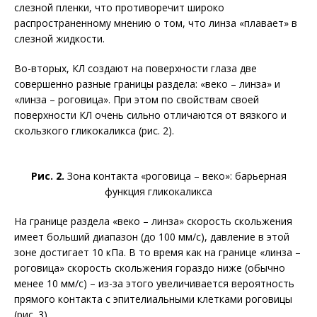
слезной пленки, что противоречит широко
распространенному мнению о том, что линза «плавает» в
слезной жидкости.
Во-вторых, КЛ создают на поверхности глаза две
совершенно разные границы раздела: «веко – линза» и
«линза – роговица». При этом по свойствам своей
поверхности КЛ очень сильно отличаются от вязкого и
скользкого гликокаликса (рис. 2).
Рис. 2.
Зона контакта «роговица – веко»: барьерная
функция гликокаликса
На границе раздела «веко – линза» скорость скольжения
имеет больший диапазон (до 100 мм/с), давление в этой
зоне достигает 10 кПа. В то время как на границе «линза –
роговица» скорость скольжения гораз­до ниже (обычно
менее 10 мм/с) – из-за этого увеличивается вероятность
прямого контакта с эпителиальными клетками роговицы
(рис. 3).