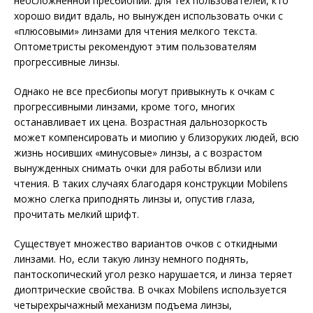
неосложненной пресбиопии: для тех пользователей, кто
хорошо видит вдаль, но вынужден использовать очки с
«плюсовыми» линзами для чтения мелкого текста.
Оптометристы рекомендуют этим пользователям
прогрессивные линзы.
Однако не все пресбиопы могут привыкнуть к очкам с
прогрессивными линзами, кроме того, многих
останавливает их цена. Возрастная дальнозоркость
может компенсировать и миопию у близоруких людей, всю
жизнь носивших «минусовые» линзы, а с возрастом
вынужденных снимать очки для работы вблизи или
чтения. В таких случаях благодаря конструкции Mobilens
можно слегка приподнять линзы и, опустив глаза,
прочитать мелкий шрифт.
Существует множество вариантов очков с откидными
линзами. Но, если такую линзу немного поднять,
пантоскопический угол резко нарушается, и линза теряет
диоптрические свойства. В очках Mobilens используется
четырехрычажный механизм подъема линзы,