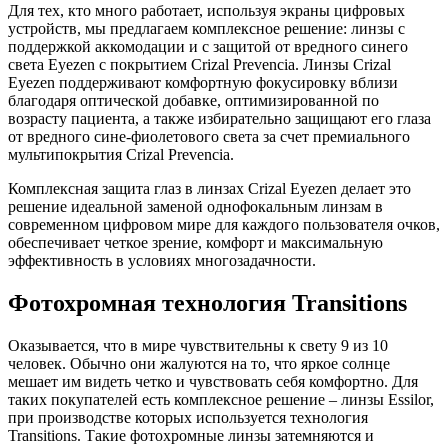
Для тех, кто много работает, используя экраны цифровых
устройств, мы предлагаем комплексное решение: линзы с
поддержкой аккомодации и с защитой от вредного синего
света Eyezen с покрытием Crizal Prevencia. Линзы Crizal
Eyezen поддерживают комфортную фокусировку вблизи
благодаря оптической добавке, оптимизированной по
возрасту пациента, а также избирательно защищают его глаза
от вредного сине-фиолетового света за счет премиального
мультипокрытия Crizal Prevencia.
Комплексная защита глаз в линзах Crizal Eyezen делает это
решение идеальной заменой однофокальным линзам в
современном цифровом мире для каждого пользователя очков,
обеспечивает четкое зрение, комфорт и максимальную
эффективность в условиях многозадачности.
Фотохромная технология Transitions
Оказывается, что в мире чувствительны к свету 9 из 10
человек. Обычно они жалуются на то, что яркое солнце
мешает им видеть четко и чувствовать себя комфортно. Для
таких покупателей есть комплексное решение – линзы Essilor,
при производстве которых используется технология
Transitions. Такие фотохромные линзы затемняются и