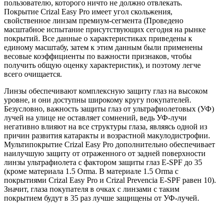
пользователю, которого ничто не должно отвлекать.
Покрытие Crizal Easy Pro имеет угол скольжения,
свойственное линзам премиум-сегмента (Проведено
масштабное испытание присутствующих сегодня на рынке
покрытий. Все данные о характеристиках приведены к
единому масштабу, затем к этим данным были применены
весовые коэффициенты по важности признаков, чтобы
получить общую оценку характеристик), и поэтому легче
всего очищается.
Линзы обеспечивают комплексную защиту глаз на высоком
уровне, и они доступны широкому кругу покупателей.
Безусловно, важность защиты глаз от ультрафиолетовых (УФ)
лучей на улице не оставляет сомнений, ведь УФ-лучи
негативно влияют на все структуры глаза, являясь одной из
причин развития катаракты и возрастной макулодистрофии.
Мультипокрытие Crizal Easy Pro дополнительно обеспечивает
наилучшую защиту от отраженного от задней поверхности
линзы ультрафиолета с фактором защиты глаз E-SPF до 35
(кроме материала 1.5 Orma. В материале 1.5 Orma с
покрытиями Crizal Easy Pro и Crizal Prevencia E-SPF равен 10).
Значит, глаза покупателя в очках с линзами с таким
покрытием будут в 35 раз лучше защищены от УФ-лучей.