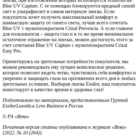
линзы, при изготовлении которых используется технология
Blue UV Capture. С ее помощью блокируются вредный синий
свет и ультрафиолет в самом материале линзы. Если
покупатель хочет получить максимальный комфорт и
наивысшую защиту от синего света, лучше всего сочетать
Blue UV с мультипокрытием Crizal Prevencia. А если главное
для пользователя – защита глаз и в то же время минимальное
остаточное отражение на линзах, можно достигнуть этого за
счет сочетания Blue UV Capture с мульти­покрытием Crizal
Easy Pro.
Ориентируясь на зрительные потребности покупателя, мы
можем рекомендовать ему лучшее комплексное решение,
которое позволит видеть четко, чувствовать себя комфортно и
уверенно и защищать глаза на протяжении всего дня в любых
зрительных условиях. Выбирая линзы Essilor, ваш покупатель
инвестирует в качество зрения и здоровье глаз!
Подготовлено по материалам, предоставленным Группой
EssilorLuxottica Lens Business в России
© РА «Веко»
Печатная версия статьи опубликована в журнале «Веко»
[2022. № 10 (264)].