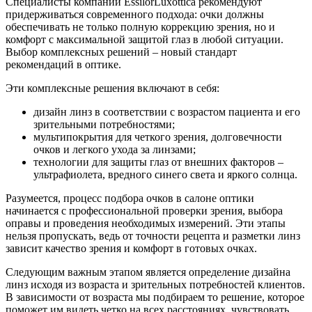
Специалисты компании EssilorLuxottica рекомендуют
придерживаться современного подхода: очки должны
обеспечивать не только полную коррекцию зрения, но и
комфорт c максимальной защитой глаз в любой ситуации.
Выбор комплексных решений – новый стандарт
рекомендаций в оптике.
Эти комплексные решения включают в себя:
дизайн линз в соответствии с возрастом пациента и его
зрительными потребностями;
мультипокрытия для четкого зрения, долговечности
очков и легкого ухода за линзами;
технологии для защиты глаз от внешних факторов –
ультрафиолета, вредного синего света и яркого солнца.
Разумеется, процесс подбора очков в салоне оптики
начинается с профессиональной проверки зрения, выбора
оправы и проведения необходимых измерений. Эти этапы
нельзя пропускать, ведь от точности рецепта и разметки линз
зависит качество зрения и комфорт в готовых очках.
Следующим важным этапом является определение дизайна
линз исходя из возраста и зрительных потребностей клиентов.
В зависимости от возраста мы подбираем то решение, которое
поможет им видеть четко на всех расстояниях, чувствовать