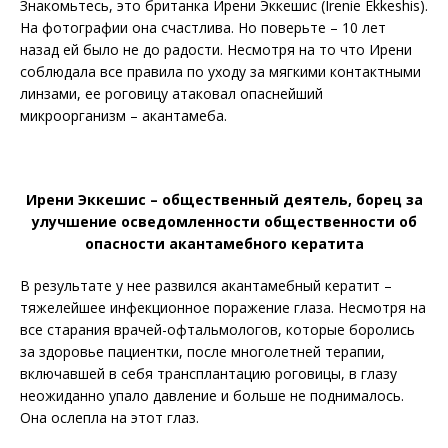
Знакомьтесь, это британка Ирени Эккешис (Irenie Ekkeshis).
На фотографии она счастлива. Но поверьте – 10 лет
назад ей было не до радости. Несмотря на то что Ирени
соблюдала все правила по уходу за мягкими контактными
линзами, ее роговицу атаковал опаснейший
микроорганизм – акантамеба.
Ирени Эккешис – общественный деятель, борец за
улучшение осведомленности общественности об
опасности акантамебного кератита
В результате у нее развился акантамебный кератит –
тяжелейшее инфекционное поражение глаза. Несмотря на
все старания врачей-офтальмологов, которые боролись
за здоровье пациентки, после многолетней терапии,
включавшей в себя трансплантацию роговицы, в глазу
неожиданно упало давление и больше не поднималось.
Она ослепла на этот глаз.