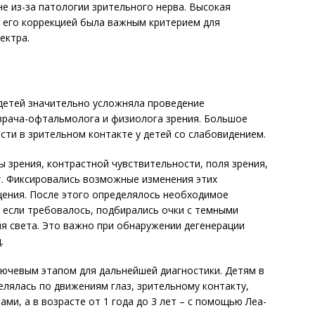
не из-за патологии зрительного нерва. Высокая
й его коррекцией была важным критерием для
ектра.
я
детей значительно усложняла проведение
врача-оф­таль­молога и физиолога зрения. Большое
сти в зрительном контакте у детей со слабовидением.
 зрения, контрастной чувствительности, поля зрения,
т. Фиксировались возможные изменения этих
щения. После этого определялось необходимое
, если требовалось, подбирались очки с темными
я света. Это важно при обнаружении дегенерации
.
лючевым этапом для дальнейшей диагностики. Детям в
елялась по движениям глаз, зрительному контакту,
ми, а в возрасте от 1 года до 3 лет – с помощью Леа-