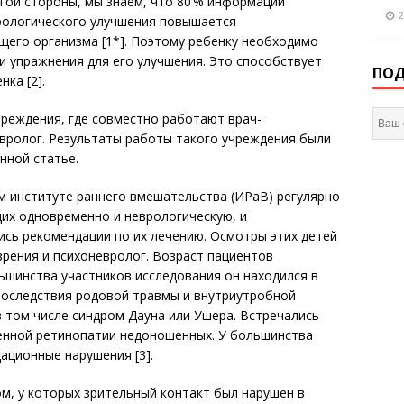
угой стороны, мы знаем, что 80 % информации
2
врологического улучшения повышается
щего организма [1*]. Поэтому ребенку необходимо
и упражнения для его улучшения. Это способствует
ПОД
ка [2].
реждения, где совместно работают врач-
вролог. Результаты работы такого учреждения были
нной статье.
ом институте раннего вмешательства (ИРаВ) регулярно
х одновременно и неврологи­ческую, и
ись рекомендации по их лечению. Осмотры этих детей
рения и психоневролог. Возраст пациентов
льшинства участников исследования он находился в
 последствия родовой травмы и внутриутробной
в том числе синдром Дауна или Ушера. Встречались
енной ретинопатии недоношенных. У большинства
ационные нарушения [3].
ом, у которых зрительный контакт был нарушен в