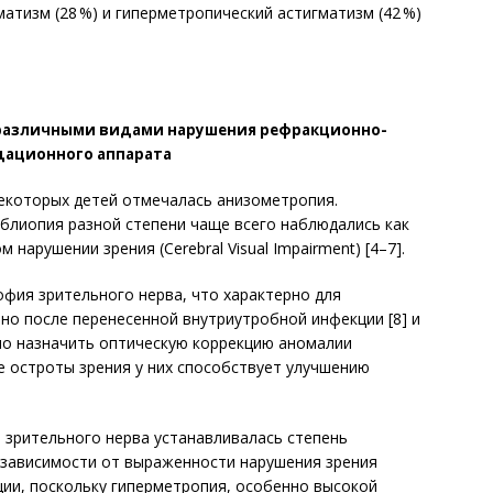
матизм (28 %) и гиперметропический астигматизм (42 %)
 различными видами нарушения рефракционно-
дационного аппарата
некоторых детей отмечалась анизометропия.
мблиопия разной степени чаще всего наблюдались как
нарушении зрения (Cerebral Visual Impairment) [4–7].
офия зрительного нерва, что характерно для
но после перенесенной внутриутробной инфекции [8] и
о назначить оптическую коррекцию аномалии
е остроты зрения у них способствует улучшению
 зрительного нерва устанавливалась степень
не зависимости от выраженности нарушения зрения
ии, поскольку гиперметропия, особенно высокой