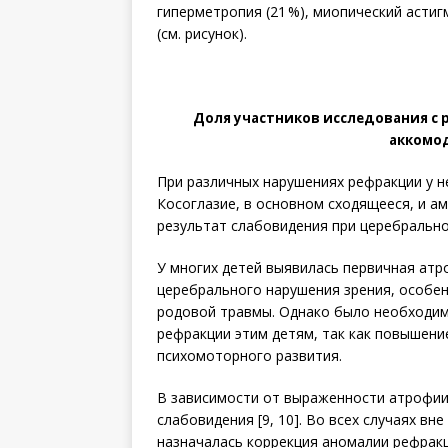
гиперметропия (21 %), миопический астиг
(см. рисунок).
Доля участников исследования с
аккомо
При различных нарушениях ре­фракции у 
Косоглазие, в основном сходящееся, и а
результат слабовидения при церебральном 
У многих детей выявилась первичная атр
церебрального нарушения зрения, особен
родовой травмы. Однако было необходим
рефракции этим детям, так как повышени
психомоторного развития.
В зависимости от выраженности атрофии
слабовидения [9, 10]. Во всех случаях в
назначалась коррекция аномалии рефракц