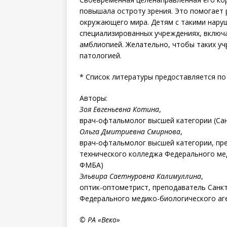
повышала остроту зрения. Это помогает 
окружающего мира. Детям с такими нару
специализированных учреждениях, включа
амблиопией. Желательно, чтобы таких уч
патологией.
* Список литературы предоставляется по 
Авторы:
Зоя Евгеньевна Котина
,
врач-офтальмолог высшей категории (Са
Ольга Дмитриевна Смирнова
,
врач-офтальмолог высшей категории, пр
технического колледжа Федерального ме
ФМБА)
Эльвира Саетнуровна Калимуллина
,
оптик-оптометрист, преподаватель Санк
Федерального медико-биологического а
© РА «Веко»