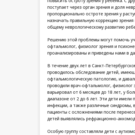
повысить остроту зрения у ребенка. С др
поступает через орган зрения и доля не
пропорционально остроте зрения у расту
назначать правильную коррекцию зрения 
общему неврологическому развитию ребен
Решению этой проблемы могут помочь уч
офтальмолог, физиолог зрения и психоне
проанализированы и приведены нами в да
В течение двух лет в Санкт-Петербургск
проводилось обследование детей, имеющи
офтальмологическую пато­логию, и давал
проводили врач-офтальмолог, физиолог з
варьировал от 6 месяцев до 18 лет, у бо
диапазоне от 2 до 6 лет. Эти дети имели
инфекции, а также различные синдромы, 
пациенты с осложнениями после перенес
детей выявлялись рефракционно-аккомод
Особую группу составляли дети с аутизм