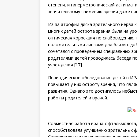
степени, и гиперметропический астигмат
значительному снижению зрения даже при
Из-за атрофии диска зрительного нерва 
многих детей острота зрения была на ур
оптическая коррекция по слабовидению,
положительными линзами для близи с до
сочетался с проведением специальных зри
родителями детей проводилась беседа п
учреждения [17].
Периодическое обследование детей в ИР
повышает у них остроту зрения, что явл
развития. Однако это достигалось небыс
работы родителей и врачей.
Совместная работа врача-офтальмолога, 
способствовала улучшению зрительных ф
Своевременная целенаправленная его ко