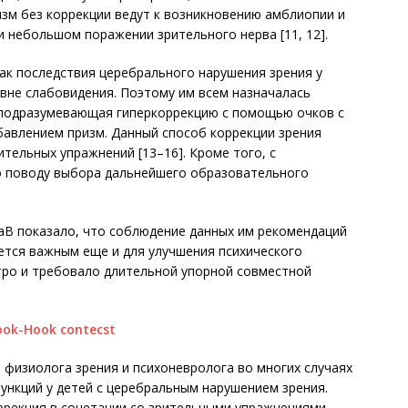
изм без коррекции ведут к возникновению амблиопии и
 небольшом поражении зрительного нерва [11, 12].
как последствия церебрального нарушения зрения у
овне слабовидения. Поэтому им всем назначалась
 подразумевающая гиперкоррекцию с помощью очков с
бавлением призм. Данный способ коррекции зрения
тельных упражнений [13–16]. Кроме того, с
о поводу выбора дальнейшего образовательного
аВ показало, что соблюдение данных им рекомендаций
яется важным еще и для улучшения психического
тро и требовало длительной упорной совместной
физиолога зрения и психоневролога во многих случаях
ункций у детей с церебральным нарушением зрения.
ррекция в сочетании со зрительными упражнениями