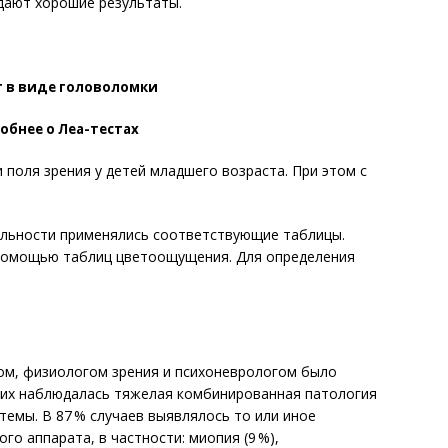
 дают хорошие результаты.
т в виде головоломки
бнее о Леа-тестах
поля зрения у детей младшего возраста. При этом с
ельности применялись соответствующие таблицы.
 помощью таблиц цветоощущения. Для определения
ом, физиологом зрения и психоневрологом было
 них наблюдалась тяжелая комбинированная патология
темы. В 87 % случаев выявлялось то или иное
о аппарата, в частности: миопия (9 %),