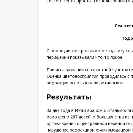
тестов. Тесты просты в использовании и
Леа-тес
Подро
С помощью контрольного метода изучали 
периферии показывали что-то яркое.
При исследовании контрастной чувствит
Оценка цветовосприятия проводилась с
рефракции использовали ретиноскоп.
Результаты
За два года в ИРаВ врачом-офтальмолог
осмотрено 287 детей. У большинства из
органа зрения и центральной нервной сис
нарушение рефракционно-аккомодационног