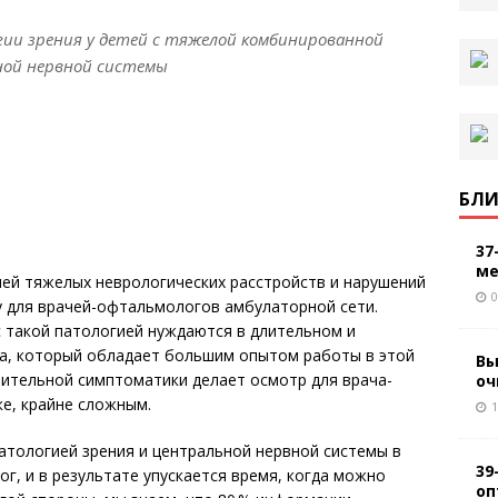
огии зрения у детей с тяжелой комбинированной
ной нервной системы
БЛИ
37
ме
ией тяжелых неврологических расстройств и нарушений
0
у для врачей-офтальмологов амбулаторной сети.
с такой патологией нуждаются в длительном и
а, который обладает большим опытом работы в этой
Вы
рительной симптоматики делает осмотр для врача-
оч
е, крайне сложным.
1
тологией зрения и центральной нервной системы в
39
г, и в результате упускается время, когда можно
оп