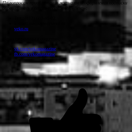
По вопросам приобретения журналов и оформления подписки
обращайтесь в отдел продаж РА «Веко»:
Тел.: (812) 603-40-02.
E-mail: magazine@veko.ru
veko.ru
Наши страницы в соцсетях:
vk.com/vekomagazine
fb.com/vekomagazine