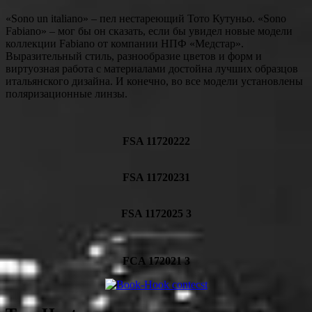
«Sono un italiano» – пел нестареющий Тото Кутуньо. «Sono
Fabiano» – мог бы он сказать, если бы увидел новые модели
коллекции Fabiano от компании НПФ «Медстар».
Выразительный стиль, разнообразие цветов и форм и
виртуозная работа с материалами достойна лучших образцов
итальянского дизайна. И конечно, во все модели установлены
поляризационные линзы.
FSA 11720222
FSA 11720231
FSA 1172025 3
FCA 172021 3