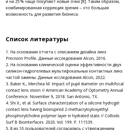
и на 25 % чаще покупают новые очки [8]. Таким образом,
комбинированная коррекция зрения – это большая
возможность для развития бизнеса.
Список литературы
1. На основании отчета c описанием дизайна линз
Precision Profile. Данные исследования Alcon, 2016.
2. На основании клинической оценки эффективности двух
силикон-гидрогелевых мультифокальных контактных линз
частой замены. Данные исследования Alcon, 2022.
3. Baker K., Merchea M. Impact of pupil diameter on multifocal
contact lens vision // American Academy of Optometry Annual
Conference. November 9, 2018. San Antonio, TX.
4. Shi X., et al. Surface characterization of a silicone hydrogel
contact lens having bioinspired 2-methacryloyloxyethyl
phosphorylcholine polymer layer in hydrated state // Colloids
Surf B Biointerfaces. 2020. Vol. 199. P. 111539.
5. 8 из 10 пользователей согласились с утверждением