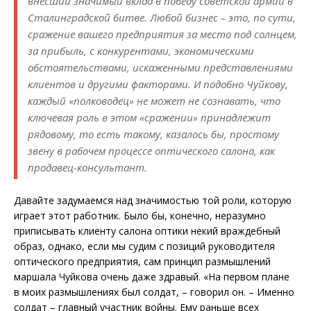
внесший значимый вклад в победу советской армии в
Сталинградской битве. Любой бизнес – это, по сути,
сражение вашего предприятия за место под солнцем,
за прибыль, с конкурентами, экономическими
обстоятельствами, искаженными представлениями
клиентов и другими факторами. И подобно Чуйкову,
каждый «полководец» не может не сознавать, что
ключевая роль в этом «сражении» принадлежит
рядовому, то есть такому, казалось бы, простому
звену в рабочем процессе оптического салона, как
продавец-консультант.
Давайте задумаемся над значимостью той роли, которую
играет этот работник. Было бы, конечно, неразумно
приписывать клиенту салона оптики некий враждебный
образ, однако, если мы судим с позиций руководителя
оптического предприятия, сам принцип размышлений
маршала Чуйкова очень даже здравый. «На первом плане
в моих размышлениях был солдат, – говорил он. – Именно
солдат – главный участник войны. Ему раньше всех