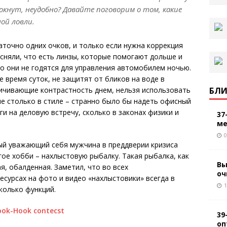
окнут, неудобно? Давайте поговорим о том, какие
ой ловли.
аточно одних очков, и только если нужна коррекция
ясняли, что есть линзы, которые помогают дольше и
о они не годятся для управления автомобилем ночью.
е время суток, не защитят от бликов на воде в
БЛИ
еличивающие контрастность днем, нельзя использовать
не столько в стиле – странно было бы надеть офисный
ги на деловую встречу, сколько в законах физики и
37
ме
0
дый уважающий себя мужчина в преддверии кризиса
гое хобби – нахлыстовую рыбалку. Такая рыбалка, как
Вы
я, обалденная. Заметил, что во всех
оч
есурсах на фото и видео «нахлыстовики» всегда в
1
колько функций.
39
оп