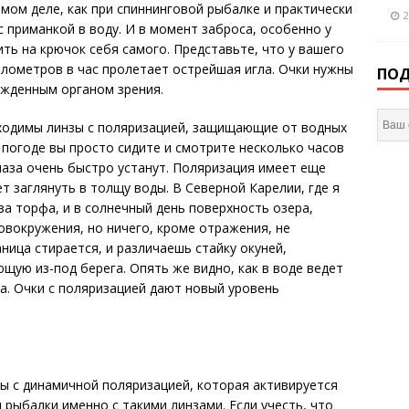
амом деле, как при спиннинговой рыбалке и практически
2
 приманкой в воду. И в момент заброса, особенно у
ть на крючок себя самого. Представьте, что у вашего
илометров в час пролетает острейшая игла. Очки нужны
ПОД
ежденным органом зрения.
бходимы линзы с поляризацией, защищающие от водных
 погоде вы просто сидите и смотрите несколько часов
лаза очень быстро устанут. Поляризация имеет еще
 заглянуть в толщу воды. В Северной Карелии, где я
за торфа, и в солнечный день поверхность озера,
овокружения, но ничего, кроме отражения, не
аница стирается, и различаешь стайку окуней,
щую из-под берега. Опять же видно, как в воде ведет
ыба. Очки с поляризацией дают новый уровень
ы с динамичной поляризацией, которая активируется
я рыбалки именно с такими линзами. Если учесть, что