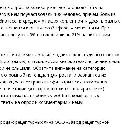
етях опрос: «Сколько у вас всего очков? Есть ли
его в нем поучаствовали 108 человек, причем больше
изнесе. В среднем у наших коллег почти десять разных
 отношения к оптической сфере, – менее пяти. При
 используют 45% оптиков и лишь 21% наших с вами
осят очки. Иметь больше одних очков, судя по ответам
При этом мы, оптики, носим высокотехнологичные очки,
 и не слышали. Обратите внимание на категорию
х огромный потенциал для роста, и вариантов их
ляризация, спектральные фильтры всех возможных
й, сочетание фотохромных линз с поляризацией).
сти заниматься любимым хобби в комфортных
ответы на опрос и комментарии к нему!
 продаж рецептурных линз ООО «Завод рецептурной