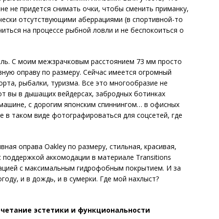
не не придется снимать очки, чтобы сменить приманку,
чески отсутствующими аберрациями (в спортивной-то
читься на процессе рыбной ловли и не беспокоиться о
боль. С моим межзрачковым расстоянием 73 мм просто
ную оправу по размеру. Сейчас имеется огромный
рта, рыбалки, туризма. Все это много­образие не
вот вы в дышащих вейдерсах, забродных ботинках
машине, с дорогим японским спиннингом… в офисных
е в таком виде фотографироваться для соц­сетей, где
вная оправа Oakley по размеру, стильная, красивая,
поддерж­кой аккомодации в материале Transitions
изацией с максимальным гидрофобным покрытием. И за
огоду, и в дождь, и в сумерки. Где мой нахлыст?
очетание эстетики и функциональности