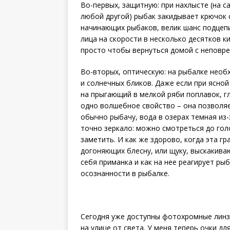
Во-первых, защитную: при нахлысте (на с
любой другой) рыбак закидывает крючок с
начинающих рыбаков, велик шанс подцепи
лица на скорости в несколько десятков к
просто чтобы вернуться домой с неповр
Во-вторых, оптическую: на рыбалке нео
и солнечных бликов. Даже если при ясной
на прыгающий в мелкой ряби поплавок, г
одно волшебное свойство – она позволяет
обычно рыбачу, вода в озерах темная из-
точно зеркало: можно смотреться до гол
заметить. И как же здорово, когда эта гр
догоняющих блесну, или щуку, выскакиваю
себя приманка и как на нее реа­гирует р
осознанности в рыбалке.
Сегодня уже доступны фотохромные линз
на улице от света. У меня теперь очки дл