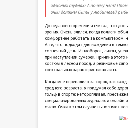
офисных туфлях? А почему нет? Пром
очки должны быть у любителей рыбн
До недавнего времени я считал, что дост
зрения. Очень злился, когда коллеги объ
комфортнее работать за компьютером, н
А те, что подходят для вождения в темно
солнечный день. И на­оборот, линзы, ув
при наступлении сумерек. Причина этого 
костюм в лесной поход, а резиновые сапо
спектральных характеристиках линз.
Когда мне перевалило за сорок, как каж
среднего возраста, я придумал себе доро
гольф в спорте: неторопливая, престижна
специализированных журналах и онлайн-р
очках. Очки в этом случае выполняют нес