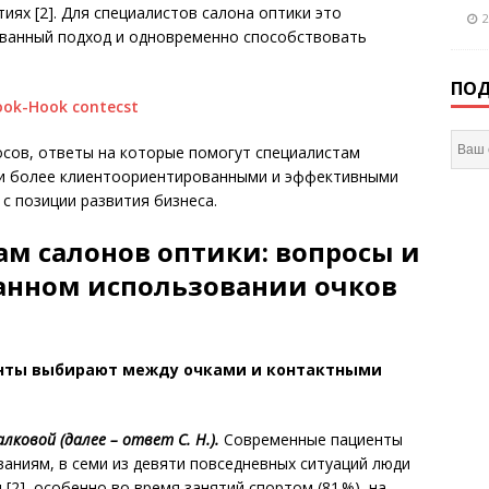
иях [2]. Для специалистов салона оптики это
2
ванный подход и одновременно способствовать
ПОД
сов, ответы на которые помогут специалистам
ии более клиентоориентированными и эффективными
и с позиции развития бизнеса.
м салонов оптики: вопросы и
анном использовании очков
енты выбирают между очками и контактными
ковой (далее – ответ С. Н.).
Современные пациенты
ваниям, в семи из девяти повседневных ситуаций люди
2], особенно во время занятий спортом (81 %), на