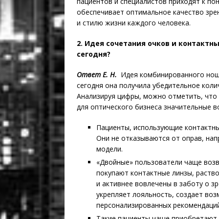
пациентов и специа­листов приходят к по
обеспечивает оптимальное качество зре
и стилю жизни каждого человека.
2. Идея сочетания очков и контактн
сегодня?
Ответ Е. Н.
Идея комбинированного ноше
сегодня она получила убедительное кол
Анализируя цифры, можно отметить, что 
для оптического бизнеса значительные 
Пациенты, использующие контактные 
Они не отказываются от оправ, на
модели.
«Двойные» пользователи чаще возвр
покупают контактные линзы, раство
и активнее вовлечены в заботу о з
укрепляет лояльность, создает воз
персонализированных рекомендаций
Такие пациенты чаще приобретают 