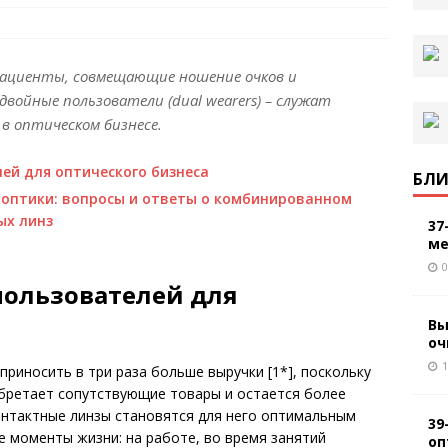
 пациенты, совмещающие ношение очков и
войные пользователи (dual wearers) – служат
в оптическом бизнесе.
ей для оптического бизнеса
БЛИ
 оптики: вопросы и ответы о комбинированном
ых линз
37
ме
0
пользователей для
Вы
оч
1
приносить в три раза больше выручки [1*], поскольку
обретает сопутствующие товары и остается более
онтактные линзы становятся для него оптимальным
39
 моменты жизни: на работе, во время занятий
оп