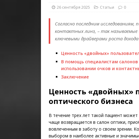
26 сентября 2025
Статьи
0
Согласно последним исследованиям,
контактных линз, – так называемые д
ключевыми драйверами роста дохода 
Ценность «двойных» пользовател
В помощь специалистам салонов
использовании очков и контактн
Заключение
Ценность «двойных» 
оптического бизнеса
В течение трех лет такой пациент может 
чаще возвращается в салон оптики, при
вовлеченным в заботу о своем зрении. К
выбором в наиболее активные и значимые