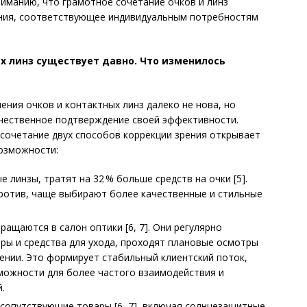
ниманию, что грамотное сочетание очков и линз
ния, соответствующее индивидуальным потребностям
ых линз существует давно. Что изменилось
ния очков и контактных линз далеко не нова, но
ичественное подтверждение своей эффективности.
сочетание двух способов коррекции зрения открывает
возможности:
линзы, тратят на 32 % больше средств на очки [5].
против, чаще выбирают более качественные и стильные
ащаются в салон оптики [6, 7]. Они регулярно
ры и средства для ухода, проходят плановые осмотры
рении. Это формирует стабильный клиентский поток,
можности для более частого взаимодействия и
.
сопутствующие товары [6, 7], включая солнцезащитные