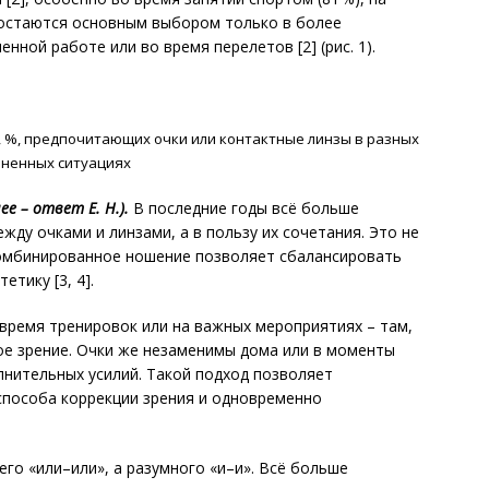
ки остаются основным выбором только в более
нной работе или во время перелетов [2] (рис. 1).
 %, предпочитающих очки или контактные линзы в разных
ненных ситуациях
е – ответ Е. Н.).
В последние годы всё больше
ду очками и линзами, а в пользу их сочетания. Это не
Комбинированное ношение позволяет сбалансировать
етику [3, 4].
 время тренировок или на важных мероприятиях – там,
ое зрение. Очки же незаменимы дома или в моменты
лнительных усилий. Такой подход позволяет
способа коррекции зрения и одновременно
го «или–или», а разумного «и–и». Всё больше