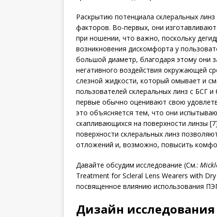
Раскрытию потенциала склера­льных линз
факторов. Во-первых, они изготавливают
при ношении, что важно, поскольку дегид
возникновения дискомфорта у пользовател
большой диаметр, благодаря этому они 
негативного воздействия окружающей сред
слезной жидкости, который омывает и сма
пользователей склеральных линз с БСГ и 
первые обычно оценивают свою удовлетво
это объясняется тем, что они испытываю
скапливающихся на поверхности линзы [7]
поверхности склеральных линз позволяю
отложений и, возможно, повысить комфорт
Давайте обсудим ис­следо­ва­ние (См.:
Mickle
Treatment for Scleral Lens Wearers with Dry E
посвященное влиянию ис­поль­­­зо­вания П
Дизайн исследования