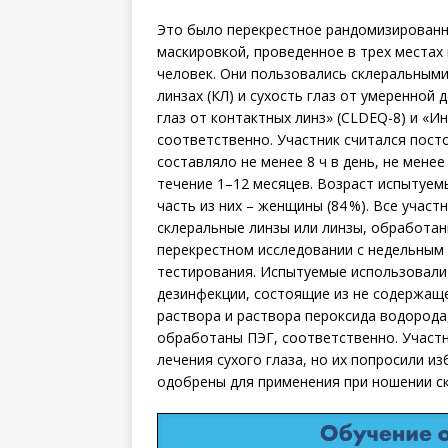
Это было перекрестное рандомизированн
маскировкой, проведенное в трех местах 
человек. Они пользовались склеральны­м
линзах (КЛ) и сухость глаз от умеренной
глаз от контактных линз» (CLDEQ-8) и «И
соответственно. Участник считался пост
составляло не менее 8 ч в день, не менее
течение 1–12 месяцев. Возраст испытуемых
часть из них – женщины (84 %). Все уча
склеральные линзы или линзы, обработан
перекрестном исследовании с недельным
тестирования. Испытуемые использовали 
дезинфекции, состоящие из не содержащ
раствора и раствора пероксида водорода
обработаны ПЭГ, соответственно. Участ
лечения сухого глаза, но их попросили и
одоб­рены для применения при ношении с