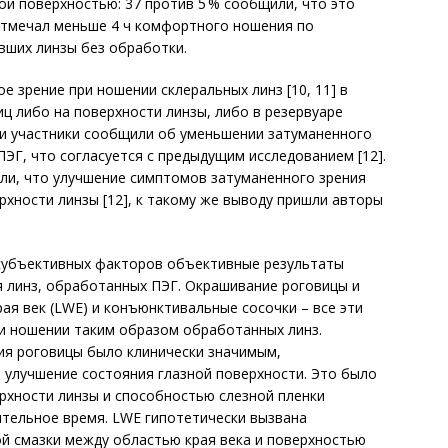
ой поверхностью: 37 против 5 % сообщили, что это
е отмечал меньше 4 ч комфортного ношения по
авших линзы без обработки.
 зрение при ношении склеральных линз [10, 11] в
ц либо на поверхности линзы, либо в резервуаре
нии участники сообщили об уменьшении затуманенного
ЭГ, что согласуется с предыдущим исследованием [12].
нили, что улучшение симптомов затуманенного зрения
хности линзы [12], к такому же выводу пришли авторы
субъективных факторов объективные результаты
я линз, обработанных ПЭГ. Окрашивание роговицы и
рая век (LWE) и конъюнктивальные сосочки – все эти
и ношении таким образом обработанных линз.
я роговицы было клинически значимым,
 улучшение состояния глазной поверхности. Это было
рхности линзы и способностью слезной пленки
ительное время. LWE гипотетически вызвана
й смазки между областью края века и поверхностью