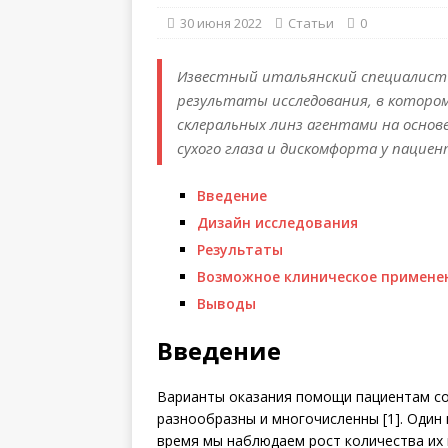
30 июня 2022
Статьи
0
Известный итальянский специалист
результаты исследования, в которо
склеральных линз агентами на осно
сухого глаза и дискомфорта у пациен
Введение
Дизайн исследования
Результаты
Возможное клиническое примене
Выводы
Введение
Варианты оказания помощи пациентам со 
разно­образны и многочисленны [1]. Один 
время мы наб­людаем рост количества их 