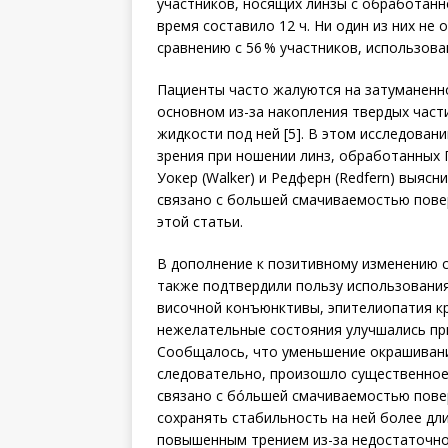
участников, носящих линзы с обработанн
время составило 12 ч. Ни один из них н
сравнению с 56 % участников, использов
Пациенты часто жалуются на затуманенное
основном из-за накопления твердых части
жидкости под ней [5]. В этом исследова
зрения при ношении линз, обработанных П
Уокер (Walker) и Редферн (Redfern) выяс
связано с большей смачиваемостью повер
этой статьи.
В дополнение к позитивному изменению 
также подтвердили пользу использовани
височной конъюнктивы, эпи­телио­па­тия к
нежелательные состояния улучшались пр
Сообщалось, что уменьшение окрашивани
следовательно, произошло существенное
связано с бóльшей смачиваемостью пове
сохранять стабильность на ней более дл
повышенным трением из-за недостаточно