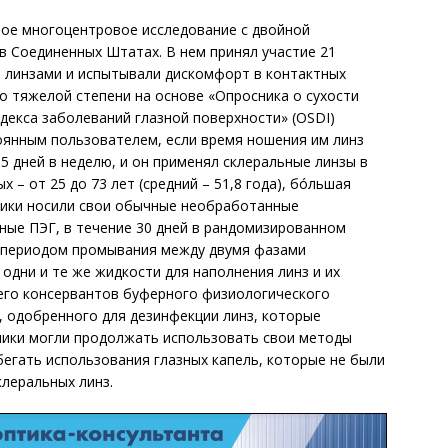
ое многоцентровое исследование с двойной
в Соединенных Штатах. В нем принял учас­тие 21
и линзами и испытывали дискомфорт в контактных
 до тяжелой степени на основе «Опросника о сухости
ндекса заболеваний глазной поверхности» (OSDI)
оянным пользователем, если время ношения им линз
 5 дней в неделю, и он применял склеральные линзы в
 – от 25 до 73 лет (средний – 51,8 года), бóльшая
стники носили свои обычные необработанные
ные ПЭГ, в течение 30 дней в рандомизированном
 периодом промывания между двумя фазами
одни и те же жидкости для наполнения линз и их
его консервантов буферного физиологического
, одобренного для дезинфекции линз, которые
ники могли продолжать использовать свои методы
збегать использования глазных капель, которые не были
клеральных линз.