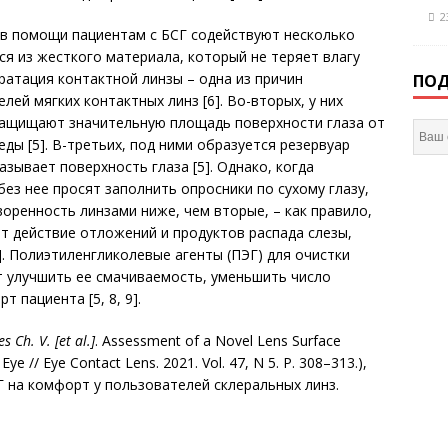
2
 в помощи пациентам с БСГ содействуют несколько
ся из жесткого материала, который не теряет влагу
ратация контактной линзы – одна из причин
ПОД
ей мягких контактных линз [6]. Во-вторых, у них
защищают значительную площадь поверхности глаза от
ы [5]. В-третьих, под ними образуется резервуар
зывает поверхность глаза [5]. Однако, когда
без нее просят заполнить опросники по сухому глазу,
ренность линзами ниже, чем вторые, – как правило,
т действие отложений и продуктов распада слезы,
. Полиэтиленгликолевые агенты (ПЭГ) для очистки
т улучшить ее смачиваемость, уменьшить число
 пациента [5, 8, 9].
s Ch. V. [et al.]
. Assessment of a Novel Lens Surface
ye // Eye Contact Lens. 2021. Vol. 47, N 5. P. 308–313.),
ЭГ на комфорт у пользователей склеральных линз.