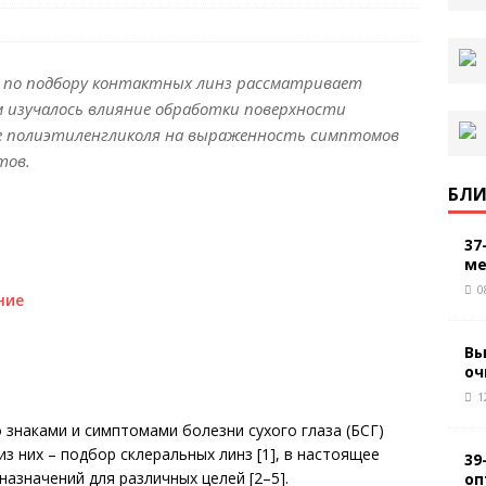
 по подбору контактных линз рассматривает
м изучалось влияние обработки поверхности
ве полиэтиленгликоля на выраженность симптомов
тов.
БЛИ
37
ме
0
ние
Вы
оч
1
знаками и симптомами болезни сухого глаза (БСГ)
из них – подбор склеральных линз [1], в настоящее
39
назначений для различных целей [2–5].
оп