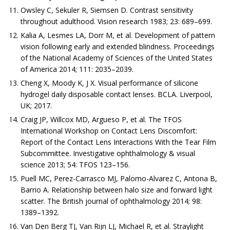
Owsley C, Sekuler R, Siemsen D. Contrast sensitivity
throughout adulthood. Vision research 1983; 23: 689–699.
Kalia A, Lesmes LA, Dorr M, et al. Development of pattern
vision following early and extended blindness. Proceedings
of the National Academy of Sciences of the United States
of America 2014; 111: 2035–2039.
Cheng X, Moody K, J X. Visual performance of silicone
hydrogel daily disposable contact lenses. BCLA. Liverpool,
UK; 2017.
Craig JP, Willcox MD, Argueso P, et al. The TFOS
International Workshop on Contact Lens Discomfort:
Report of the Contact Lens Interactions With the Tear Film
Subcommittee. Investigative ophthalmology & visual
science 2013; 54: TFOS 123–156.
Puell MC, Perez-Carrasco MJ, Palomo-Alvarez C, Antona B,
Barrio A. Relationship between halo size and forward light
scatter. The British journal of ophthalmology 2014; 98:
1389–1392.
Van Den Berg TJ, Van Rijn LJ, Michael R, et al. Straylight