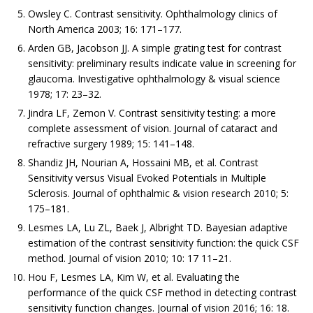
Owsley C. Contrast sensitivity. Ophthalmology clinics of
North America 2003; 16: 171–177.
Arden GB, Jacobson JJ. A simple grating test for contrast
sensitivity: preliminary results indicate value in screening for
glaucoma. Investigative ophthalmology & visual science
1978; 17: 23–32.
Jindra LF, Zemon V. Contrast sensitivity testing: a more
complete assessment of vision. Journal of cataract and
refractive surgery 1989; 15: 141–148.
Shandiz JH, Nourian A, Hossaini MB, et al. Contrast
Sensitivity versus Visual Evoked Potentials in Multiple
Sclerosis. Journal of ophthalmic & vision research 2010; 5:
175–181.
Lesmes LA, Lu ZL, Baek J, Albright TD. Bayesian adaptive
estimation of the contrast sensitivity function: the quick CSF
method. Journal of vision 2010; 10: 17 11–21.
Hou F, Lesmes LA, Kim W, et al. Evaluating the
performance of the quick CSF method in detecting contrast
sensitivity function changes. Journal of vision 2016; 16: 18.