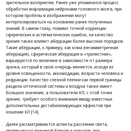
зрительное восприятие. Ранее уже упоминался процесс
обработки информации нейронами головного мозга, при
котором пробелы в изображении могут
интерполироваться на основании ранее полученных
знаний. В самом глазу, помимо точной коррекции
сферических и астигматических ошибок, на качество
зрения также влияют аберрации более высоких порядков.
Такие аберрации, к примеру, как кома (несимметричная
аберрация), сферическая аберрация и «трилистник»,
варьируются по величине в зависимости от размера
зрачка, который в свою очередь меняется, исходя из
уровня освещенности, аккомодации, возраста человека и
рефракции. Качество слезной пленки как первой границы
раздела оптической системы и воздуха также имеет
большое значение, а пользователи КЛ, с этой точки
зрения, требуют особого внимания ввиду известных
дополнительных дестабилизирующих эффектов при
ношении КЛ [14].
Далее рассматриваются аспекты рассеяния света,
являющегося причиной бликов и ореолов, при