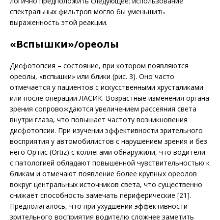
логично предположить следующее: использование
спектральных фильт­ров могло бы уменьшить
выраженность этой реакции.
«Вспышки»/ореолы
Дисфотопсия – состояние, при котором появляются
ореолы, «вспышки» или блики (рис. 3). Оно часто
отмечается у пациентов с искусственными хрусталиками
или после операции ЛАСИК. Возрастные изменения органа
зрения сопровождаются увеличением рассеяния света
внутри глаза, что повышает частоту возникновения
дисфотопсии. При изучении эффективности зрительного
восприятия у автомобилистов с нарушением зрения и без
него Ортис (Ortiz) с коллегами обнаружили, что водители
с патологией обладают повышенной чувствительностью к
бликам и отмечают появление более крупных ореолов
вокруг центральных источников света, что существенно
снижает способность замечать периферические [21].
Предполагалось, что при ухудшении эффективности
зрительного восприятия водителю сложнее заметить