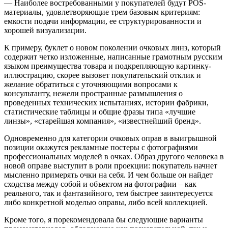
— Наиболее востребованными у покупателей будут POS-
материалы, удовлетворяющие трем базовым критериям:
емкости подачи информации, ее структурированности и
хорошей визуализации.
К примеру, буклет о новом поколении очковых линз, который
содержит четко изложенные, написанные грамотным русским
языком преимущества товара и подкрепляющую картинку-
иллюстрацию, скорее вызовет покупательский отклик и
желание обратиться с уточняющими вопросами к
консультанту, нежели пространные размышления о
проведенных технических ­испытаниях, истории фабрики,
статистические таблицы и общие фразы типа «лучшие
линзы», «старейшая компания», «известнейший бренд».
Одновременно для категории очковых оправ в выигрышной
позиции окажутся рек­ламные постеры с фотографиями
профессиональных моделей в очках. Образ другого человека в
новой оправе выступит в роли проекции: покупатель начнет
мысленно примерять очки на себя. И чем больше он найдет
сходства между собой и объектом на фотографии – как
реального, так и фантазийного, тем быстрее заинтересуется
либо конкретной моделью оправы, либо всей коллекцией.
Кроме того, я порекомендовала бы следующие варианты