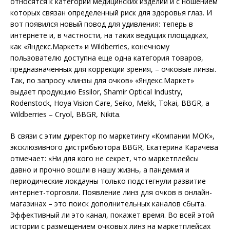
относятся к категории медицинских изделий и с ношением
которых связан определенный риск для здоровья глаз. И
вот появился новый повод для удивления: теперь в
интернете и, в частности, на таких ведущих площадках,
как «Яндекс.Маркет» и Wildberries, конечному
пользователю доступна еще одна категория товаров,
предназначенных для коррекции зрения, – очковые линзы.
Так, по запросу «линзы для очков» «Яндекс.Маркет»
выдает продукцию Essilor, Shamir Optical Industry,
Rodenstock, Hoya Vision Care, Seiko, Mekk, Tokai, BBGR, а
Wildberries – Cryol, BBGR, Nikita.
В связи с этим директор по маркетингу «Компании МОК»,
эксклюзивного дистрибьютора BBGR, Екатерина Карачёва
отмечает: «Ни для кого не секрет, что маркетплейсы
давно и прочно вошли в нашу жизнь, а пандемия и
периодические локдауны только подстегнули развитие
интернет-торговли. Появление линз для очков в онлайн-
магазинах – это поиск дополнительных каналов сбыта.
Эффективный ли это канал, покажет время. Во всей этой
истории с размещением очковых линз на маркетплейсах