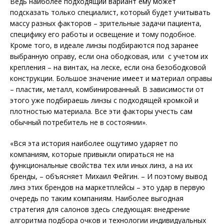
Ведь наиболее подходящий вариант ему может
подсказать только специалист, который будет учитывать
массу разных факторов – зрительные задачи пациента,
специфику его работы и освещение и тому подобное.
Кроме того, в идеале линзы подбираются под заранее
выбранную оправу, если она обод­ковая, или с учетом их
крепления – на винтах, на леске, если она безободковой
конструкции. Большое значение имеет и материал оправы
– пластик, металл, комбинированный. В зависимости от
этого уже подбираешь линзы с подходящей кромкой и
плотностью материала. Все эти факторы учесть сам
обычный потребитель не в состоянии».
«Вся эта история наиболее ощутимо ударяет по
компаниям, которые привыкли опирать­ся не на
функциональные свой­­­ства тех или иных линз, а на их
бренды, – объясняет Михаил Фейгин. – И по­это­му вывод
линз этих брендов на маркетплейсы – это удар в первую
очередь по таким компаниям. Наиболее выгодная
стратегия для салонов здесь следующая: внедрение
алгоритма подбора очков и технологии индивидуальных