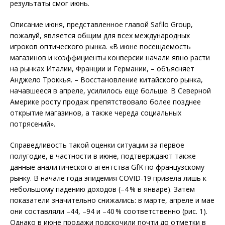
результаты смог июнь.
Описание июня, представленное главой Safilo Group,
пожалуй, является общим для всех международных
игроков оптического рынка. «В июне посещаемость
магазинов и коэффициенты конверсии начали явно расти
на рынках Италии, Франции и Германии, – объясняет
Анджело Троккья. – Восстановление китайского рынка,
начавшееся в апреле, усилилось еще больше. В Северной
Америке росту продаж препятствовало более позднее
открытие магазинов, а также череда социальных
потрясений».
Справедливость такой оценки ситуации за первое
полугодие, в частности в июне, подтверждают также
данные аналитического агентства GfK по французскому
рынку. В начале года эпидемия CO­VID-19 привела лишь к
небольшому падению доходов (–4 % в январе). Затем
показатели значительно снижались: в марте, апреле и мае
они составляли –44, –94 и –40 % соответственно (рис. 1).
Однако в июне продажи подскочили почти до отметки в