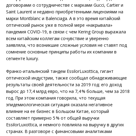
договорами о сотрудничестве с марками Gucci, Cartier и
Saint Laurent и недавно приобретенными лицензиями на
марки Montblanc и Balenciaga. А в это время китайский
оптический рынок уже в полной мере «накрывала»
пандемия COVID-19, в связи с чем Kering Group выражала
всем китайским коллегам сочувствие и уверенно
заявляла, что возникшие сложные условия не ставят под
сомнение основные принципы работы их компании в
сегменте luxury.
Франко-итальянский тандем EssilorLuxottica, гигант
оптической индустрии, также сообщал обнадеживающие
результаты своей деятельности за 2019 год: его доход
вырос до 17,4 млрд евро, что на 7,4 % больше, чем за 2018
год. При этом компания говорила, что текущая
эпидемиологическая ситуация оказала негативное
влияние на ее бизнес в Большом Китае, который
составляет примерно 5 % от общей выручки
EssilorLuxottica, и немного повлияла на выручку в других
странах. В разговоре с финансовыми аналитиками