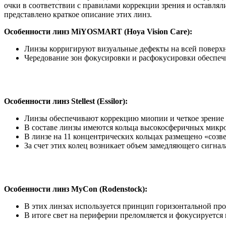
очки в соответствии с правилами коррекции зрения и оставляли
представлено краткое описание этих линз.
Особенности линз MiYOSMART (Hoya Vision Care):
Линзы корригируют визуальные дефекты на всей поверхн
Чередование зон фокусировки и расфокусировки обеспечи
Особенности линз Stellest (Essilor):
Линзы обеспечивают коррекцию миопии и четкое зрение 
В составе линзы имеются кольца высокосферичных микролин
В линзе на 11 концентрических кольцах размещено «созве
За счет этих колец возникает объем замедляющего сигнал
Особенности линз MyCon (Rodenstock):
В этих линзах используется принцип горизонтальной прог
В итоге свет на периферии преломляется и фокусируется пе