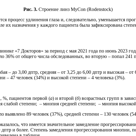
Рис. 3.
Строение линз MyCon (Rodenstock)
ется процесс удлинения глаза и, следовательно, уменьшается п
сле их назначения у каждого пациента была зафиксирована степ
инике «7 Докторов» за период с мая 2021 года по июнь 2023 год
ило 36% от общего числа обследованных, во вторую – попал 241 па
я – до 3,00 дптр, средняя – от 3,25 до 6,00 дптр и высокая – от
ни – 47 человек (34%) и высокой степени – 4 человека (3%).
, %, пациентов первой (
а
) и второй (
б
) возрастных групп в зави
я слабой степени;
– миопия средней степени;
– миопия высокой
 выявлено 89 человек (37%), средней степени – 130 человек (54
 оказалось, что имеется значительное замедление прогрессирова
0 дптр и более. Степень замедления прогрессирования миопии,
риведена в таблице.