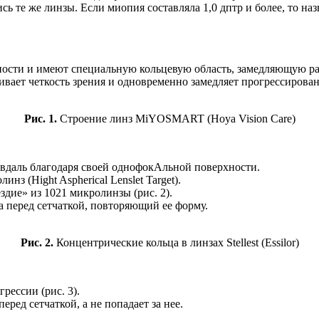
сь те же линзы. Если мио­пия составляла 1,0 дптр и более, то 
ости и имеют специальную кольцевую область, замедляющую раз
вает четкость зрения и одновременно замед­ляет прогрессирова
Рис. 1.
Строение линз MiYOSMART (Hoya Vision Care)
вдаль благодаря своей однофокАльной поверхности.
з (Hight Aspherical Lenslet Target).
здие» из 1021 микролинзы (рис. 2).
а перед сетчаткой, повторяющий ее форму.
Рис. 2.
Концентрические кольца в линзах Stellest (Essilor)
рессии (рис. 3).
ред сетчаткой, а не попадает за нее.