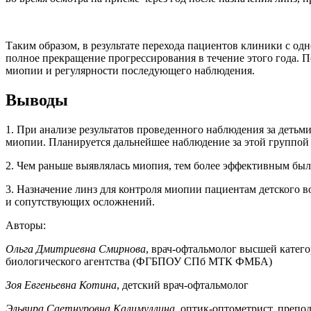
Таким образом, в результате перехода пациентов клиники с о
полное прекращение прогрессирования в течение этого года. 
миопии и регулярности последующего наблюдения.
Выводы
1. При анализе результатов проведенного наблюдения за детьм
миопии. Планируется дальнейшее наблюдение за этой группой 
2. Чем раньше выявлялась миопия, тем более эффективным был
3. Назначение линз для контроля миопии пациентам детского в
и сопутствующих осложнений.
Авторы:
Ольга Дмитриевна Смирнова
, врач-офтальмолог высшей катег
биологического агентства (ФГБПОУ СПб МТК ФМБА)
Зоя Евгеньевна Котина
, детский врач-офтальмолог
Эльвира Саетнуровна Калимуллина
, оптик-оптометрист, препо