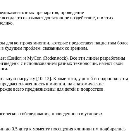
медикаментозных препаратов, проведение
всегда это оказывает достаточное воздействие, и в этих
велико.
нзы для контроля миопии, которые предоставят пациентам более
в будущем проблем, связанных со зрением.
t (Essilor) и MyCon (Rodenstock). Все эти линзы разработаны
оизведены с использованием разных технологий, имеют свои
ога.
ьную нагрузку [10–12]. Кроме того, у детей и подростков эта
ую предрасположенность к миопии, на анатомические
прежде всего предназначены для детей и подростков.
огического обследования, проведенного в условиях
ии до 0,5 дптр к моменту посещения клиники им подбирались