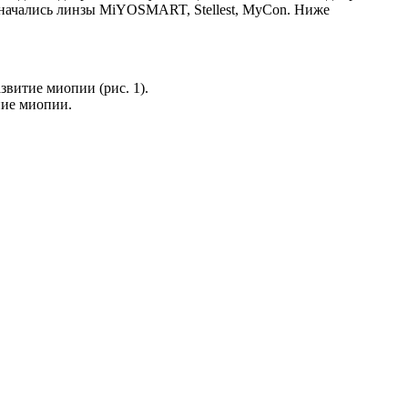
назначались линзы MiYOSMART, Stellest, MyCon. Ниже
витие миопии (рис. 1).
ние миопии.