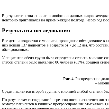
В результате назначения линз любого из данных видов замедля
повторно приглашался на прием каждые полгода. Через год по
Результаты исследования
Все дети и подростки с миопией, прошедшие обследование в кл
них вошли 137 пациентов в возрасте от 7 до 12 лет, что состав
обследованных.
У пациентов обеих групп была определена степень миопии: слаба
слабой степени было выявлено 86 человек (63%), средней степе
Рис. 4.
Распределение доли
– миопи
Среди пациентов второй группы с миопией слабой степени было
По результатам исследований через год после назначения линз
осмотра пациентов в клинике прогрессирование отмечалось 1,
во время осмотра на приеме через год после назначения линз, п