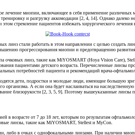
ное лечение миопии, включающее в себя применение различных 
нировку и разгрузку аккомодации [2, 4, 14]. Однако далеко не 
ри этом стремление пациентов избежать хирургического лечения 
вых линз стали работать в этом направлении с целью создать ли
меньшению прогрессирования миопии и предотвращению развития 
 очковых линз, такие как MiYOSMART (Hoya Vision Care), Stelles
ования пациентами детского возраста. Перечисленные линзы пр
альных потребностей пациента и рекомендаций врача-офтальмол
дятся дети, подростки и молодые люди, имеющие большую зрител
щего организма. А если она будет наслаиваться на наследственн
вание близорукости [2, 3, 5, 9]. Поэтому вышеуказанные линзы 
ей в возрасте от 7 до 18 лет, которым по результатам офтальмол
вые линзы, такие как MiYOSMART, Stellest и MyCon.
ии, либо в очках с однофокальными линзами. При наличии миоп