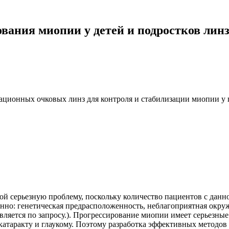
вания миопии у детей и подростков лин
вационных очковых линз для контроля и стабилизации миопии у п
ой серьезную проблему, поскольку количество пациентов с данно
но: генетическая предрасположенность, неблагоприятная окруж
ставляется по запросу.). Прогрессирование миопии имеет серьезны
 катаракту и глаукому. Поэтому разработка эффективных методо