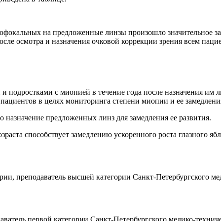
днофокальных на предложенные линзы произошло значительное за
После осмотра и назначения очковой коррекции зрения всем пац
и и подростками с миопией в течение года после назначения им
пациентов в целях мониторинга степени миопии и ее замедления
о назначение предложенных линз для замедления ее развития.
озраста способствует замедлению ускоренного роста глазного яб
ории, преподаватель высшей категории Санкт-Петербургского ме
даватель первой категории Санкт-Петербургского медико-техни