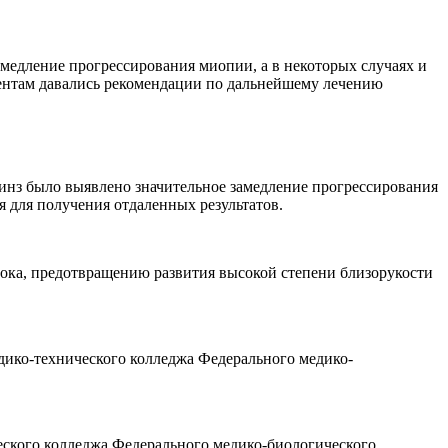
медление прогрессирования миопии, а в некоторых случаях и
иентам давались рекомендации по дальнейшему лечению
 линз было выявлено значительное замедление прогрессирования
 для получения отдаленных результатов.
лока, пред­отвращению развития высокой степени близорукости
дико-технического колледжа Федерального медико-
ческого колледжа Федерального медико-биологического