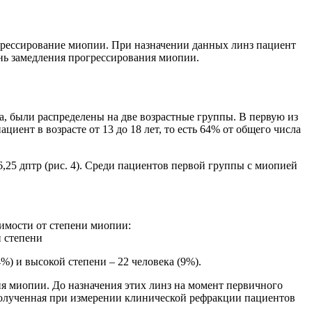
рогрессирование миопии. При назначении данных линз пациент
ень замедления прогрессирования миопии.
а, были распределены на две возрастные группы. В первую из
циент в возрасте от 13 до 18 лет, то есть 64% от общего числа
 6,25 дптр (рис. 4). Среди пациентов первой группы с миопией
симости от степени миопии:
 степени
%) и высокой степени – 22 человека (9%).
ния миопии. До назначения этих линз на момент первичного
 полученная при измерении клинической рефракции пациентов