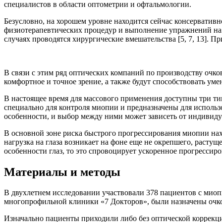
специалистов в области оптометрии и офтальмологии.
Безусловно, на хорошем уровне находится сейчас консерватив
физиотерапевтических процедур и выполнение упражнений на тре
случаях проводятся хирургические вмешательства [5, 7, 13]. П
В связи с этим ряд оптических компаний по производству очко
комфортное и точное зрение, а также будут способствовать у
В настоящее время для массового применения доступны три типа
специально для контроля миопии и предназначены для использ
особенности, и выбор между ними может зависеть от индивиду
В основной зоне риска быстрого прогрессирования миопии нахо
нагрузка на глаза возникает на фоне еще не окрепшего, расту
особенности глаз, то это спровоцирует ускоренное прогрессиро
Материалы и методы
В двухлетнем исследовании участвовали 378 пациентов с миопи
многопрофильной клиники «7 Докторов», были назначены очко
Изначально пациенты приходили либо без оптической коррекц