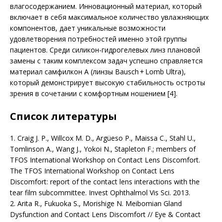
влагосодержанием. Инновационный материал, который
включает в себя максимальное количество увлажняющих
компонентов, дает уникальные возможности
удовлетворения потребностей именно этой группы
пациентов. Среди силикон-гидрогелевых линз плановой
замены с таким комплексом задач успешно справляется
материал самфилкон А (линзы Bausch + Lomb Ultra),
который демонстрирует высокую стабильность остроты
зрения в сочетании с комфортным ношением [4].
Список литературы
1. Craig J. P., Willcox M. D., Argüeso P., Maissa C., Stahl U.,
Tomlinson A., Wang J., Yokoi N., Stapleton F.; members of
TFOS International Workshop on Contact Lens Discomfort.
The TFOS International Workshop on Contact Lens
Discomfort: report of the contact lens interactions with the
tear film subcommittee. Invest Ophthalmol Vis Sci. 2013.
2. Arita R., Fukuoka S., Morishige N. Meibomian Gland
Dysfunction and Contact Lens Discomfort // Eye & Contact