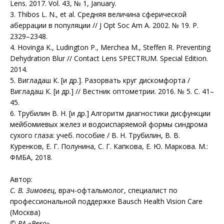
Lens. 2017. Vol. 43, № 1, January.
3. Thibos L. N., et al. Средняя величина сферической
аберрации в популяции // J Opt Soc Am A. 2002. № 19. P.
2329–2348.
4. Hovinga K., Ludington P., Merchea M., Steffen R. Preventing
Dehydration Blur // Contact Lens SPECTRUM. Special Edition.
2014.
5. Вигладаш К. [и др.]. Разорвать круг дискомфорта /
Вигладаш К. [и др.] // Вестник оптометрии. 2016. № 5. С. 41–
45.
6. Трубилин В. Н. [и др.] Алгоритм диагностики дисфункции
мейбомиевых желез и водоиспаряемой формы синдрома
сухого глаза: учеб. пособие / В. Н. Трубилин, В. В.
Куренков, Е. Г. Полунина, С. Г. Капкова, Е. Ю. Маркова. М.:
ФМБА, 2018.
Автор:
С. В. Зимовец
, врач-офтальмолог, специалист по
профессиональной поддержке Bausch Health Vision Care
(Москва)
© РА «Веко»