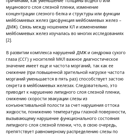
причинами, как уменьшение толщины водного или
муцинового слоя слезной пленки, изменение
концентрации слезного белка и структуры или функции
мейбомиевых желез (дисфункция мейбомиевых желез –
ДМЖ). Связь между ношением КЛ и изменениями
мейбомиевых желез изучалась во многих исследованиях
[2].
В развитии комплекса нарушений ДМЖ и синдрома сухого
глаза (ССГ) у носителей МКЛ важное диагностическое
значение имеет еще и частота морганий, так как ее
снижение (при повышенной зрительной нагрузке частота
морганий уменьшается в пять раз) способствует застою
секрета в мейбомиевых железах. Следовательно, это
приводит к нарушению липидного слоя слезной пленки,
снижению скорости эвакуации слезы из
конъюнктивальной полости за счет нарушения оттока
жидкости, понижению температуры глазной поверхности,
вызывающему нарушение функционального состояния
липидного слоя слезной пленки, что, в свою очередь,
препятствует равномерному распределению слезы по