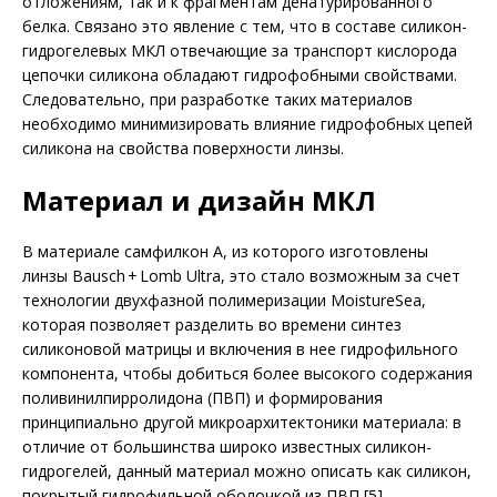
отложениям, так и к фрагментам денатурированного
белка. Связано это явление с тем, что в составе силикон-
гидрогелевых МКЛ отвечающие за транспорт кислорода
цепочки силикона обладают гидрофобными свойствами.
Следовательно, при разработке таких материалов
необходимо минимизировать влияние гидрофобных цепей
силикона на свойства поверхности линзы.
Материал и дизайн МКЛ
В материале самфилкон А, из которого изготовлены
линзы Bausch + Lomb Ultra, это стало возможным за счет
технологии двухфазной полимеризации MoistureSea,
которая позволяет разделить во времени синтез
силиконовой матрицы и включения в нее гидрофильного
компонента, чтобы добиться более высокого содержания
поливинилпирролидона (ПВП) и формирования
принципиально другой микроархитектоники материала: в
отличие от большинства широко известных силикон-
гидрогелей, данный материал можно описать как силикон,
покрытый гидрофильной оболочкой из ПВП [5].