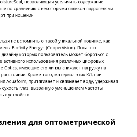
oistureSeal, позволяющая увеличить содержание
ьше по сравнению с некоторыми силикон-гидрогелями
рт при ношении.
льзя не вспомнить о такой уникальной новинке, как
ны Biofinity Energys (CooperVision). Пока это
у дизайну которых пользователь может бороться с
ие активного использования различных цифровых
one Optics, имеющие его линзы снижают нагрузку на
расстоянии. Кроме того, материал этих КЛ, при
ия Aquaform, притягивает и связывает воду, удерживая
ь сухость глаз, вызванную уменьшением частоты
ых устройств.
вления для оптометрической