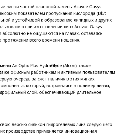
ые линзы частой плановой замены Acuvue Oasys
 высоким показателем пропус­кания кислорода (Dk/t =
льной и устойчивой к образованию липидных и других
льзованию при изготовлении линз Acuvue Oasys
ни абсолютно не ощущаются на глазах, оставаясь
а протяжении всего времени ношения.
ны Air Optix Plus HydraGlyde (Alcon) также
 даже офисным работникам и активным пользователям
ервую очередь за счет наличия в этих мягких
омпонента, который, встраиваясь в полимер линзы,
идрофильный слой, обеспечивающий длительное
 свою версию силикон-гидрогелевых линз следующего
и их производстве применяется инновационная