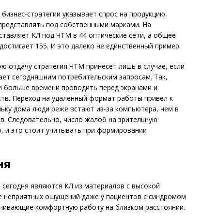
бизнес-стратегии указывает спрос на продукцию,
представлять под собственными марками. На
тавляет КЛ под ЧТМ в 44 оптические сети, а общее
остигает 155. И это далеко не единственный пример.
ю отдачу стратегия ЧТМ принесет лишь в случае, если
ает сегодняшним потребительским запросам. Так,
ли больше времени проводить перед экранами и
тв. Переход на удаленный формат работы привел к
льку дома люди реже встают из-за компьютера, чем в
в. Следовательно, число жалоб на зрительную
о, и это стоит учитывать при формировании
ня
 сегодня являются КЛ из материалов с высокой
 неприятных ощущений даже у пациентов с синдромом
печивающие комфортную работу на близком расстоянии.