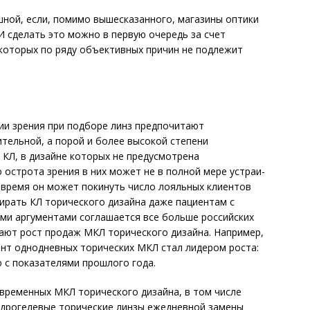
ной, если, помимо вышесказанного, магазины оптики
 И сделать это можно в первую очередь за счет
 которых по ряду объективных причин не подлежит
ии зрения при подборе линз предпочитают
ительной, а порой и более высокой степени
 КЛ, в дизайне которых не предусмотрена
 острота зрения в них может не в полной мере устраи­
 время он может покинуть число лояльных клиентов
бирать КЛ торического дизайна даже пациентам с
ми аргументами соглашается все больше российских
ают рост продаж МКЛ торического дизайна. Например,
гмент однодневных торических МКЛ стал лидером роста:
ю с показателями прошлого года.
временных МКЛ торического дизайна, в том числе
гидрогелевые торические линзы ежедневной замены