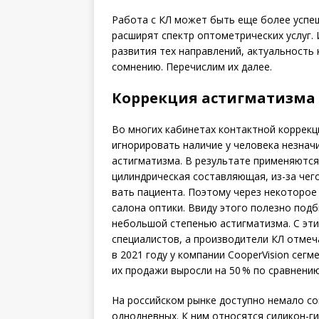
Работа с КЛ может быть еще более успеш
расширят спектр оптометричес­ких услуг.
развития тех направлений, актуальность
сомнению. Перечислим их далее.
Коррекция астигматизма
Во многих кабинетах контактной коррекц
игнорировать наличие у человека незнач
астигматизма. В результате применяются
цилиндрическая составляющая, из-за чего
вать пациента. Поэтому через некоторое
салона оптики. Ввиду этого полезно под
небольшой степенью астигматизма. С эти
специалистов, а производители КЛ отмеч
в 2021 году у компании Cooper­Vision се
их продажи выросли на 50 % по сравнени
На российском рынке доступно немало со
одно­дневных. К ним относятся силикон-