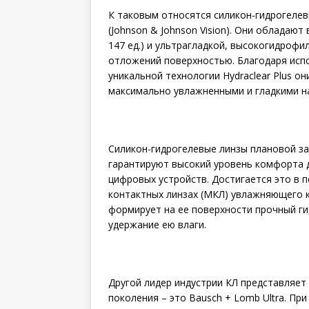
К таковым относятся силикон-гидрогелев
(Johnson & Johnson Vision). Они обладают
147 ед.) и ультрагладкой, высокогидрофи
отложений поверхностью. Благодаря испо
уникальной технологии Hydraclear Plus о
максимально увлажненными и гладкими н
Силикон-гидрогелевые линзы плановой заме
гарантируют высокий уровень комфорта
цифровых устройств. Достигается это в п
контактных линзах (МКЛ) увлажняющего к
формирует на ее поверхности прочный г
удержание ею влаги.
Другой лидер индустрии КЛ представляет
поколения – это Bausch + Lomb Ultra. Пр