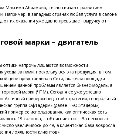
вам Максима Абрамова, тесно связан с развитием
. Например, в западных странах любая услуга в салоне
од от их оказания уже давно превышает выручку от
рговой марки – двигатель
ны оптики напрочь лишаются возможности
я ухода за ними, поскольку вся эта продукция, в том
зкой цене представлена в Сети, включая площадки
шением данной проблемы является бизнес-модель, в
 торговой марки (ЧТМ). Сегодня ее уже успешно
и. Активный приверженец этой стратегии, генеральный
нская группа Офтадерм» (далее – «Офтадерм»)
кий пример ее использования, как оптическая сеть
ывалось 19 салонов, – объясняет он. – За несколько
 число увеличилось до 49, а клиентская база возросла
шения лояльности клиентов».