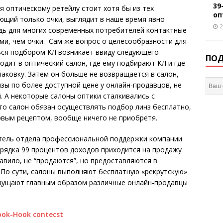
39
я оптическому ретейлу стоит хотя бы из тех
оп
ющий только очки, выглядит в наше время явно
2
дь для многих современных потребителей контактные
ми, чем очки. Сам же вопрос о целесообразности для
ься подбором КЛ возникает ввиду следующего
ПОД
одит в оптический салон, где ему подбирают КЛ и где
паковку. Затем он больше не возвращается в салон,
ы по более доступной цене у онлайн­‑продавцов, не
. А некоторые салоны оптики сталкивались с
что салон обязан осуществлять подбор линз бесплатно,
товым рецептом, вообще ничего не приобретя.
тель отдела профессио­нальной поддержки компании
орядка 99 процентов доходов приходится на продажу
равило, не “продаются”, но предоставляются в
 По сути, салоны выполняют бесплатную «рекрутскую»
щущают главным образом различные онлайн-продавцы