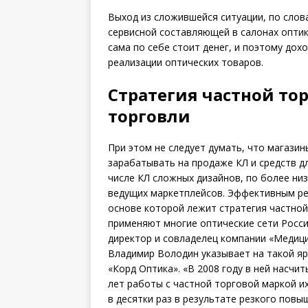
Выход из сложившейся ситуа­ции, по сло
сервисной составляющей в салонах оптики
сама по себе стоит денег, и поэтому дох
реализации оптических товаров.
Стратегия частной то
торговли
При этом не следует думать, что магази
зарабатывать на продаже КЛ и средств дл
числе КЛ сложных дизайнов, по более ни
ведущих маркетплейсов. Эффективным ре
основе которой лежит стратегия частной
применяют многие оптические сети Росси
директор и совладелец компании «Медици
Владимир Володин указывает на такой яр
«Корд Оптика». «В 2008 году в ней насчит
лет работы с частной торговой маркой их
в десятки раз в результате резкого повы