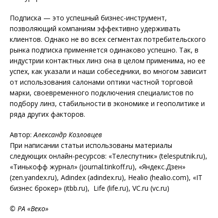
Подписка — это успешный бизнес-инструмент,
позволяющий компаниям эффективно удерживать
клиентов. Однако не во всех сегментах потребительского
рынка подписка применяется одинаково успешно. Так, в
индустрии контактных линз она в целом применима, но ее
успех, как указали и наши собеседники, во многом зависит
от использования салонами оптики частной торговой
марки, своевременного подключения специалистов по
подбору линз, стабильности в экономике и геополитике и
ряда других факторов.
Автор:
Александр Козловцев
При написании статьи использованы материалы
следующих онлайн-ресурсов: «Телеспутник» (telesputnik.ru),
«Тинькофф журнал» (journal.tinkoff.ru), «Яндекс.Дзен»
(zen.yandex.ru), Adindex (adindex.ru), Healio (healio.com), «IT
бизнес брокер» (itbb.ru), Life (life.ru), VC.ru (vc.ru)
© РА «Веко»