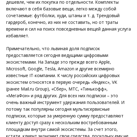
дешевле, чем их покупка по отдельности. Комплекты
включают в себя базовые вещи, легко между собой
сочетаемые: футболки, худи, штаны и т. д. Трендовый
гардероб, конечно, из них не составить, но от траты
времени и сил на поиск повседневных вещей данная услуга
избавляет.
Примечательно, что львиная доля подписок
предоставляется сегодня ведущими цифровыми
экосистемами. На Западе это прежде всего Apple,
Microsoft, Google, Tesla, Amazon и другие всемирно
известные IT-компании. К числу российских цифровых
экосистем относятся в первую очередь «Яндекс», VK
(ранее Mail.ru Group), «Сбер», МТС, «Тинькофф»,
«МегаФон» и ряд других. Для всех них под­пис­ки – это
очень важный инструмент удержания пользователей. И
потому так популярны сегодня мультисервисные
подписки, которые за умеренную сумму предоставляют
клиенту доступ сразу к нескольким востребованным
площадкам внутри самой экоси­стемы. За счет этого,
кстати, клиент экономит свои средства, поскольку ему не