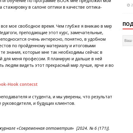
ойти обучение по программе BOOK мне предложил мой
2
 стажировку в салоне оптики в качестве оптика-
ПОД
 все мое свободное время. Чем глубже я вникаю в мир
Педагоги, преподающие этот курс, замечательные,
еподносится очень интересно, понятно, в удобном
естов по пройденному материалу и итоговыми
 те знания, которые мне так необходимы сейчас в
 для меня профессии. Я планирую и дальше в ней
ть людям видеть этот прекрасный мир лучше, ярче и во
еподавателя и студента, и мы уверены, что результат
е руководителя, и будущих клиентов.
урнале «Современная оптометрия» [2024. № 6 (171)].