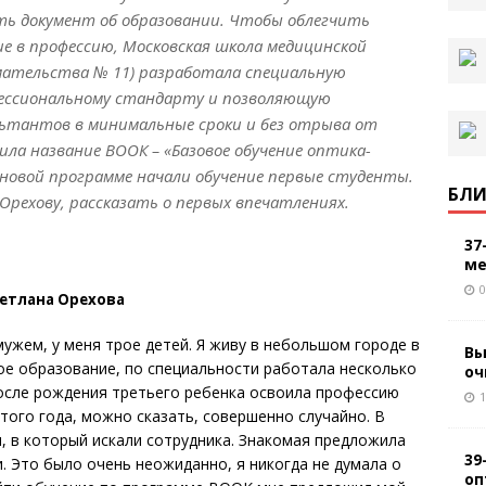
ть документ об образовании. Чтобы облегчить
 в профессию, Московская школа медицинской
ательства № 11) разработала специальную
ессиональному стандарту и позволяющую
ьтантов в минимальные сроки и без отрыва от
ла название ВООК – «Базовое обучение оптика-
 новой программе начали обучение первые студенты.
БЛИ
Орехову, рассказать о первых впечатлениях.
37
ме
0
етлана Орехова
мужем, у меня трое детей. Я живу в небольшом городе в
Вы
ое образование, по специальности работала несколько
оч
после рождения третьего ребенка освоила профессию
1
этого года, можно сказать, совершенно случайно. В
, в который искали сотрудника. Знакомая предложила
39
. Это было очень неожиданно, я никогда не думала о
оп