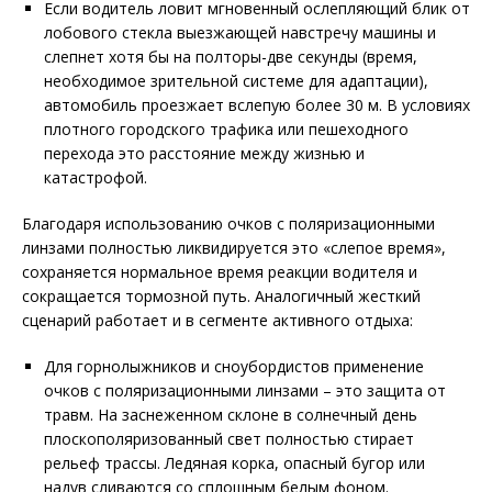
Если водитель ловит мгновенный ослепляющий блик от
лобового стекла выезжающей навстречу машины и
слепнет хотя бы на полторы-две секунды (время,
необходимое зрительной системе для адаптации),
автомобиль проезжает вслепую более 30 м. В условиях
плотного городского трафика или пешеходного
перехода это расстояние между жизнью и
катастрофой.
Благодаря использованию очков с поляризационными
линзами полностью ликвидируется это «слепое время»,
сохраняется нормальное время реакции водителя и
сокращается тормозной путь. Аналогичный жесткий
сценарий работает и в сегменте активного отдыха:
Для горнолыжников и сноубордистов применение
очков с поляризационными линзами – это защита от
травм. На заснеженном склоне в солнечный день
плоскополяризованный свет полностью стирает
рельеф трассы. Ледяная корка, опасный бугор или
надув сливаются со сплошным белым фоном.