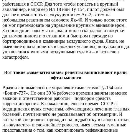
работавшая в СССР. Для того чтобы попасть на крупный
авиалайнер, например Ил-18 или Ту-154, пилот должен был
долгое время летать на «кукурузнике» Ан-2, затем на
небольшом реактивном самолете Як-40. И только после этого
он мог претендовать на управление крупным авиалайнером.
За последние годы мы слышали много скандалов о покупке
дипломов пилота и о странном и быстром переходе из
бортпроводников в командиры воздушного судна. Люди, не
имеющие опыта полетов в сложных условиях, допускались до
управления крупными воздушными судами – и это вело к
катастрофам.
Вот такие «замечательные» рецепты выписывают врачи-
офтальмологи
Врачи-офтальмологи не управляют самолетами Ту-154 или
«Боинг-737». Но они 30 % рабочего времени заняты не менее
важной и ответственной работой – подбором средств
коррекции зрения. К сожалению, еще со времен СССР в
медицинских вузах студентам, обучающимся лечению глазных
болезней, почти ничего не рассказывают об оптометрии. И
вот такой специалист приходит на подработку в салон оптики
и «окунается» в сложнейшее ремесло, имея весьма туманные
представления о том, как корригировать рефракционные