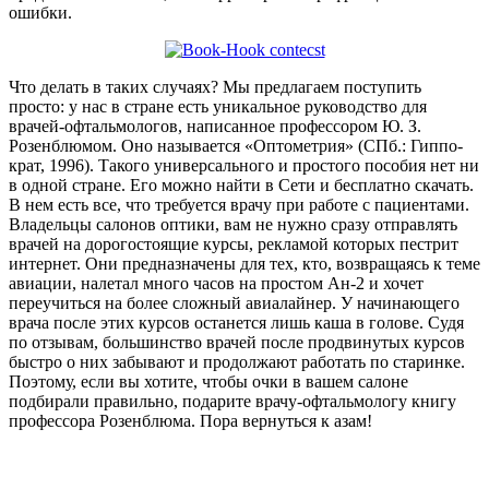
ошибки.
Что делать в таких случаях? Мы предлагаем поступить
просто: у нас в стране есть уникальное руководство для
врачей-офтальмологов, написанное профессором Ю. З.
Розенблюмом. Оно называется «Оптометрия» (СПб.: Гиппо­
крат, 1996). Такого универсального и простого пособия нет ни
в одной стране. Его можно найти в Сети и бесплатно скачать.
В нем есть все, что требуется врачу при работе с пациентами.
Владельцы салонов оптики, вам не нужно сразу отправлять
врачей на дорогостоящие курсы, рекламой которых пестрит
интернет. Они предназначены для тех, кто, возвращаясь к теме
авиации, налетал много часов на простом Ан-2 и хочет
переучиться на более сложный авиалайнер. У начинающего
врача после этих курсов останется лишь каша в голове. Судя
по отзывам, большинство врачей после продвинутых курсов
быстро о них забывают и продолжают работать по старинке.
По­этому, если вы хотите, чтобы очки в вашем салоне
подбирали правильно, подарите врачу-офтальмологу книгу
профессора Розенблюма. Пора вернуться к азам!