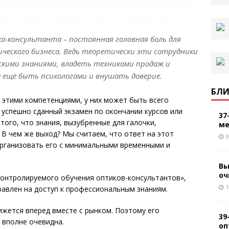
ка-консультанта – постоянная головная боль для
ческого бизнеса. Ведь теоретически эти сотрудники
кими знаниями, владеть техниками продаж и
 еще быть психологами и внушать доверие.
БЛИ
и этими компетенциями, у них может быть всего
е успешно сданный экзамен по окончании курсов или
37
 того, что знания, вызубренные для галочки,
ме
 В чем же выход? Мы считаем, что ответ на этот
0
организовать его с минимальными временными и
Вы
оч
контролируемого обучения оптиков-консультантов»,
1
равлен на доступ к профессиональным знаниям.
вижется вперед вместе с рынком. Поэтому его
39
 вполне очевидна.
оп