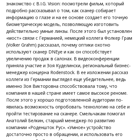
знакомство с B.I.G. Vision: посмотрели фильм, который
подробно рассказывал о том, как сканер собирает
информацию о глазе и на ее основе создает его точную
биометрическую модель, позволяющую изготовить
действительно умные линзы. После этого был установлен
«мост» связи с Германией, немецкий коллега Фолкер Грам
(Volker Grahm) рассказал, почему оптики охотно
используют сканер DNEye и как он способствует
увеличению продаж в салонах. В видео­конференции
приняла участие и Зоя Куделински, региональный бизнес-
менеджер концерна Rodenstock. В ее изложении рассказ
коллеги из Германии выглядел еще убедительнее, ведь
именно Зоя Викторовна способствовала тому, что
компания в нашей стране имеет самое высокое реноме.
После этого у хорошо подготовленной аудитории по­
явилась возможность опробовать технологию на себе и
пройти тестирование на сканере. Смельчакам помогал
Анатолий Белкин, старший менеджер по развитию
компании «Роденшток Рус». «Умное» устройство
достаточно просто в обращении, и использовать его