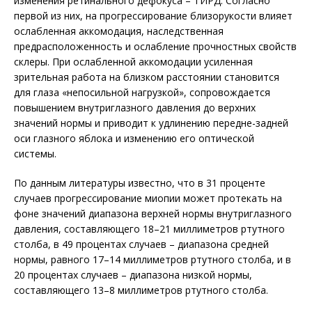
изменения ретинального дефокуса – ТИРД. Согласно
первой из них, на прогрессирование близорукости влияет
ослабленная аккомодация, наследственная
предрасположенность и ослабление прочностных свойств
склеры. При ослабленной аккомодации усиленная
зрительная работа на близком расстоянии становится
для глаза «непосильной нагрузкой», сопровождается
повышением внутриглазного давления до верхних
значений нормы и приводит к удлинению передне-задней
оси глазного яблока и изменению его оптической
системы.
По данным литературы известно, что в 31 проценте
случаев прогрессирование миопии может протекать на
фоне значений диапазона верхней нормы внутриглазного
давления, составляющего 18–21 миллиметров ртутного
столба, в 49 процентах случаев – диапазона средней
нормы, равного 17–14 миллиметров ртутного столба, и в
20 процентах случаев – диапазона низкой нормы,
составляющего 13–8 миллиметров ртутного столба.