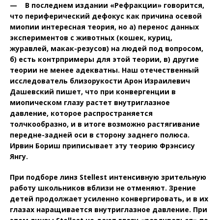
— В последнем издании «Ре­фракции» говорится,
что периферический дефокус как причина осевой
миопии интересная теория, но а) перенос данных
экспериментов с животных (кошек, куриц,
журавлей, макак-резусов) на людей под вопросом,
б) есть контрпримеры для этой теории, в) другие
теории не менее адекватны. Наш отечественный
исследователь близорукости Арон Израилевич
Дашевский пишет, что при конвергенции в
миопическом глазу растет внутриглазное
давление, которое распространяется
толчкообразно, и в итоге возможно растягивание
передне-задней оси в сторону заднего полюса.
Ирвин Бориш приписывает эту теорию Фрэнсису
Янгу.
При подборе линз Stellest интенсивную зрительную
работу школьников вблизи не отменяют. Зрение
детей продолжает усиленно конвергировать, и в их
глазах наращивается внутриглазное давление. При