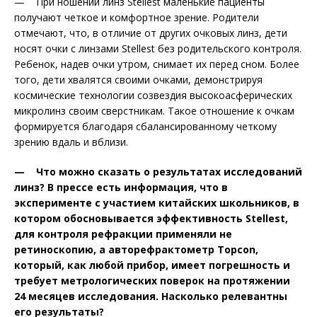
— При ношении линз Stellest маленькие пациенты
получают четкое и комфортное зрение. Родители
отмечают, что, в отличие от других очковых линз, дети
носят очки с линзами Stellest без родительского контроля.
Ребенок, надев очки утром, снимает их перед сном. Более
того, дети хвалятся своими очками, демонстрируя
космические технологии созвездия высокоасферических
микролинз своим сверстникам. Такое отношение к очкам
формируется благодаря сбалансированному четкому
зрению вдаль и вблизи.
— Что можно сказать о результатах исследований
линз? В прессе есть информация, что в
эксперименте с участием китайских школьников, в
котором обосновывается эффективность Stellest,
для контроля рефракции применяли не
ретиноскопию, а авторефрактометр Topcon,
который, как любой прибор, имеет погрешность и
требует метрологических поверок на протяжении
24 месяцев исследования. Насколько релевантны
его результаты?