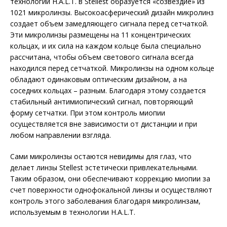
технологии H.A.L.T. в Stellest образуется «созвездие» из
1021 микролинзы. Высокоасферический дизайн микролинз
создает объем замедляющего сигнала перед сетчаткой.
Эти микролинзы размещены на 11 концентрических
кольцах, и их сила на каждом кольце была специально
рассчитана, чтобы объем светового сигнала всегда
находился перед сетчаткой. Микролинзы на одном кольце
обладают одинаковым оптическим дизайном, а на
соседних кольцах – разным. Благодаря этому создается
стабильный антимиопический сигнал, повторяющий
форму сетчатки. При этом контроль миопии
осуществляется вне зависимости от дистанции и при
любом направлении взгляда.
Сами микролинзы остаются невидимы для глаз, что
делает линзы Stellest эстетически привлекательными.
Таким образом, они обеспечивают коррекцию миопии за
счет поверхности однофокальной линзы и осуществляют
конт­роль этого заболевания благодаря микролинзам,
используемым в технологии H.A.L.T.