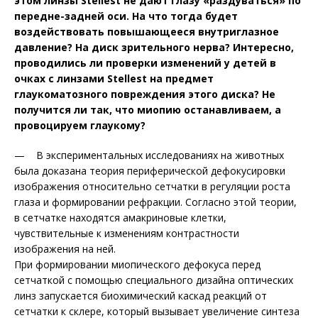
этом линзы Stellest не дают глазу «раздуваться» по
передне-задней оси. На что тогда будет
воздействовать повышающееся внутриглазное
давление? На диск зрительного нерва? Интересно,
проводились ли проверки изменений у детей в
очках с линзами Stellest на предмет
глаукоматозного повреждения этого диска? Не
получится ли так, что миопию останавливаем, а
провоцируем глаукому?
— В экспериментальных исследованиях на животных
была доказана теория периферической дефокусировки
изображения относительно сетчатки в регуляции роста
глаза и формировании ре­фракции. Согласно этой теории,
в сетчатке находятся амакриновые клетки,
чувствительные к изменениям контрастности
изображения на ней.
При формировании миопического дефокуса перед
сетчаткой с помощью специального дизайна оптических
линз запускается биохимический каскад реакций от
сетчатки к склере, который вызывает увеличение синтеза