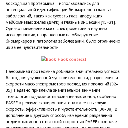
восходящая протеомика – использовались для
потенциальной идентификации биомаркеров глазных
заболеваний, таких как сухость глаз, дисфункция
мейбомие­вых желез (ДМЖ) и глазные инфекции [15–31].
Однако применение масс-спектрометрии в научных
исследованиях, направленных на обнаружение
биомаркеров и патологии заболеваний, было ограничено
из-за ее чувствительности.
Панорамная протеомика добилась значительных успехов
благодаря улучшенной чувствительности, разрешению и
скорости масс-спектрометров последних поколений [32–
35]. Недавно привлекла значительное внимание
технология по­движности захваченных ионов, особенно
PASEF в режиме сканирования, она имеет высокую
скорость, эффективность и чувствительность [36–38]. В
дополнение к другому способу измерения разделения
подвижных ионов с высокой скоростью PASEF позволяет
анализировать одну их совокупность, одновременно