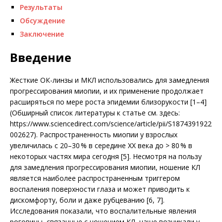
Результаты
Обсуждение
Заключение
Введение
Жесткие ОК-линзы и МКЛ использовались для замедления
прогрессирования миопии, и их применение продолжает
расширяться по мере роста эпидемии близорукости [1–4]
(Обширный список литературы к статье см. здесь:
https://www.sciencedirect.com/science/article/pii/S1874391922
002627). Распространенность миопии у взрослых
увеличилась с 20–30 % в середине XX века до > 80 % в
некоторых частях мира сегодня [5]. Несмотря на пользу
для замедления прогрессирования миопии, ношение КЛ
является наиболее распространенным триггером
воспаления поверхности глаза и может приводить к
дискомфорту, боли и даже рубцеванию [6, 7].
Исследования показали, что воспалительные явления
роговицы, связанные с ношением КЛ, чаще возникали у