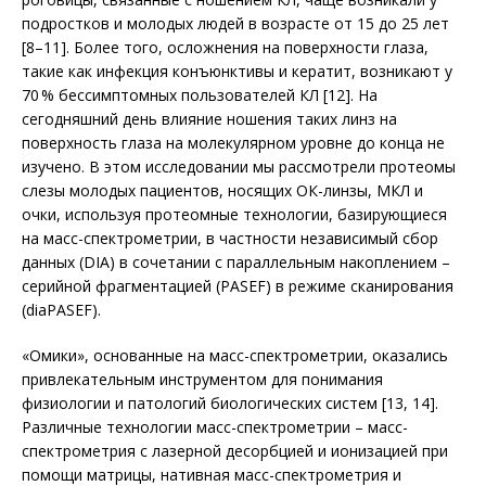
подростков и молодых людей в возрасте от 15 до 25 лет
[8–11]. Более того, осложнения на поверхности глаза,
такие как инфекция конъюнктивы и кератит, возникают у
70 % бессимптомных пользователей КЛ [12]. На
сегодняшний день влияние ношения таких линз на
поверхность глаза на молекулярном уровне до конца не
изучено. В этом исследовании мы рассмотрели протеомы
слезы молодых пациентов, носящих ОК-линзы, МКЛ и
очки, используя протеомные технологии, базирующиеся
на масс-спектрометрии, в частности независимый сбор
данных (DIA) в сочетании с параллельным накоплением –
серийной фрагментацией (PASEF) в режиме сканирования
(diaPASEF).
«Омики», основанные на масс-спектрометрии, оказались
привлекательным инструментом для понимания
физиологии и патологий биологических систем [13, 14].
Различные технологии масс-спектрометрии – масс-
спектрометрия с лазерной десорбцией и ионизацией при
помощи матрицы, нативная масс-спектрометрия и