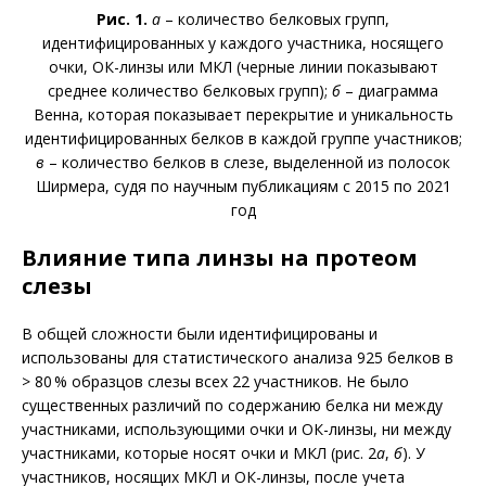
Рис. 1.
а
– количество белковых групп,
идентифицированных у каждого участника, носящего
очки, ОК-линзы или МКЛ (черные линии показывают
среднее количество белковых групп);
б
– диаграмма
Венна, которая показывает перекрытие и уникальность
идентифицированных белков в каж­дой группе участников;
в
– количество белков в слезе, выделенной из полосок
Ширмера, судя по научным публикациям с 2015 по 2021
год
Влияние типа линзы на протеом
слезы
В общей сложности были идентифицированы и
использованы для статистического анализа 925 белков в
> 80 % образцов слезы всех 22 участников. Не было
существенных различий по содержанию белка ни между
участниками, использующими очки и ОК-линзы, ни между
участниками, которые носят очки и МКЛ (рис. 2
а
,
б
). У
участников, носящих МКЛ и ОК-линзы, после учета