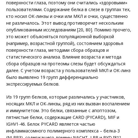
поверхности глаза, поэтому они считались «здоровыми»
пользователями. Содержание белка в слезе в группах тех,
кто носил ОК-линзы и очки или МКЛ и очки, существенно
не различалось. Этот вывод противоречит нескольким
опубликованным исследованиям [20, 80]. Помимо прочего,
это может объясняться популяционной выборкой
(например, возрастной группой), состоянием здоровья
поверхности глаза, методами сбора образцов и
статистического анализа. Влияние возраста и метода
сбора образцов на протеомы слезы будет обсуждаться
далее. С учетом возраста у пользователей МКЛ и ОК-линз
было выявлено 19 групп дифференциально
экспрессируемых белков.
Из 19 групп белков, которые различались у участников,
носящих МКЛ и ОК-линзы, ряд из них вызван воспалением
и иммунитетом. Это белки, связанные с апоптозом,
пятнистые белки, содержащие CARD (PYCARD), MIF и
IGHV1-46. Белок PYCARD является частью
инфламмасомного полимерного комплекса – белка-3
(NLRP3), содержащего домены NACHT, LRR и PYD [81].