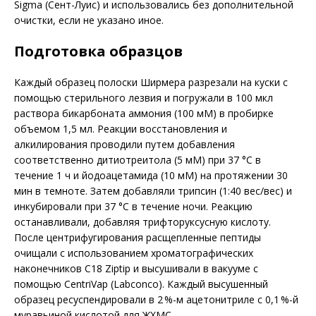
Sigma (Сент-Луис) и использовались без дополнительной
очистки, если не указано иное.
Подготовка образцов
Каждый образец полоски Ширмера разрезали на куски с
помощью стерильного лезвия и погружали в 100 мкл
раствора бикарбоната аммония (100 мМ) в пробирке
объемом 1,5 мл. Реакции восстановления и
алкилирования проводили путем добавления
соответственно дитиотреитола (5 мМ) при 37 °C в
течение 1 ч и йодо­ацетамида (10 мМ) на протяжении 30
мин в темноте. Затем добавляли трипсин (1:40 вес/вес) и
инкубировали при 37 °C в течение ночи. Реакцию
останавливали, добавляя три­фторуксусную кислоту.
После центрифугирования расщепленные пептиды
очищали с использованием хроматографических
наконечников C18 Ziptip и высушивали в вакууме с
помощью CentriVap (Labconco). Каждый высушенный
образец ресуспендировали в 2 %-м ацетонитриле с 0,1 %-й
муравьиной кислотой для ЖХМС.