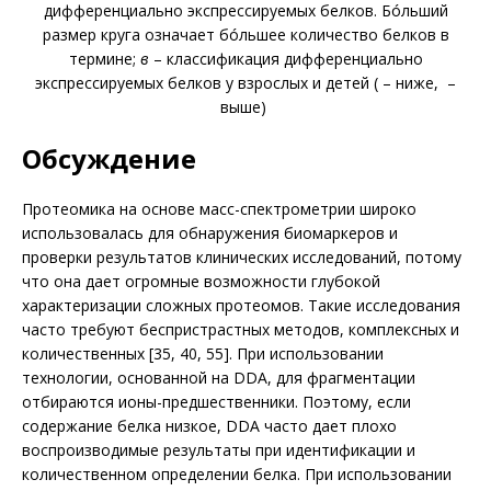
дифференциально экспрессируемых белков. Бóльший
размер круга означает бóльшее количество белков в
термине;
в
– классификация дифференциально
экспрессируемых белков у взрослых и детей (
– ниже,
–
выше)
Обсуждение
Протеомика на основе масс-спектромет­рии широко
использовалась для обнаружения биомаркеров и
проверки результатов клинических исследований, потому
что она дает огромные возможности глубокой
характеризации сложных протеомов. Такие исследования
часто требуют беспристрастных методов, комплексных и
количественных [35, 40, 55]. При использовании
технологии, основанной на DDA, для фрагментации
отбираются ионы-предшественники. Поэтому, если
содержание белка низкое, DDA часто дает плохо
воспроизводимые результаты при идентификации и
количественном определении белка. При использовании