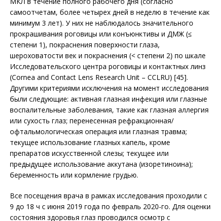
МКЛ в течение полного рабочего дня (согласно
самоотчетам, более четырех дней в неделю в течение как
минимум 3 лет). У них не наблюдалось значительного
прокрашивания роговицы или конъюнк­тивы и ДМЖ (≤
степени 1), покраснения поверхности глаза,
шероховатости век и покраснения (< степени 2) по шкале
Исследовательского центра роговицы и контактных линз
(Cornea and Contact Lens Research Unit – CCLRU) [45].
Другими критериями исключения на момент исследования
были следующие: активная глазная инфекция или глазные
воспалительные заболевания, такие как глазная аллергия
или сухость глаз; перенесенная рефракционная/
офтальмологическая операция или глазная травма;
текущее использование глазных капель, кроме
препаратов искусственной слезы; текущее или
предыдущее использование аккутана (изоретиноина);
беременность или кормление грудью.
Все посещения врача в рамках исследования проходили с
9 до 18 ч с июня 2019 года по февраль 2020-го. Для оценки
состояния здоровья глаз проводился осмотр с