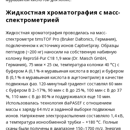
Жидкостная хроматография с масс-
спектрометрией
Жидкостная хроматография проводилась на масс-
спектрометре timsTOF Pro (Bruker Daltonics, Германия),
подключенном к источнику ионов CaptiveSpray. Образцы
пептидов (~200 нг) наносили на собственную набивную
колонку ReproSil-Pur C18 1,9 мкм (Dr. Maisch GmbH,
Германия), 75 мкм × 25 см, температура колонки 40 °C) с
буфером A (0,1 %-я муравьиная кислота в воде) и буфером
B (0,1 %-я муравьиная кислота в ацетонитриле) в качестве
подвижных фаз. 120-минутный градиент составлял 60 мин
с буфером В 2–17 %, 90 мин с B до 25 %, 100 мин c B до 37
%, 110 мин с B до 80 % и поддерживался еще 10 мин.
Использовалась технология diaPASEF с отношением
массы к заряду 64 m/z и заданной выборке подвижных
ионов. Напряжение электрораспыления составляло 1,4 кВ,
а температура ионообменной трубки – +180 °C. Полные
сканы были получены в диапазоне 150–1700 m/z. Энергия