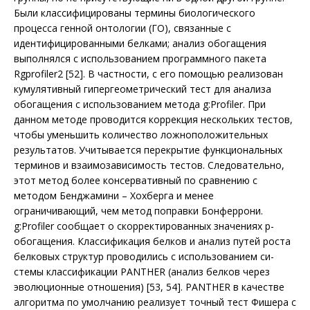
Были классифицированы термины биологического
процесса генной онтологии (ГО), связанные с
идентифицированными белками; анализ обогащения
выполнялся с использованием програм­много пакета
Rgprofiler2 [52]. В частности, с его помощью реализован
кумулятивный гипергеометрический тест для анализа
обогащения с использованием метода g:Profiler. При
данном методе проводится коррекция нескольких тестов,
чтобы уменьшить количество ложноположительных
результатов. Учитывается перекрытие функциональных
терминов и взаимозависимость тестов. Следовательно,
этот метод более консервативный по сравнению с
методом Бенджамини – Хохберга и менее
ограничивающий, чем метод поправки Бонферрони.
g:Profiler сообщает о скорректированных значениях p-
обогащения. Классификация белков и анализ путей роста
белковых структур проводились с использованием си­
стемы классификации PANTHER (анализ белков через
эволюционные отношения) [53, 54]. PANTHER в качестве
алгоритма по умолчанию реализует точный тест Фишера с