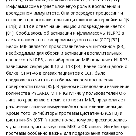
Инфламмасома играет ключевую роль в воспалении и
врожденном иммунитете. Она опосредует процессинг и
секрецию провоспалительных цитокинов интерлейкина-1β
(IL1β) и IL18 в ответ на инфекцию и повреждение клеток
[81]. Сообщалось об активации инфламмасомы NLRP3 в
слезах пациентов с синдромом сухого глаза (ССГ) [82].
Белок MIF является провоспалительным цитокином [83],
необходимым для сборки и активации воспалительных
процессов NLRP3, а ингибирование MIF подавляет NLRP3-
зависимую секрецию IL1β и IL18 [84]. Ранее сообщалось о
белке IGHV1-46 в слезах пациентов с ССГ, было
предложено считать его биомаркером воспаления
поверхности глаза [85]. В данном исследовании изменение
количества PYCARD, MIF и IGHV1-46 у пользователей ОК-
линз по сравнению с теми, кто носит МКЛ, предполагает
различные глазные иммунные/воспалительные реакции.
Кроме того, ингибиторы протеазы цистатин-B (CSTB) и
цистатин-SN (CST1) также по-разному экспрессировались
у участников, использующих МКЛ и ОК-линзы. Ингибиторы
протеазы особенно важны для поддержания тканевого