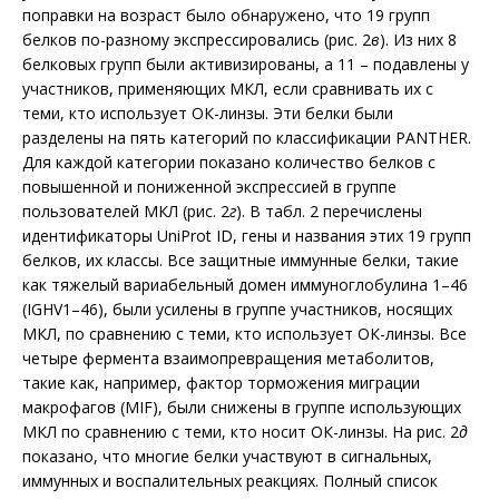
поправки на возраст было обнаружено, что 19 групп
белков по-разному экспрессировались (рис. 2
в
). Из них 8
белковых групп были активизированы, а 11 – подавлены у
участников, применяющих МКЛ, если сравнивать их с
теми, кто использует ОК-линзы. Эти белки были
разделены на пять категорий по классификации PANTHER.
Для каждой категории показано количество белков с
повышенной и пониженной экспрессией в группе
пользователей МКЛ (рис. 2
г
). В табл. 2 перечис­лены
идентификаторы UniProt ID, гены и названия этих 19 групп
белков, их классы. Все защитные иммунные белки, такие
как тяжелый вариабельный домен иммуноглобулина 1–46
(IGHV1–46), были усилены в группе участников, носящих
МКЛ, по сравнению с теми, кто использует ОК-линзы. Все
четыре фермента взаимопревращения метаболитов,
такие как, например, фактор торможения миграции
макрофагов (MIF), были снижены в группе использующих
МКЛ по сравнению с теми, кто носит ОК-линзы. На рис. 2
д
показано, что многие белки участвуют в сигнальных,
иммунных и воспалительных реакциях. Полный список