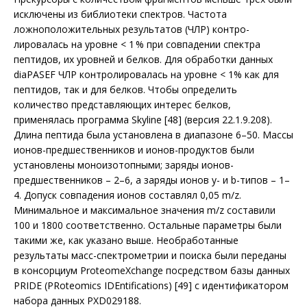
исключены из библиотеки спектров. Частота
ложноположительных результатов (ЧЛР) контро­
лировалась на уровне < 1 % при совпадении спектра
пептидов, их уровней и белков. Для обработки данных
diaPASEF ЧЛР контролировалась на уровне < 1% как для
пептидов, так и для белков. Чтобы определить
количество представляющих интерес белков,
применялась программа Skyline [48] (версия 22.1.9.208).
Длина пептида была установлена в диапазоне 6–50. Массы
ионов-предшественников и ионов-продуктов были
установлены моноизотопными; заряды ионов-
предшественников – 2–6, а заряды ионов y- и b-типов – 1–
4. Допуск совпадения ионов составлял 0,05 m/z.
Минимальное и максимальное значения m/z составили
100 и 1800 соответственно. Остальные параметры были
такими же, как указано выше. Необработанные
результаты масс-спектрометрии и поиска были переданы
в консорциум ProteomeXchange посредством базы данных
PRIDE (PRoteomics IDEntifications) [49] с идентификатором
набора данных PXD029188.