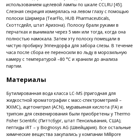
использованием щелевой лампы по шкале CCLRU [45].
Слезная секреция измерялась на левом глазу с помощью
полоски Ширмера (TearFlo, HUB Pharmaceuticals,
Скоттсдейл, штат Аризона). Полоску брали руками в
перчатках и вынимали через 5 мин или тогда, когда она
полностью намокала. Затем эту полоску помещали в
чистую пробирку Эппендорфа для забора слезы. В течение
часа после сбора ее переносили во льду в морозильную
камеру с температурой –80 °C и хранили до анализа
партии.
Материалы
Бутилированная вода класса LC-MS (пригодная для
жидкостной хроматографии с масс-спектрометрией –
ЖХМС), ацетонитрил (ACN), муравьиная кислота (FA) и
трипсин для секвенирования были при­обретены у Thermo
Fisher Scientific (Питтсбург, штат Пенсильвания, США);
пептиды iRT – у Biognosys AG (Швейцария). Все остальные
химические вещества закупались у компании Millipore