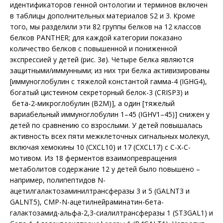
идентификаторов генной онтологии и терминов включен
в таблицы дополнительных материалов S2 и 3. Кроме
того, мы разделили эти 82 группы белков на 12 классов
белков PANTHER; для каждой категории показано
количество белков с повышенной и пониженной
экспрессией у детей (рис. 3
в
). Четыре белка являются
защитными/иммунными; из них три белка активизированы
[иммуноглобулин с тяжелой константой гамма-4 (IGHG4),
богатый цистеином секреторный белок-3 (CRISP3) и
бета-2-мик­роглобулин (B2M)], а один [тяжелый
вариабельный иммуноглобулин 1–45 (IGHV1–45)] снижен у
детей по сравнению со взрослыми. У детей повышалась
активность всех пяти межклеточных сигнальных молекул,
включая хемокины 10 (CXCL10) и 17 (CXCL17) с C-X-C-
мотивом. Из 18 ферментов взаимопревращения
метаболитов содержание 12 у детей было повышено –
например, полипептидов N-
ацетилгалактозаминилтрансферазы 3 и 5 (GALNT3 и
GALNT5), CMP-N-ацетилнейраминатин-бета-
галактозамид-альфа-2,3-сиалилтрансферазы 1 (ST3GAL1) и