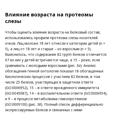
Влияние возраста на протеомы
слезы
Чтобы оценить влияние возраста на белковый состав,
использовались профили протеома слезы носителей
очков. Лиц моложе 18 лет отнесли к категории детей (n =
5), а лиц от 18 лет и старше – ко взрослым (n = 5).
Выяснилось, что содержание 82 групп белков отличается:
67 из них у детей встречаются чаще, а 15 – реже, если
сравнивать с молодыми взрослыми (рис. 3
а
). Анализ
обогащения генной онтологии показал 18 обогащенных
биологических процессов с участием 82 белков, в том
числе 25 белков, участвующих в защитном ответе
(GO:0006952), 15 – в ответе врожденного иммунитета
(GO:0045087), 14 – в воспалительном ответе (GO:0006954),
и 9 – в процессе метаболизма гликопротеинов
(GO:0009100) (рис. 3
б
). Полный список дифференциально
экспрессируемых белков и связанных с ними