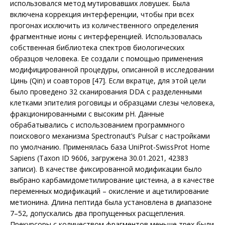
использовался метод мутировавших ловушек. Была
включена коррекция интерференции, чтобы при всех
прогонах исключить из количественного определения
фрагментные ионы с интерференцией. Использовалась
собственная библио­тека спектров биологических
образцов человека. Ее создали с помощью применения
модифицированной процедуры, описанной в исследовании
Цинь (Qin) и соавторов [47]. Если вкратце, для этой цели
было проведено 32 сканирования DDA с разделенными
клетками эпителия роговицы и образцами слезы человека,
фракционированными с высоким pH. Данные
обрабатывались с использованием программного
поискового механизма Spectronaut’s Pulsar с настройками
по умолчанию. Применялась база UniProt-SwissProt Home
Sapiens (Taxon ID 9606, загружена 30.01.2021, 42383
записи). В качестве фиксированной модификации было
выбрано карбамидометилирование цистеина, а в качестве
переменных модификаций – окисление и ацетилирование
метионина. Длина пептида была установлена в диапазоне
7–52, допускались два пропущенных расщеп­ления.
Прекурсоры с количеством фрагментов меньше трех были