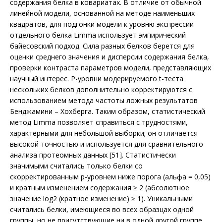
содержания белка в ковариатах. В отличие от обычной
линейной модели, основанной на методе наименьших
квадратов, для подгонки модели к уровню экспрессии
отдельного белка Limma использует эмпирический
байесовский подход. Сила разных белков берется для
оценки среднего значения и дисперсии содержания белка,
проверки контраста параметров модели, представляющих
научный интерес. P-уровни модерируемого t-теста
нескольких белков дополнительно корректируются с
использованием метода частоты ложных результатов
Бенджамини – Хохберга. Таким образом, статистический
метод Limma позволяет справиться с трудностями,
характерными для небольшой выборки; он отличается
высокой точностью и используется для сравнительного
анализа протеомных данных [51]. Статистически
значимыми считались только белки со
скорректированным p-уровнем ниже порога (альфа = 0,05)
и кратным изменением содержания ≥ 2 (абсолютное
значение log2 (кратное изменение) ≥ 1). Уникальными
считались белки, имеющиеся во всех образцах одной
группы, но не присутствующие ни в одной другой группе.