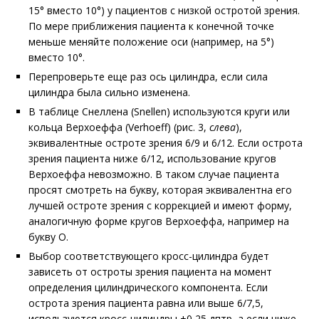
15
°
вместо 10
°
) у пациентов с низкой остротой зрения.
По мере приближения пациента к конечной точке
меньше меняйте положение оси (например, на 5
°
)
вместо 10
°
.
Перепроверьте еще раз ось цилиндра, если сила
цилиндра была сильно изменена.
В таблице Снеллена (Snellen) используются круги или
кольца Верхоеффа (Verhoeff)
(рис. 3,
слева
)
,
эквивалентные остроте зрения 6/9 и 6/12.
Если острота
зрения пациента ниже 6/12, использование кругов
Верхоеффа невозможно. В таком случае пациента
просят смотреть на букву, которая эквивалентна его
лучшей остроте зрения с коррекцией и имеют форму,
аналогичную форме кругов Верхоеффа, например на
букву O.
Выбор соответствующего кросс-цилиндра будет
зависеть от остроты зрения пациента на момент
определения цилиндрического компонента. Если
острота зрения пациента равна или выше 6/7,5,
используются кросс-цилиндры
±
0,25 дптр, а если ниже