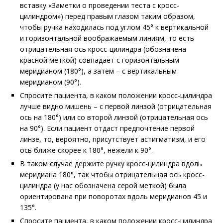
вставку «Заметки о проведении теста с кросс-
цилиндром») перед правым глазом таким образом,
чтобы ручка находилась под углом 45
°
к вертикальной
и горизонтальной воображаемым линиям, то есть
отрицательная ось кросс-цилиндра (обозначена
красной меткой) совпадает с горизонтальным
меридианом (180°), а затем – с вертикальным
меридианом (90
°
).
Спросите пациента, в каком положении кросс-цилиндра
лучше видно мишень – с первой линзой (отрицательная
ось на 180
°
) или со второй линзой (отрицательная ось
на 90
°
). Если пациент отдаст предпочтение первой
линзе, то, вероятно, присутствует астигматизм, и его
ось ближе скорее к 180
°
, нежели к 90
°
.
В таком случае держите ручку кросс-цилиндра вдоль
меридиана 180
°
, так чтобы отрицательная ось кросс-
цилиндра (у нас обозначена серой меткой) была
ориентирована при поворотах вдоль меридианов 45 и
135
°
.
Спросите пациента, в каком положении кросс-цилиндра