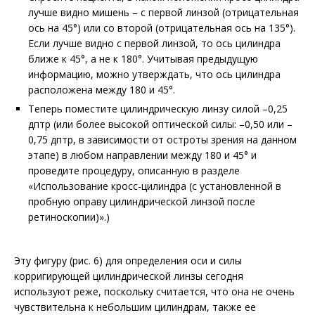
лучше видно мишень – с первой линзой (отрицательная
ось на 45
°
) или со второй (отрицательная ось на 135
°
).
Если лучше видно с первой линзой, то ось цилиндра
ближе к 45
°
, а не к 180
°
. Учитывая предыдущую
информацию, можно утверждать, что ось цилиндра
расположена между 180 и 45
°
.
Теперь поместите цилиндрическую линзу силой –0,25
дптр (или более высокой оптической силы: –0,50 или –
0,75 дптр, в зависимости от остроты зрения на данном
этапе) в любом направлении между 180 и 45
°
и
проведите процедуру, описанную в разделе
«Использование кросс-цилиндра (с установленной в
пробную оправу цилиндрической линзой после
ретиноскопии)».)
Эту фигуру
(рис. 6)
для определения оси и силы
корригирующей цилиндрической линзы сегодня
используют реже, поскольку считается, что она не очень
чувствительна к небольшим цилиндрам, также ее