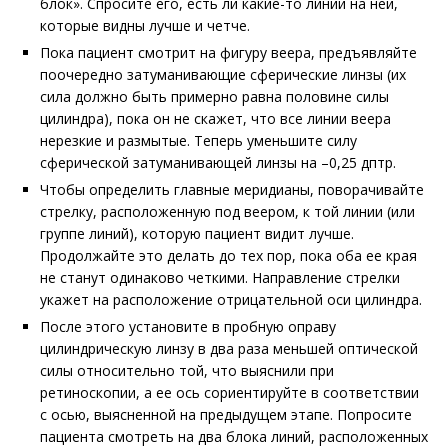
блок». Спросите его, есть ли какие-то линии на ней,
которые видны лучше и четче.
Пока пациент смотрит на фигуру веера, предъявляйте
поочередно затуманивающие сферические
линзы (их
сила должно быть примерно равна половине
силы
цилиндра), пока он не скажет, что все линии веера
нерезкие и размытые. Теперь уменьшите силу
сферической затуманивающей линзы на –0,25 дптр.
Чтобы определить главные меридианы, поворачивайте
стрелку, расположенную под веером, к той линии (или
группе линий), которую пациент видит лучше.
Продолжайте это делать до тех пор, пока оба ее края
не станут одинаково четкими. Направление стрелки
укажет на расположение отрицательной оси цилиндра.
После этого установите в пробную оправу
цилиндрическую линзу в два раза меньшей оптической
силы относительно той, что выяснили при
ретиноскопии, а ее ось сориентируйте в соответствии
с осью, выясненной на предыдущем этапе. Попросите
пациента смотреть на два блока линий, расположенных