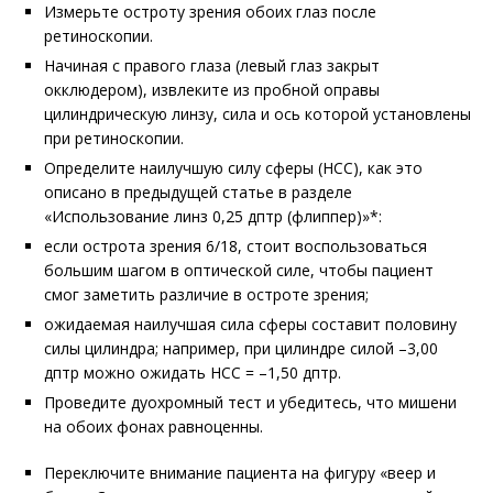
Измерьте остроту зрения обоих глаз после
ретиноскопии.
Начиная с правого глаза (левый глаз закрыт
окклюдером), извлеките из пробной оправы
цилиндрическую линзу, сила и ось которой установлены
при ретиноскопии.
Определите наилучшую силу сферы (НСС), как это
описано в предыдущей статье в разделе
«Использование линз 0,25 дптр (флиппер)»
*
:
если острота зрения 6/18, стоит воспользоваться
большим шагом в оптической силе, чтобы пациент
смог заметить различие в остроте зрения;
ожидаемая наилучшая сила сферы составит половину
силы цилиндра; например, при цилиндре силой –3,00
дптр можно ожидать НСС = –1,50 дптр.
Проведите дуохромный тест и убедитесь, что мишени
на обоих фонах равноценны.
Переключите внимание пациента
на фигуру
«веер и