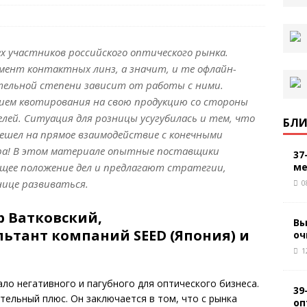
ех участников российского оптического рынка.
мент контактных линз, а значит, и те офлайн-
тельной степени зависит от работы с ними.
нием квотирования на свою продукцию со стороны
ей. Ситуация для розницы усугубилась и тем, что
БЛИ
решел на прямое взаимодействие с конечными
бра! В этом материале опытные поставщики
37
ме
щее положение дел и предлагают стратегии,
ице развиваться.
0
р Ватковский,
Вы
ьтант компаний SEED (Япония) и
оч
1
ло негативного и пагубного для оптического бизнеса.
39
чительный плюс. Он заключается в том, что с рынка
оп