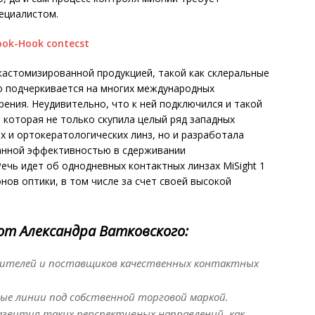
ециалистом.
кастомизированной продукцией, такой как склеральные
о подчеркивается на многих международных
ения. Неудивительно, что к ней подключился и такой
, которая не только скупила целый ряд западных
 и ортокератологических линз, но и разработала
занной эффективностью в сдерживании
ечь идет об однодневных контактных линзах MiSight 1
онов оптики, в том числе за счет своей высокой
от Александра Ватковского:
дителей и поставщиков качественных контактных
ые линии под собственной торговой маркой.
развития таких перспективных направлений, как