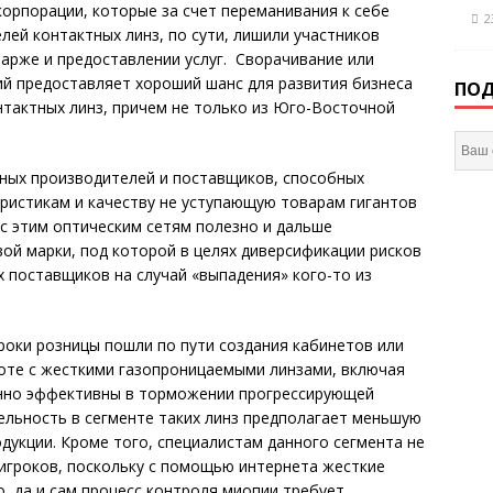
корпорации, которые за счет переманивания к себе
2
ей контактных линз, по сути, лишили участников
арже и предоставлении услуг. Сворачивание или
й предоставляет хороший шанс для развития бизнеса
ПОД
тактных линз, причем не только из Юго-Восточной
ных производителей и поставщиков, способных
ристикам и качеству не уступающую товарам гигантов
 с этим оптическим сетям полезно и дальше
ой марки, под которой в целях диверсификации рисков
х поставщиков на случай «выпадения» кого-то из
оки розницы по­шли по пути создания кабинетов или
боте с жесткими газопроницаемыми линзами, включая
енно эффективны в торможении прогрессирующей
тельность в сегменте таких линз предполагает меньшую
дукции. Кроме того, специалистам данного сегмента не
игроков, поскольку с помощью интернета жесткие
 да и сам процесс контроля миопии требует