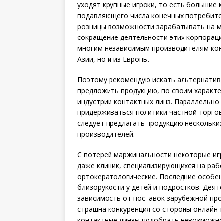
уходят крупные игроки, то есть большие 
подавляющего числа конечных потребител
розницы возможности зарабатывать на м
сокращение деятельности этих корпораци
многим независимым производителям кон
Азии, но и из Европы.
Поэтому рекомендую искать альтернатив
предложить продукцию, по своим характе
индустрии контактных линз. Параллельно
придерживаться политики частной торгов
следует предлагать продукцию нескольки
производителей.
С потерей маржинальности некоторые игр
даже клиник, специализирую­щихся на ра
ортокератологические. Последние особ
близорукости у детей и подростков. Дея
зависимость от поставок зарубежной про
страшна конкуренция со стороны онлайн-
контактные линзы подобрать невозможно,