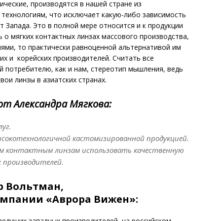
ические, производятся в нашей стране из
 технологиям, что исключает какую-либо зависимость
 Запада. Это в полной мере относится и к продукции
ь о мягких контактных линзах массового производства,
ями, то практически равноценной альтернативой им
их и корейских производителей. Считать все
 потребителю, как и нам, стереотип мышления, ведь
ои линзы в азиатских странах.
от Александра Мягкова:
уг.
высокотехнологичной кастомизированной продукцией.
им контактным линзам использовать качественную
х производителей.
р Вольтман,
омпании «Аврора Вижен»:
ведущих западных производителей, на российском