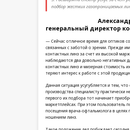
подбор жестких газопроницаемых лин
Александ
генеральный директор к
— Сейчас отличное время для оптиков со
связанных с заботой о зрении. Прежде и
контактных линз за счет их высокой марж
наблюдаются два довольно негативных д
контактных линз и мизерная стоимость и
теряют интерес к работе с этой продукци
Данная ситуация усугубляется и тем, чт
производства специалисту практически н
первого их подбора тот начинает приобр
маркетплейсах. При этом пользователь 
посещения врача-офтальмолога в целях 
ношением линз.
Такое положение дел побуждает сегодня