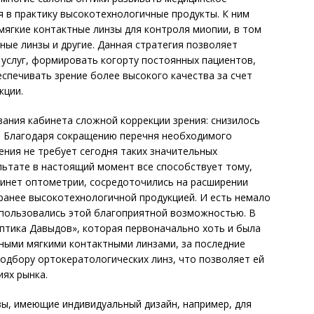
я в практику высокотехнологичные продукты. К ним
мягкие контактные линзы для контроля миопии, в том
ные линзы и другие. Данная стратегия позволяет
услуг, формировать когорту постоянных пациентов,
еспечивать зрение более высокого качества за счет
кции.
вания кабинета сложной коррекции зрения: снизилось
. Благодаря сокращению перечня необходимого
ния не требует сегодня таких значительных
ультате в настоящий момент все способствует тому,
бинет оптометрии, сосредоточились на расширении
ранее высоко­технологичной продукцией. И есть немало
спользовались этой благоприятной возможностью. В
Оптика Давыдов», которая первоначально хоть и была
тными мягкими контактными линзами, за последние
подбору ортокератологических линз, что позволяет ей
иях рынка.
зы, имеющие индивидуальный дизайн, например, для