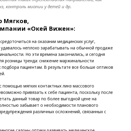
з, контроль миопии у детей и др.
р Мягков,
омпании «Окей Вижен»:
средоточиться на оказании медицинских услуг,
м удавалось неплохо зарабатывать на обычной продаже
инальности. Но эти времена закончились, и сегодня
ля розницы тренда: снижение маржинальности
х подбора пациентам. В результате все больше оптиков
ей.
о с помощью мягких контактных линз массового
евозможно привязать к себе пациента, поскольку после
етать данный товар по более выгодной цене на
полностью забывает о необходимости планового
предупреждения различных осложнений, связанных с
 многие салоны оптики развивать медицинское