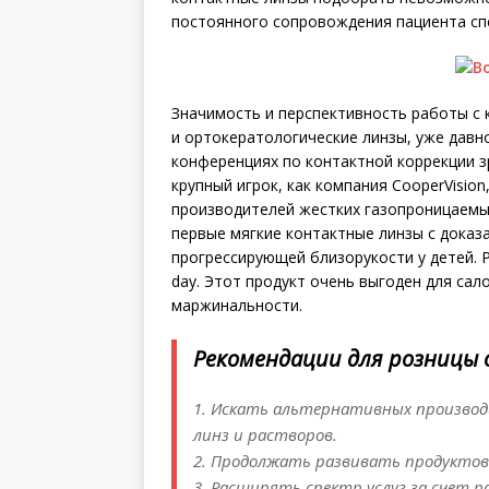
постоянного сопровождения пациента сп
Значимость и перспективность работы с 
и ортокератологические линзы, уже давн
конференциях по контактной коррекции зр
крупный игрок, как компания CooperVision
производителей жестких газопроницаемых
первые мягкие контактные линзы с дока
прогрессирующей близорукости у детей. Р
day. Этот продукт очень выгоден для сал
маржинальности.
Рекомендации для розницы 
1. Искать альтернативных произво
линз и растворов.
2. Продолжать развивать продуктов
3. Расширять спектр услуг за счет 