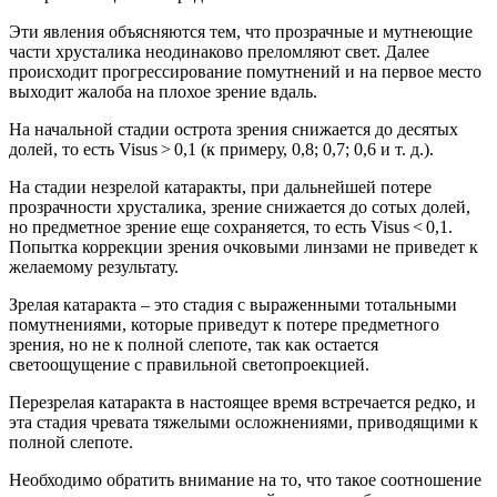
Эти явления объясняются тем, что прозрачные и мутнеющие
части хрусталика неодинаково преломляют свет. Далее
происходит прогрессирование помутнений и на первое место
выходит жалоба на плохое зрение вдаль.
На начальной стадии острота зрения снижается до десятых
долей, то есть Visus > 0,1 (к примеру, 0,8; 0,7; 0,6 и т. д.).
На стадии незрелой катаракты, при дальнейшей потере
прозрачности хрусталика, зрение снижается до сотых долей,
но предметное зрение еще сохраняется, то есть Visus < 0,1.
Попытка коррекции зрения очковыми линзами не приведет к
желаемому результату.
Зрелая катаракта – это стадия с выраженными тотальными
помутнениями, которые приведут к потере предметного
зрения, но не к полной слепоте, так как остается
светоощущение с правильной светопроекцией.
Перезрелая катаракта в настоящее время встречается редко, и
эта стадия чревата тяжелыми осложнениями, приводящими к
полной слепоте.
Необходимо обратить внимание на то, что такое соотношение