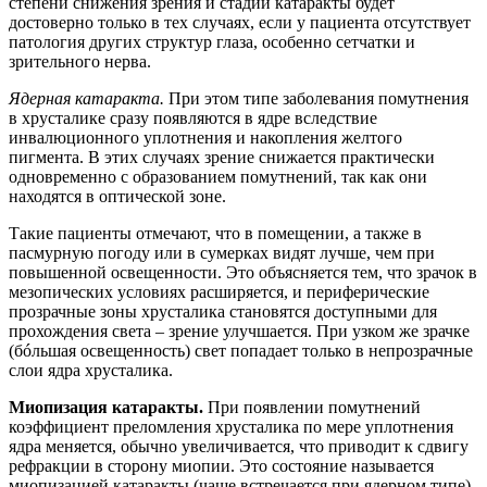
степени снижения зрения и стадий катаракты будет
достоверно только в тех случаях, если у пациента отсутствует
патология других структур глаза, особенно сетчатки и
зрительного нерва.
Ядерная катаракта.
При этом типе заболевания помутнения
в хрусталике сразу появляются в ядре вследствие
инвалюционного уплотнения и накопления желтого
пигмента. В этих случаях зрение снижается практически
одновременно с образованием помутнений, так как они
находятся в оптической зоне.
Такие пациенты отмечают, что в помещении, а также в
пасмурную погоду или в сумерках видят лучше, чем при
повышенной освещенности. Это объясняется тем, что зрачок в
мезопических условиях расширяется, и периферические
прозрачные зоны хрусталика становятся доступными для
прохождения света – зрение улучшается. При узком же зрачке
(бóльшая освещенность) свет попадает только в непрозрачные
слои ядра хрусталика.
Миопизация катаракты.
При появлении помутнений
коэффициент преломления хрусталика по мере уплотнения
ядра меняется, обычно увеличивается, что приводит к сдвигу
рефракции в сторону миопии. Это состояние называется
миопизацией катаракты (чаще встречается при ядерном типе).