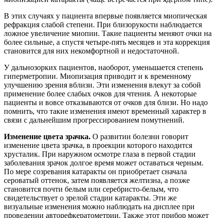
В этих случаях у пациента впервые появляется миопическая
рефракция слабой степени. При близорукости наблюдается
ложное увеличение миопии. Такие пациенты меняют очки на
более сильные, а спустя четыре-пять месяцев и эта коррекция
становится для них некомфортной и недостаточной.
У дальнозорких пациентов, наоборот, уменьшается степень
гиперметропии. Миопизация приводит и к временному
улучшению зрения вблизи. Эти изменения влекут за собой
применение более слабых очков для чтения. А некоторые
пациенты и вовсе отказываются от очков для близи. Но надо
помнить, что такие изменения имеют временный характер в
связи с дальнейшим прогрессированием помутнений.
Изменение цвета зрачка.
О развитии болезни говорит
изменение цвета зрачка, в проекции которого находится
хрусталик. При наружном осмотре глаза в первой стадии
заболевания зрачок долгое время может оставаться черным.
По мере созревания катаракты он приобретает сначала
сероватый оттенок, затем появляется желтизна, а позже
становится почти белым или серебристо-белым, что
свидетельствует о зрелой стадии катаракты. Эти же
визуальные изменения можно наблюдать на дисплее при
проведении авторефкератометрии. Также этот прибор может