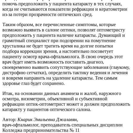
помочь предположить у пациента катаракту в тех случаях,
когда не считываются показатели рефракции и кератометрии
из-за потери прозрачности оптических сред.
Таким образом, все перечисленные симптомы, которые
возможно выявить в салоне оптики, позволят оптометристу
предположить у пациента наличие катаракты. Думающий и
грамотный специалист при подозрении на помутнение
хрусталика не будет тратить время на долгие попытки
подбора коррекции зрения, а настоятельно посоветует
пациенту осмотр врача-офтальмолога. В свою очередь этот
врач будет иметь возможность поставить диагноз,
своевременно выявить сопутствующие заболевания (глаукому,
дистрофию сетчатки), определить тактику ведения и лечения
и вовремя направить на удаление катаракты. Тем самым
здоровье глаз будет сохранено.
Итак, на основании данных анамнеза и жалоб, наружного
осмотра, визометрии, объективной и субъективной
рефракции оптик-оптометрист может и должен предположить
катаракту у пациентов оптического салона.
Автор:
Кнарик Эмильевна Джалавян
,
врач-офтальмолог, преподаватель специальных дисциплин
Колледжа предпринимательства № 11