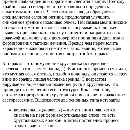
причин слабовидения и обратимой слепоты в мире. Поэтому
крайне важно свое­временно и правильно определить
симптомы катаракты. Часто пожилые люди обращаются к
специалистам салонов оптики, предполагая улучшить
сниженное зрение с помощью очков. Тем самым медицинские
оптики-оптометристы оказываются первыми, кто должен
выявить признаки катаракты у пациента и направить его к
врачу-офтальмологу для достоверной постановки диагноза и
формирования тактики лечения. Прежде чем перечис­лить
характерные жалобы и симптомы заболевания, хотелось бы
напомнить основные понятия о возрастной катаракте.
Катаракта – это помутнение хрусталика (в переводе с
греческого означает «водопад»). В античные времена считали,
что мутная серая пленка, подобно водопаду, опускается сверху
вниз по зрачку, лишая человека зрения. С возрастом
нарушается нормальный обмен веществ в хрусталике, что
приводит к изменению его структуры. Как следствие,
снижается прозрачность хрусталика и возникает выраженное
светорассеяние. Выделяются два основных типа катаракты:
кортикальная (корковая) – помутнения появляются
сначала на периферии кортикальных слоев, то есть
хрусталиковых волокон, а затем постепенно процесс
захватывает все зоны;