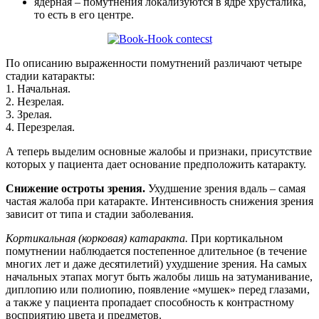
ядерная – помутнения локализуются в ядре хрусталика,
то есть в его центре.
По описанию выраженности помутнений различают четыре
стадии катаракты:
1. Начальная.
2. Незрелая.
3. Зрелая.
4. Перезрелая.
А теперь выделим основные жалобы и признаки, присутствие
которых у пациента дает основание предположить катаракту.
Снижение остроты зрения.
Ухудшение зрения вдаль – самая
частая жалоба при катаракте. Интенсивность снижения зрения
зависит от типа и стадии заболевания.
Кортикальная (корковая) катаракта.
При кортикальном
помутне­нии наблюдается постепенное длительное (в течение
многих лет и даже десятилетий) ухудшение зрения. На самых
начальных этапах могут быть жалобы лишь на затуманивание,
диплопию или полиопию, появление «мушек» перед глазами,
а также у пациента пропадает способность к контрастному
восприятию цвета и предметов.