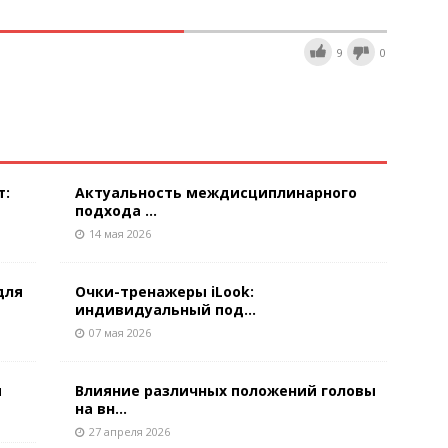
9
0
т:
Актуальность междисциплинарного
подхода ...
14 мая 2026
для
Очки-тренажеры iLook:
индивидуальный под...
07 мая 2026
м
Влияние различных положений головы
на вн...
27 апреля 2026