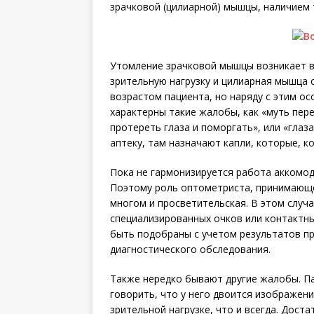
зрачковой (цилиарной) мышцы, наличием
Утомление зрачковой мышцы возникает в
зрительную нагрузку и цилиарная мышца с
возрастом пациента, но наряду с этим о
характерны такие жалобы, как «муть перед
протереть глаза и поморгать», или «глаз
аптеку, там назначают капли, которые, 
Пока не гармонизируется работа аккомод
Поэтому роль оптометриста, принимающе
многом и просветительская. В этом случ
специализированных очков или контактны
быть подобраны с учетом результатов п
диагностического обследования.
Также нередко бывают другие жалобы. Па
говорить, что у него двоится изображени
зрительной нагрузке, что и всегда. Дост