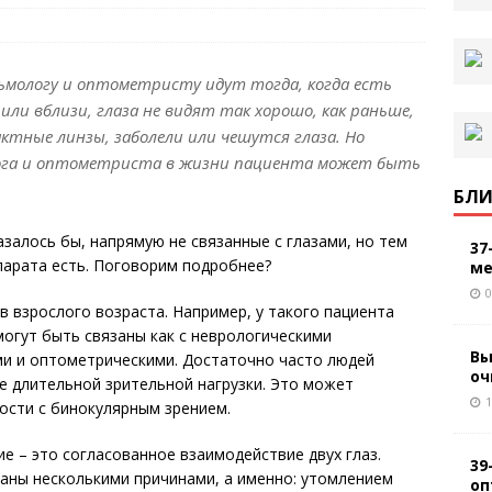
ьмологу и оптометристу идут тогда, когда есть
ли вблизи, глаза не видят так хорошо, как раньше,
ктные линзы, заболели или чешутся глаза. Но
лога и оптометриста в жизни пациента может быть
БЛИ
залось бы, напрямую не связанные с глазами, но тем
37
парата есть. Поговорим подробнее?
ме
0
в взрослого возраста. Например, у такого пациента
огут быть связаны как с неврологическими
Вы
ми и оптометрическими. Достаточно часто людей
оч
е длительной зрительной нагрузки. Это может
1
ности с бинокулярным зрением.
е – это согласованное взаи­модействие двух глаз.
39
аны несколькими причинами, а именно: утомлением
оп