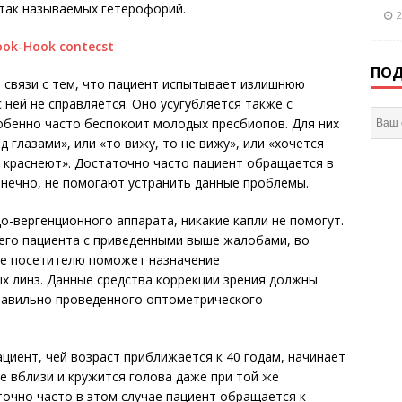
 так называемых гетерофорий.
2
ПОД
 связи с тем, что пациент испытывает излишнюю
 ней не справляется. Оно усугубляется также с
собенно часто беспокоит молодых пресбиопов. Для них
 глазами», или «то вижу, то не вижу», или «хочется
а краснеют». Достаточно часто пациент обращается в
конечно, не помогают устранить данные проблемы.
о-вергенционного аппарата, никакие капли не помогут.
го пациента с приведенными выше жалобами, во
ае посетителю поможет назначение
х линз. Данные средства коррекции зрения должны
равильно проведенного оптометрического
циент, чей возраст приближается к 40 годам, начинает
е вблизи и кружится голова даже при той же
аточно часто в этом случае пациент обращается к