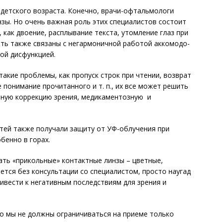
 детского возраста. Конечно, врачи-офтальмологи
нзы. Но очень важная роль этих специалистов состоит
, как двоение, расплывание текста, утомление глаз при
ыть также связаны с негармоничной работой аккомодо-
ой дисфункцией.
 такие проблемы, как пропуск строк при чтении, возврат
 понимание прочитанного и т. п., их все может решить
ьную коррекцию зрения, медикаментозную и
етей также получали защиту от УФ-облучения при
бенно в горах.
ать «прикольные» контактные линзы – цветные,
ается без консультации со специалистом, просто наугад
ривести к негативным последствиям для зрения и
то мы не должны ограничиваться на приеме только