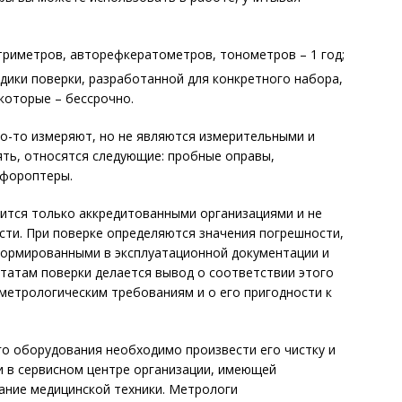
риметров, авторефкератометров, тонометров – 1 год;
дики поверки, разработанной для конкретного набора,
екоторые – бессрочно.
то-то измеряют, но не являются измерительными и
ять, относятся следующие: пробные оправы,
 фороптеры.
ится только аккредитованными организациями и не
сти. При поверке определяются значения погрешности,
нормированными в эксплуатационной документации и
ьтатам поверки делается вывод о соответствии этого
метрологическим требованиям и о его пригодности к
о оборудования необходимо произвести его чистку и
и в сервисном центре организации, имеющей
ние медицинской техники. Метрологи