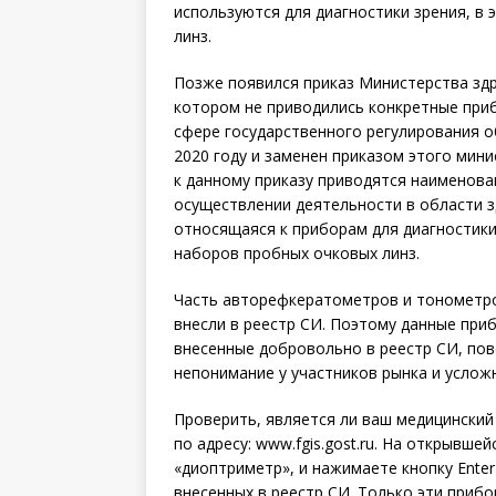
используются для диагностики зрения, в
линз.
Позже появился приказ Министерства здр
котором не приводились конкретные приб
сфере государственного регулирования о
2020 году и заменен приказом этого мини
к данному приказу приводятся наименован
осуществлении деятельности в области з
относящаяся к приборам для диагностики
наборов пробных очковых линз.
Часть авторефкератометров и тонометр
внесли в реестр СИ. Поэтому данные при
внесенные добровольно в реестр СИ, пов
непонимание у участников рынка и услож
Проверить, является ли ваш медицинский
по адресу: www.fgis.gost.ru. На открывше
«диоптриметр», и нажимаете кнопку Ente
внесенных в реестр СИ. Только эти приб