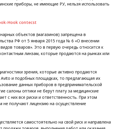
цинские приборы, не имеющие РУ, нельзя использовать
нарных объектов (магазинов) запрещена в
ьства РФ от 5 января 2015 года № 6 «О внесении
видов товаров». Это в первую очередь относится к
контактным линзам, которые продаются на рынках или
диагностики зрения, которые активно продаются
 Avito и подобных площадках, то предлагающая их
льзование данных приборов в предпринимательской
ие салоны оптики не берут плату за медицинские
ает с них все риски и ответственность. При этом
ом не получают лицензию на осуществление
ествляется самостоятельно на свой риск и направлена
т продажи товаров, выполнения работ или оказания