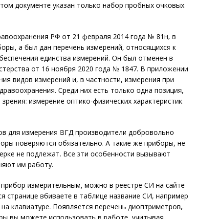
 этом документе указан только набор пробных очковых
авоохранения РФ от 21 февраля 2014 года № 81н, в
оры, а был дан перечень измерений, относящихся к
беспечения единства измерений. Он был отменен в
стерства от 16 ноября 2020 года № 1847. В приложении
ия видов измерений и, в частности, измерения при
дравоохранения. Среди них есть только одна позиция,
 зрения: измерение оптико-физических характеристик
ов для измерения ВГД производители добровольно
боры поверяются обязательно. А такие же приборы, не
ерке не подлежат. Все эти особенности вызывают
няют им работу.
 прибор измерительным, можно в реестре СИ на сайте
йся странице вбиваете в таблице название СИ, например
r на клавиатуре. Появляется перечень диоптриметров,
оры вы можете использовать в работе, учитывая