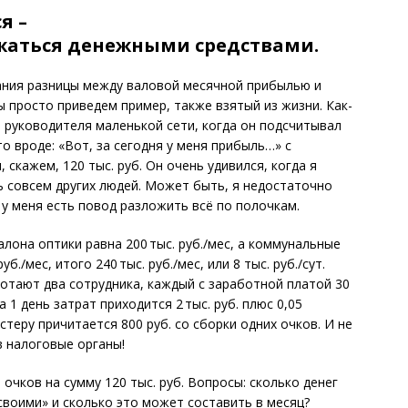
я –
жаться денежными средствами.
мания разницы между валовой месячной прибылью и
 просто приведем пример, также взятый из жизни. Как-
о руководителя маленькой сети, когда он подсчитывал
о вроде: «Вот, за сегодня у меня прибыль…» с
скажем, 120 тыс. руб. Он очень удивился, когда я
ль совсем других людей. Может быть, я недостаточно
 у меня есть повод разложить всё по полочкам.
лона оптики равна 200 тыс. руб./мес, а коммунальные
б./мес, итого 240 тыс. руб./мес, или 8 тыс. руб./сут.
ботают два сотрудника, каждый с заработной платой 30
а 1 день затрат приходится 2 тыс. руб. плюс 0,05
стеру причитается 800 руб. со сборки одних очков. И не
в налоговые органы!
 очков на сумму 120 тыс. руб. Вопросы: сколько денег
своими» и сколько это может составить в месяц?