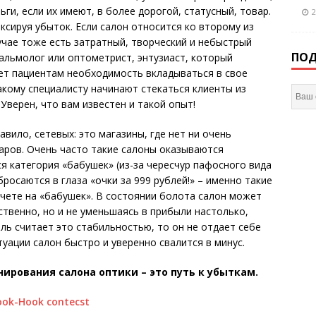
ги, если их имеют, в более дорогой, статусный, товар.
2
иксируя убыток. Если салон относится ко второму из
учае тоже есть затратный, творческий и небыстрый
ПОД
альмолог или оптомет­рист, энтузиаст, который
ет пациентам необходимость вкладываться в свое
такому специалисту начинают стекаться клиенты из
 Уверен, что вам известен и такой опыт!
авило, сетевых: это магазины, где нет ни очень
варов. Очень часто такие салоны оказываются
 категория «бабушек» (из-за чересчур пафосного вида
росаются в глаза «очки за 999 рублей!» – именно такие
счете на «бабушек». В состоянии болота салон может
ственно, но и не уменьшаясь в прибыли настолько,
ль считает это стабильностью, то он не отдает себе
туации салон быстро и уверенно свалится в минус.
нирования салона оптики – это путь к убыткам.