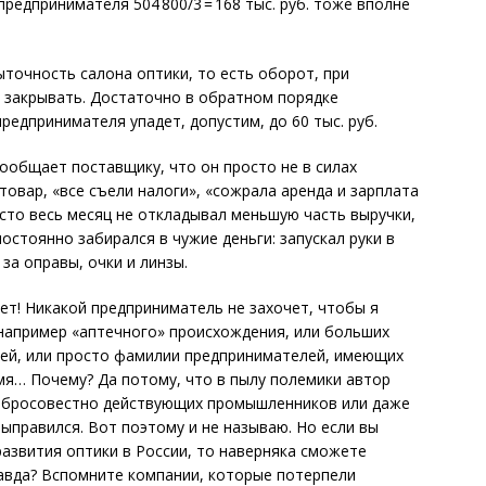
редпринимателя 504 800/3 = 168 тыс. руб. тоже вполне
ыточность салона оптики, то есть оборот, при
 закрывать. Достаточно в обратном порядке
редпринимателя упадет, допустим, до 60 тыс. руб.
ообщает поставщику, что он просто не в силах
товар, «все съели налоги», «сожрала аренда и зарплата
осто весь месяц не откладывал меньшую часть выручки,
о­стоянно забирался в чужие деньги: запускал руки в
за оправы, очки и линзы.
нет! Никакой предприниматель не захочет, чтобы я
 например «аптечного» происхождения, или больших
тей, или просто фамилии предпринимателей, имеющих
мя… Почему? Да потому, что в пылу полемики автор
добросовестно действую­щих промышленников или даже
 выправился. Вот поэтому и не называю. Но если вы
развития оптики в России, то наверняка сможете
равда? Вспомните компании, которые потерпели