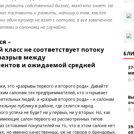
ак развить собственный бизнес, мало кто знает. Не
нес поставить и развить, напишу о том, как его
и один пример не взят с потолка, а всё замеченное
етями и салонами не случайно.
я –
 класс не соответствует потоку
БЛИ
 разрыв между
иентов и ожидаемой средней
37
ме
0
ки, это «разрывы первого и второго рода». Давайте
ским салонам тех предпринимателей, кто открывает
Вы
оятельных людей, а «разрыв второго рода» – к салонам
оч
ельную публику в районе, где селится народ
1
го успеха не будет ни у первых, ни у вторых. Но, как
 имеющие салон первого из рассмотренных типов
з сетования покупателей на то, что в этом салоне нет
39
оп
е, но именно качественных, уж не говоря о брендовых,