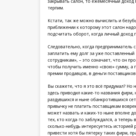
закрывать салон, то ежемесячный доход п
терпим.
Кстати, так же можно вычислить и безуб
приближении к которому этот салон надо
подсчитать оборот, когда личный доход п
Следовательно, когда предприниматель с
заплатить ему долг за уже поставленный 
сотрудникам», – это означает, что он пр
чтобы получить именно «свою» сумму, а п
премии продавцов, в деньги поставщиков 
Вы скажете, что я это всё придумал? Но 
здесь приводил какие-то названия фирм,
раздувшихся и ныне обанкротившихся се
привычку не платить поставщикам вовре
может назвать и каких-то ныне вполне 
тех, кто когда-то заблуж­дался, а теперь
сколько-нибудь интересуетесь историей 
привести хотя бы пятерку таких фирм, п