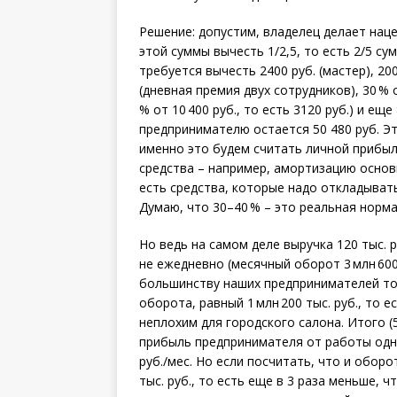
Решение: допустим, владелец делает нацен
этой суммы вычесть 1/2,5, то есть 2/5 суммы
требуется вычесть 2400 руб. (мастер), 200
(дневная премия двух сотрудников), 30 %
% от 10 400 руб., то есть 3120 руб.) и ещ
предпринимателю остается 50 480 руб. Это 
именно это будем считать личной прибыл
средства – например, амортизацию основ
есть средства, которые надо откладывать
Думаю, что 30–40 % – это реальная норма
Но ведь на самом деле выручка 120 тыс. 
не еже­дневно (месячный оборот 3 млн 600 
большинству наших предпринимателей тол
оборота, равный 1 млн 200 тыс. руб., то
неплохим для городского салона. Итого (50
прибыль предпринимателя от работы одно
руб./мес. Но если посчитать, что и оборот
тыс. руб., то есть еще в 3 раза меньше,