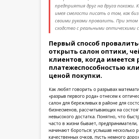
предприятия друг на друга похожи. К
имея смелости писать о том, как биз
своими руками провалить. При этом н
сходство с реальными оптическими с
Первый способ провалитьс
открыть салон оптики, чей
клиентов, когда имеется
платежеспособностью кл
ценой покупки.
Как любят говорить о разрывах математи
«разрыв первого рода» отнесем к оптиче
салон для бережливых в районе для сост
бизнесменов, рассчитывающих на состоят
невысокого достатка. Понятно, что быстро
часто в жизни бывает, предприниматели,
начинают бороться: услышав несколько ра
качественных очков, пусть немного дорож