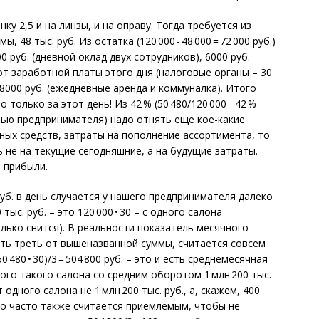
ку 2,5 и на линзы, и на оправу. Тогда требуется из
, 48 тыс. руб. Из остатка (120 000 - 48 000 = 72 000 руб.)
0 руб. (дневной оклад двух сотрудников), 6000 руб.
 от заработной платы этого дня (налоговые органы – 30
е 8000 руб. (еже­дневные аренда и коммуналка). Итого
только за этот день! Из 42 % (50 480/120 000 = 42 % –
ью предпринимателя) надо отнять еще кое-какие
ных средств, затраты на пополнение ассортимента, то
 не на текущие сегодняшние, а на будущие затраты.
 прибыли.
руб. в день случается у нашего предпринимателя далеко
тыс. руб. – это 120 000 • 30 – с одного салона
ько снится). В реальности показатель месячного
 есть треть от вышеназванной суммы, считается совсем
 480 • 30)/3 = 504 800 руб. – это и есть среднемесячная
го такого салона со средним оборотом 1 млн 200 тыс.
 одного салона не 1 млн 200 тыс. руб., а, скажем, 400
 что часто также считается приемлемым, чтобы не