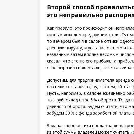
Второй способ провалитьс
это неправильно распоря
Как правило, это происходит он непони
личным доходом предпринимателя. Тут мы
то вечером был я в салоне оптики одног
дневную выручку, и услышал от него что-т
названным затем вполне весомым числом, 
сказал, что это не его прибыль, а прибы
ясно выразил свою мысль, так что сейчас
Допустим, для предпринимателя аренда са
платежи составляют, ну, скажем, 40 тыс. ру
Пусть, например, в салоне ежедневно ра
тыс. руб. оклад плюс 5 % оборота. Тогда н
дневного оборота. Будем считать, что ма
забудем 30 % с фонда заработной платы 
Задача: салон оптики продал за день трое
из этой суммы владелец может считать «