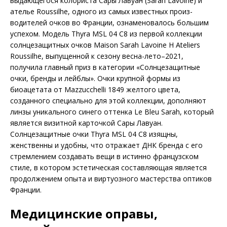
выдающегося колориста Сары Лавуан (Sarah Lavoine) и
ателье Roussilhe, одного из самых известных произ­
водителей очков во Франции, ознаменовалось большим
успехом. Модель Thyra MSL 04 C8 из первой коллекции
солнцезащитных очков Maison Sarah Lavoine H Ateliers
Roussilhe, выпущенной к сезону весна-лето–2021,
получила главный приз в категории «Солнцезащитные
очки, бренды и лейблы». Очки крупной формы из
биоацетата от Mazzucchelli 1849 желтого цвета,
созданного специально для этой коллекции, дополняют
линзы уникального синего оттенка Le Bleu Sarah, который
является визитной карточкой Сары Лавуан.
Солнцезащитные очки Thyra MSL 04 C8 изящны,
женственны и удобны, что отражает ДНК бренда с его
стремлением создавать вещи в истинно французском
стиле, в котором эстетическая составляющая является
продолжением опыта и виртуозного мастерства оптиков
Франции.
Медицинские оправы,