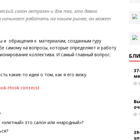
еский салон актуален и для тех, кто давно
то начинает работать на нашем рынке, он может
ы и обращения к материалам, созданным гуру
бе самому на вопросы, которые определяют и работу
ионирование коллектива. И самый главный вопрос:
БЛИ
37
сть какие-то идеи о том, как я его вижу.
ме
0
Вы
оч
?
1
– «элитный» это салон или «народный»?
ься?
39
оп