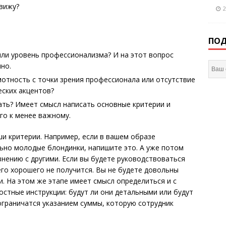
 вижу?
2
ПОД
или уровень профессионализма? И на этот вопрос
но.
амотность с точки зрения профессионала или отсутствие
еских акцентов?
вать? Имеет смысл написать основные критерии и
го к менее важному.
и критерии. Например, если в вашем образе
ьно молодые блондинки, напишите это. А уже потом
внению с другими. Если вы будете руководствоваться
его хорошего не получится. Вы не будете довольны
и. На этом же этапе имеет смысл определиться и с
остные инструкции: будут ли они детальными или бу­дут
ограничатся указанием суммы, которую сотрудник