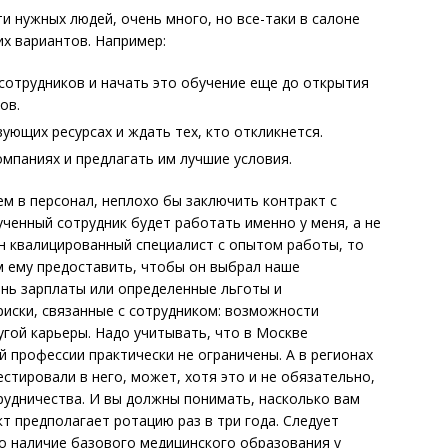
и нужных людей, очень много, но все-таки в салоне
х вариантов. Например:
сотрудников и начать это обучение еще до открытия
ов.
ующих ресурсах и ждать тех, кто откликнется.
омпаниях и предлагать им лучшие условия.
ем в персонал, неплохо бы заключить контракт с
ученный сотрудник будет работать именно у меня, а не
ен квалицированный специалист с опытом работы, то
м ему предоставить, чтобы он выбрал наше
ень зарплаты или определенные льготы и
риски, связанные с сотрудником: возможности
угой карьеры. Надо учитывать, что в Москве
 профессии практически не ограничены. А в регионах
естировали в него, может, хотя это и не обязательно,
рудничества. И вы должны понимать, насколько вам
т предполагает ротацию раз в три года. Следует
о наличие базового медицинского образования у