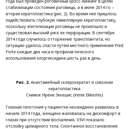
года был проведен роговичный кросс-линкинг в целях
стабилизации состояния роговицы, а в июне 2014-го –
вторая кератопластика (рис. 2). Во время нее пришлось
задействовать глубокую ламеллярную кератопластику,
поскольку эпителизации роговицы не произошло и
существовал высокий риск ее перфорации. В сентябре
2014 года случилось отторжение трансплантата, но
ситуацию удалось спасти путем местного применения Pred
Forte каждые два часа и профилактического
использования хлоргексидина шесть раз в день.
Рис. 2.
Акантамебный склерокератит и сквозная
кератопластика
Снимок Ирени Эккешис (Irenie Ekkeshis)
Глазная гипотония у пациентки неожиданно развилась в
начале 2014 года, женщина жаловалась на дискомфорт в
глазах при отсутствии воспаления, УЗИ показало
отслойку цилиарного тела. Спонтанное восстановление