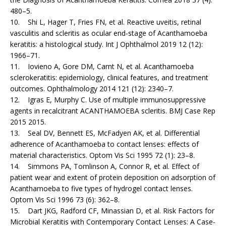
480–5.
10. Shi L, Hager T, Fries FN, et al. Reactive uveitis, retinal
vasculitis and scleritis as ocular end-stage of Acanthamoeba
keratitis: a histological study. Int J Ophthalmol 2019 12 (12):
1966–71.
11. Iovieno A, Gore DM, Carnt N, et al. Acanthamoeba
sclerokeratitis: epidemiology, clinical features, and treatment
outcomes. Ophthalmology 2014 121 (12): 2340–7.
12. Igras E, Murphy C. Use of multiple immunosuppressive
agents in recalcitrant ACANTHAMOEBA scleritis. BMJ Case Rep
2015 2015.
13. Seal DV, Bennett ES, McFadyen AK, et al. Differential
adherence of Acanthamoeba to contact lenses: effects of
material characteristics. Optom Vis Sci 1995 72 (1): 23–8.
14. Simmons PA, Tomlinson A, Connor R, et al. Effect of
patient wear and extent of protein deposition on adsorption of
Acanthamoeba to five types of hydrogel contact lenses.
Optom Vis Sci 1996 73 (6): 362–8.
15. Dart JKG, Radford CF, Minassian D, et al. Risk Factors for
Microbial Keratitis with Contemporary Contact Len­ses: A Case-