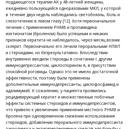
поддающегося терапии АК у 48-летней женщины,
ежедневно пользующейся одноразовыми МКЛ, у которой
в течение двух недель наблюдались светобоязнь, боль и
слезотечение в левом глазу [12]. Хотя первоначальное
лечение с применением PHMB и пропамидина
изетионатом (броленом) было успешным и никаких
признаков кератита не наблюдалось, через месяц возник
склерит. Первоначально его лечили пероральными НПВП
и стероидами, но безрезультативно. Впоследствии
внутривенно вводили стероиды в сочетании с другим
иммунодепрессантом, циклоспорином А, в присутствии
спокойной роговицы. Однако это не имело достаточной
эффективности, поэтому были применены
дополнительные иммунодепрессанты, циклофосфамид и
адалимумаб. К сожалению, у пациента проявились
рецидивирующий кератит и множественные побочные
эффекты системных стероидов и иммунодепрессантов,
что привело к увеличению применения местного PHMB и
бролена при одновременном снижении использования
стероидов, добавлении перорального иммунодепрессанта
такролимуса и антигипертензивных средств для борьбы с