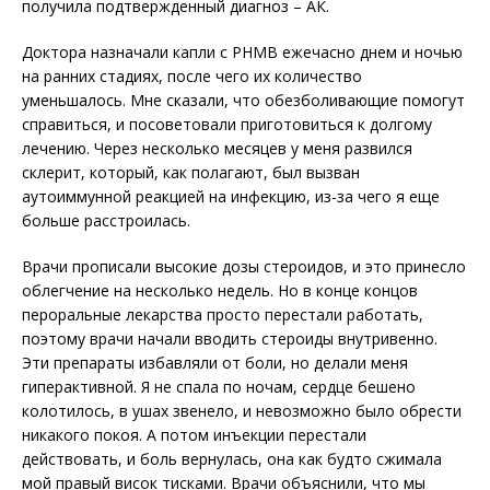
получила подтвержденный диагноз – АК.
Доктора назначали капли с PHMB ежечасно днем и ночью
на ранних стадиях, после чего их количество
уменьшалось. Мне сказали, что обезболивающие помогут
справиться, и посоветовали приготовиться к долгому
лечению. Через несколько месяцев у меня развился
склерит, который, как полагают, был вызван
аутоиммунной реакцией на инфекцию, из-за чего я еще
больше расстроилась.
Врачи прописали высокие дозы стероидов, и это принесло
облегчение на несколько недель. Но в конце концов
пероральные лекарства просто перестали работать,
поэтому врачи начали вводить стероиды внутривенно.
Эти препараты избавляли от боли, но делали меня
гиперактивной. Я не спала по ночам, сердце бешено
колотилось, в ушах звенело, и невозможно было обрести
никакого покоя. А потом инъекции перестали
действовать, и боль вернулась, она как будто сжимала
мой правый висок тисками. Врачи объяснили, что мы