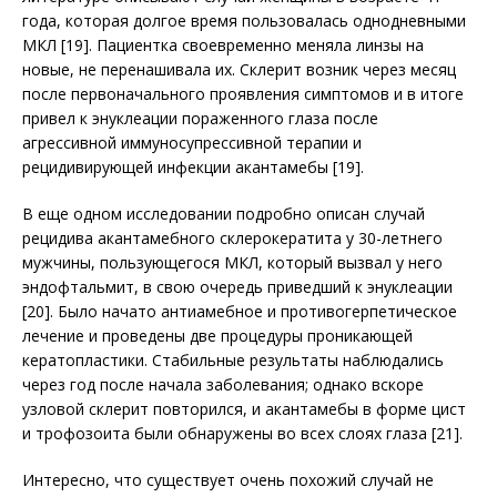
года, которая долгое время пользовалась однодневными
МКЛ [19]. Пациентка своевременно меняла линзы на
новые, не перенашивала их. Склерит возник через месяц
после первоначального проявления симптомов и в итоге
привел к энуклеации пораженного глаза после
агрессивной иммуносупрессивной терапии и
рецидивирующей инфекции акантамебы [19].
В еще одном исследовании подробно описан случай
рецидива акантамебного склерокератита у 30-летнего
мужчины, пользующегося МКЛ, который вызвал у него
эндофтальмит, в свою очередь приведший к энуклеации
[20]. Было начато антиамебное и противогерпетическое
лечение и проведены две процедуры проникающей
кератопластики. Стабильные результаты наблюдались
через год после начала заболевания; однако вскоре
узловой склерит повторился, и акантамебы в форме цист
и трофозоита были обнаружены во всех слоях глаза [21].
Интересно, что существует очень похожий случай не