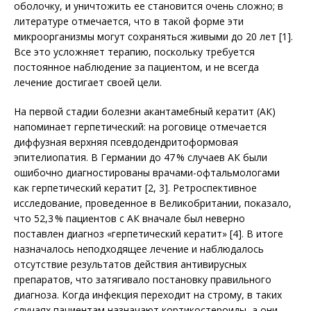
оболочку, и уничтожить ее становится очень сложно; в
литературе отмечается, что в такой форме эти
микроорганизмы могут сохраняться живыми до 20 лет [1].
Все это усложняет терапию, поскольку требуется
постоянное наблюдение за пациентом, и не всегда
лечение достигает своей цели.
На первой стадии болезни акантамебный кератит (АК)
напоминает герпетический: на роговице отмечается
диффузная верхняя псевдодендритоформовая
эпителиопатия. В Германии до 47 % случаев АК были
ошибочно диагностированы врачами-офтальмологами
как герпетический кератит [2, 3]. Ретроспективное
исследование, проведенное в Великобритании, показало,
что 52,3 % пациентов с АК вначале был неверно
поставлен диагноз «герпетический кератит» [4]. В итоге
назначалось неподходящее лечение и наблюдалось
отсутствие результатов действия антивирусных
препаратов, что затягивало постановку правильного
диагноза. Когда инфекция переходит на строму, в таких
случаях пациентам назначают кортикостероиды, а они