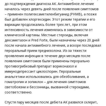
до подтверждения диагноза АК. Антиамебное лечение
началось через девять дней после появления симптомов
– применен полигексаметиленбигуанид (PHMB), а позже
был добавлен хлоргексидин. Этот режим терапии и его
вариации продолжались более трех лет, при этом
интенсивность лечения изменялась в зависимости от
клинической картины. Местные стероиды, включая
дексаметазон и Pred Forte, были назначены через 20 дней
после начала антиамебного лечения, а вскоре последовал
пероральный прием преднизолона. Из-за тяжести
проявления инфекции в течение двух месяцев после
появления симптомов были применены перорально
противогрибковый препарат вориконазол и
иммунодепрессант циклоспорин. Пероральные
анальгетики использовались для обезболивания, а
гоматропин и зопиклон – для лечения симптомов
светобоязни и бессонницы, вызванной стероидами,
соответственно.
Спустя пару месяцев после дебюта АК развился склерит,