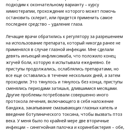
подходим к окончательному варианту – курсу
химиотерапии, прохождение которого может помочь
остановить склерит, или придется применить самое
последнее средство – удаление глаза.
Лечащие врачи обратились к регулятору за разрешением
на использование препарата, который никогда ранее не
применялся в случае глазной инфекции. Мне сделали
девять инъекций инфликсимаба, что положило конец
жгучей боли, которую я испытывала ежедневно. Ее
приступы продолжались, ослаб­лялись препаратами, но
все еще оставались в течение нескольких дней, а затем
проходили. Это тянулось и тянулось без конца, приступы
сменялись периодами затишья, длившимися месяцами.
Другие проблемы потребовали совершенно иного
протокола лечения, включающего в себя наложение
бандажа, закапывание смазывающих глазных капель и
введение ботулинического токсина, чтобы вызвать птоз
века. У меня было по крайней мере две вторичные
инфекции – синегнойная палочка и коринебактерия – обе,