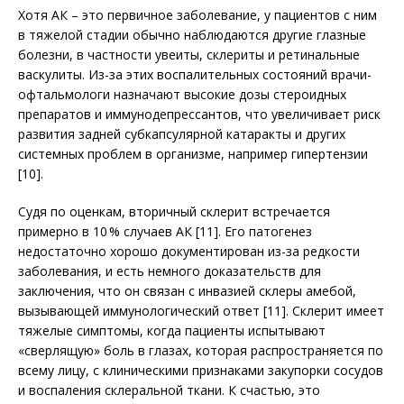
Хотя АК – это первичное заболевание, у пациентов с ним
в тяжелой стадии обычно наблюдаются другие глазные
болезни, в частности увеиты, склериты и ретинальные
васкулиты. Из-за этих воспалительных состояний врачи-
офтальмологи назначают высокие дозы стероидных
препаратов и иммунодепрессантов, что увеличивает риск
развития задней субкапсулярной катаракты и других
системных проб­лем в организме, например гипертензии
[10].
Судя по оценкам, вторичный склерит встречается
примерно в 10 % случаев АК [11]. Его патогенез
недостаточно хорошо документирован из-за редкости
заболевания, и есть немного доказательств для
заключения, что он связан с инвазией склеры амебой,
вызывающей иммунологический ответ [11]. Склерит имеет
тяжелые симптомы, когда пациенты испытывают
«сверлящую» боль в глазах, которая распространяется по
всему лицу, с клиническими признаками закупорки сосудов
и воспаления склеральной ткани. К счастью, это