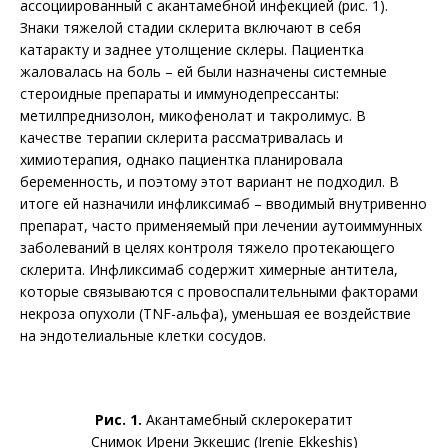
ассоциированный с акантамебной инфекцией (рис. 1).
Знаки тяжелой стадии склерита включают в себя
катаракту и заднее утолщение склеры. Пациентка
жаловалась на боль – ей были назначены системные
стероидные препараты и иммунодепрессанты:
метилпреднизолон, микофенолат и такролимус. В
качестве терапии склерита рассматривалась и
химиотерапия, однако пациентка планировала
беременность, и поэтому этот вариант не подходил. В
итоге ей назначили инфликсимаб – вводимый внутривенно
препарат, часто применяемый при лечении аутоиммунных
заболеваний в целях контроля тяжело протекающего
склерита. Инфликсимаб содержит химерные антитела,
которые связываются с провоспалительными факторами
некроза опухоли (TNF-альфа), уменьшая ее воздействие
на эндотелиальные клетки сосудов.
Рис. 1.
Акантамебный склерокератит
Снимок Ирени Эккешис (Irenie Ekkeshis)