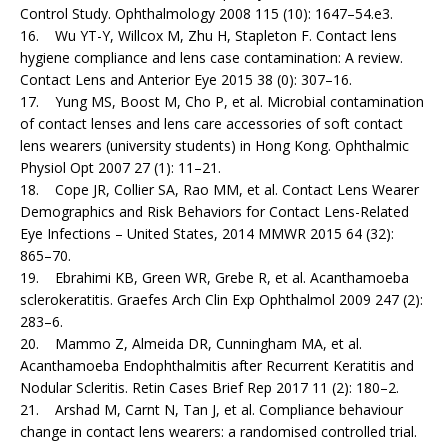
Control Study. Ophthalmology 2008 115 (10): 1647–54.e3.
16. Wu YT-Y, Willcox M, Zhu H, Stapleton F. Contact lens
hygiene compliance and lens case contamination: A review.
Contact Lens and Anterior Eye 2015 38 (0): 307–16.
17. Yung MS, Boost M, Cho P, et al. Microbial contamination
of contact lenses and lens care accessories of soft contact
lens wearers (university students) in Hong Kong. Ophthalmic
Physiol Opt 2007 27 (1): 11–21.
18. Cope JR, Collier SA, Rao MM, et al. Contact Lens Wearer
Demographics and Risk Behaviors for Contact Lens-Related
Eye Infections – United States, 2014 MMWR 2015 64 (32):
865–70.
19. Ebrahimi KB, Green WR, Grebe R, et al. Acanthamoeba
sclerokeratitis. Graefes Arch Clin Exp Ophthalmol 2009 247 (2):
283–6.
20. Mammo Z, Almeida DR, Cunningham MA, et al.
Acanthamoeba Endophthalmitis after Recurrent Keratitis and
Nodular Scleritis. Retin Cases Brief Rep 2017 11 (2): 180–2.
21. Arshad M, Carnt N, Tan J, et al. Compliance behaviour
change in contact lens wearers: a randomised controlled trial.