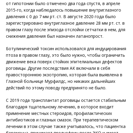
от гипотонии было отмечено два года спустя, в апреле
2015-го, когда наблюдалось повышение внутриглазного
давления с 0 до 7 мм рт. ст. В августе 2020 года было
зарегистрировано внутриглазное давление 28 мм рт. ст. в
правом глазу после эпизода отслойки сетчатки в нем, для
снижения давления был назначен латанопрост.
Ботулинический токсин использовался для индуцирования
птоза в правом глазу, это было нужно, чтобы ограничить
движение века поверх стойких эпителиальных дефектов
роговицы. Другие последствия АК включали в себя
правостороннюю экзотропию, которая была выявлена в
Глазной больнице Мурфилдс, но никаких дальнейших
действий по этому поводу предпринято не было.
С 2019 года трансплантат роговицы остается стабильным
благодаря тщательному лечению, в которое входит
применение местных стероидов, профилактических
антибиотиков и глазных смазок. При терапевтическом
лечении в этом случае также учитывалось, что пациентка
беременна, принимает преднефрин после ЭКО и имеет