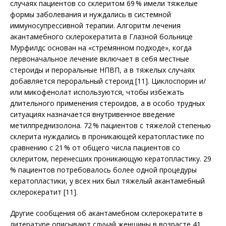
случаях пациентов со склеритом 69 % имели тяжелые
формы заболевания и нуждались в системной
иммуносупрессивной терапии. Алгоритм лечения
акантамебного склерокератита в Глазной больнице
Мурфилдс основан на «стремянном подходе», когда
первоначальное лечение включает в себя местные
стерои­ды и пероральные НПВП, а в тяжелых случаях
добавляется пероральный стероид [11]. Циклоспорин и/
или микофенолат используются, чтобы избежать
длительного применения стероидов, а в особо трудных
ситуациях назначается внутривенное введение
метилпреднизолона. 72 % пациентов с тяжелой степенью
склерита нуждались в проникающей кератопластике по
сравнению с 21 % от общего числа пациентов со
склеритом, перенесших проникающую кератопластику. 29
% пациентов потребовалось более одной процедуры
кератопластики, у всех них был тяжелый акантамебный
склерокератит [11].
Другие сообщения об акантамебном склерокератите в
литературе описывают случай женщины в возрасте 41