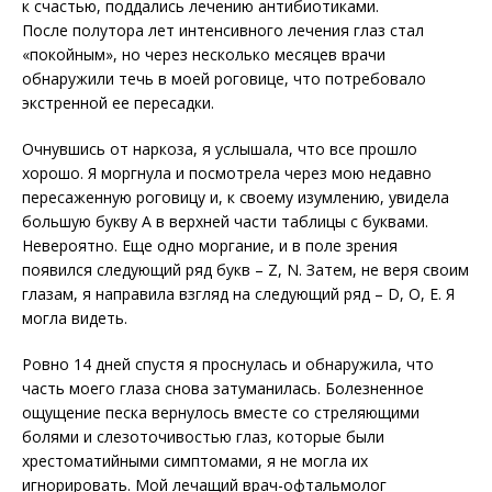
к счастью, поддались лечению антибиотиками.
После полутора лет интенсивного лечения глаз стал
«покойным», но через несколько месяцев врачи
обнаружили течь в моей роговице, что потребовало
экстренной ее пересадки.
Очнувшись от наркоза, я услышала, что все прошло
хорошо. Я моргнула и посмотрела через мою недавно
пересаженную роговицу и, к своему изумлению, увидела
большую букву А в верхней части таблицы с буквами.
Невероятно. Еще одно моргание, и в поле зрения
появился следующий ряд букв – Z, N. Затем, не веря своим
глазам, я направила взгляд на следующий ряд – D, O, E. Я
могла видеть.
Ровно 14 дней спустя я проснулась и обнаружила, что
часть моего глаза снова затуманилась. Болезненное
ощущение песка вернулось вместе со стреляющими
болями и слезоточивостью глаз, которые были
хрестоматийными симптомами, я не могла их
игнорировать. Мой лечащий врач-офтальмолог