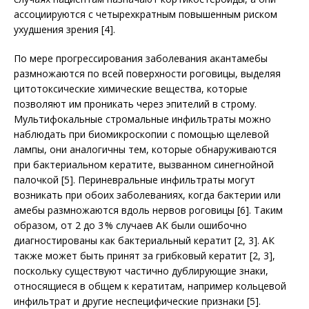
ассоци­ируются с четырехкратным повышенным риском
ухудшения зрения [4].
По мере прогрессирования заболевания акантамебы
размножаются по всей поверхности роговицы, выделяя
цитотоксические химические вещества, которые
позволяют им проникать через эпителий в строму.
Мультифокальные стромальные инфильтраты можно
наблюдать при биомикроскопии с помощью щелевой
лампы, они аналогичны тем, которые обнаруживаются
при бактериальном кератите, вызванном синегнойной
палочкой [5]. Периневральные инфильтраты могут
возникать при обоих заболеваниях, когда бактерии или
амебы размножаются вдоль нервов роговицы [6]. Таким
образом, от 2 до 3 % случаев АК были ошибочно
диагностированы как бактериальный кератит [2, 3]. АК
также может быть принят за грибковый кератит [2, 3],
поскольку существуют частично дублирующие знаки,
относящиеся в общем к кератитам, например кольцевой
инфильтрат и другие неспецифические признаки [5].