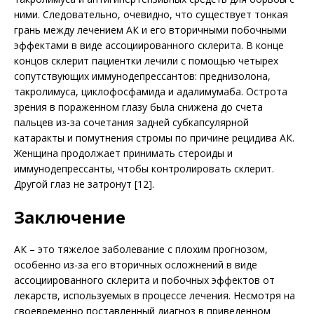
ними. Следовательно, очевидно, что существует тонкая
грань между лечением АК и его вторичными побочными
эффектами в виде ассоциированного склерита. В конце
концов склерит пациентки лечили с помощью четырех
сопутствующих иммунодепрессантов: преднизолона,
такролимуса, циклофосфамида и адалимумаба. Острота
зрения в пораженном глазу была снижена до счета
пальцев из-за сочетания задней субкапсулярной
катаракты и помутнения стромы по причине рецидива АК.
Женщина продолжает принимать стероиды и
иммунодепрессанты, чтобы контролировать склерит.
Другой глаз не затронут [12].
Заключение
АК – это тяжелое заболевание с плохим прогнозом,
особенно из-за его вторичных осложнений в виде
ассоциированного склерита и побочных эффектов от
лекарств, используемых в процессе лечения. Несмотря на
свое­временно поставленный диагноз в приведенном