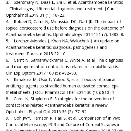
3. Szentmary N, Daas L, Shi L, et al. Acanthamoeba keratitis
– Clinical signs, differential diagnosis and treatment. J Curr
Ophthalmol 2019 31 (1): 16–23.
4. Robaei D, Carnt N, Minassian DC, Dart JK. The impact of
topical corticosteroid use before diagnosis on the outcome of
Acanthamoeba keratitis. Ophthalmology 2014 121 (7): 1383–8.
5. Lorenzo-Morales J, Khan NA, Walochnik J. An update on
Acanthamoeba keratitis: diagnosis, pathogenesis and
treatment. Parasite 2015 22: 10.
6. Carnt N, Samarawickrama C, White A, et al. The diagnosis
and management of contact lens-related microbial keratitis.
Clin Exp Optom 2017 100 (5): 482–93.
7. Kimakura M, Usui T, Yokoo S, et al. Toxicity of topical
antifungal agents to stratified human cultivated corneal epi­
thelial sheets. J Ocul Pharmacol Ther 2014 30 (10): 810–4.
8. Carnt N, Stapleton F. Strategies for the prevention of
contact lens-related Acanthamoeba keratitis: a review.
Ophthalmic Physiol Opt 2016 36 (2): 77–92.
9. Goh JWY, Harrison R, Hau S, et al. Comparison of In Vivo
Confocal Microscopy, PCR and Culture of Corneal Scrapes in
the Diagnosis of Acanthamoeba Keratitis. Cornea 2018 37 (4):