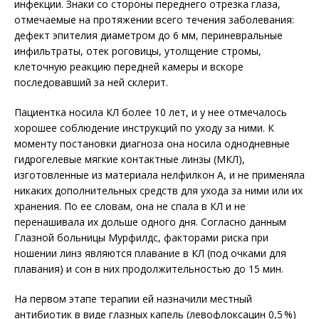
инфекции. Знаки со стороны переднего отрезка глаза,
отмечаемые на протяжении всего течения заболевания:
дефект эпителия диаметром до 6 мм, периневральные
инфильтраты, отек роговицы, утолщение стро­мы,
клеточную реакцию передней камеры и вскоре
последовавший за ней склерит.
Пациентка носила КЛ более 10 лет, и у нее отмечалось
хорошее соблюдение инструкций по уходу за ними. К
моменту постановки диагноза она носила однодневные
гидрогелевые мягкие контактные линзы (МКЛ),
изготовленные из материала нелфилкон А, и не применяла
никаких дополнительных средств для ухода за ними или их
хранения. По ее словам, она не спала в КЛ и не
перенашивала их дольше одного дня. Согласно данным
Глазной больницы Мурфилдс, факторами риска при
ношении линз являются плавание в КЛ (под очками для
плавания) и сон в них продолжительностью до 15 мин.
На первом этапе терапии ей назначили местный
антибиотик в виде глазных капель (левофлоксацин 0,5 %)