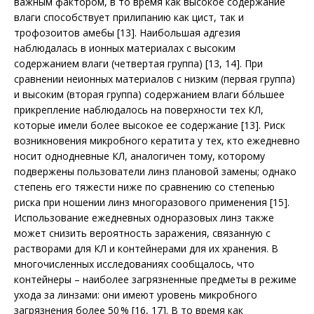
важным фактором, в то время как высокое содержание
влаги способствует прилипанию как цист, так и
трофозоитов амебы [13]. Наи­большая адгезия
наблюдалась в ионных материалах с высоким
содержанием влаги (четвертая группа) [13, 14]. При
сравнении неионных материалов с низким (первая группа)
и высоким (вторая группа) содержанием влаги бóльшее
прикрепление наблюдалось на поверхности тех КЛ,
которые имели более высокое ее содержание [13]. Риск
возникновения микробного кератита у тех, кто ежедневно
носит однодневные КЛ, аналогичен тому, которому
подвержены пользователи линз плановой замены; однако
степень его тяжести ниже по сравнению со степенью
риска при ношении линз многоразового применения [15].
Использование ежедневных одноразовых линз также
может снизить вероятность заражения, связанную с
растворами для КЛ и контейнерами для их хранения. В
многочисленных исследованиях сообщалось, что
контейнеры – наиболее загрязненные предметы в режиме
ухода за линзами: они имеют уровень микробного
загрязнения более 50 % [16, 17]. В то время как