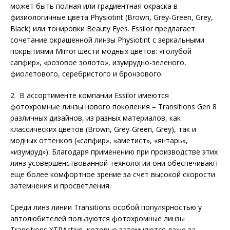
может быть полная или градиентная окраска в
физиологичные цвета Physiotint (Brown, Grey-Green, Grey,
Black) или тонировки Beauty Eyes. Essilor предлагает
сочетание окрашенной линзы Physiotint с зеркальными
покрытиями Mirror шести модных цветов: «голубой
сапфир», «розовое золото», изумрудно-зеленого,
фиолетового, серебристого и бронзового.
2. В ассортименте компании Essilor имеются
фотохромные линзы нового поколения – Transitions Gen 8
различных дизайнов, из разных материалов, как
классических цветов (Brown, Grey-Green, Grey), так и
модных оттенков («сапфир», «аметист», «янтарь»,
«изумруд»). Благодаря применению при производстве этих
линз усовершенствованной технологии они обеспечивают
еще более комфортное зрение за счет высокой скорости
затемнения и просветления.
Среди линз линии Transitions особой популярностью у
автолюбителей пользуются фотохромные линзы
Transitions XTRActive, которые затемняются даже за