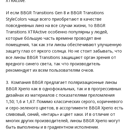
XTRActive.
И если BBGR Transitions Gen 8 и BBGR Transitions
StyleColors чаще всего приобретают в качестве
повседневных линз на все случаи жизни, то BBGR
Transitions XTRActive особенно популярны у людей,
которые бóльшую часть времени проводят вне
помещения, так как эти линзы обеспечивают улучшенную
защиту глаз от яркого солнца. Но не стоит забывать, что
все линзы BBGR Transitions защищают орган зрения от
вредного синего света, так что производитель
рекомендует их всем пользователям очков.
3. Компания BBGR предлагает поляризационные линзы
BBGR Xperio как в однофокальных, так и в прогрессивных
дизайнах из материалов с показателями преломления
1,50; 1,6 и 1,67. Помимо классических серого, коричневого
и серо-зеленого цветов, в ассортименте BBGR Xperio есть
сливовый, синий, «янтарь» и цвет хаки. И в отличие от
многих других производителей, линзы BBGR Xperio могут
быть выполнены и в градиентном исполнении.