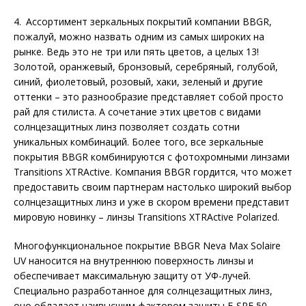
4. Ассортимент зеркальных покрытий компании BBGR,
пожалуй, можно назвать одним из самых широких на
рынке. Ведь это не три или пять цветов, а целых 13!
Золотой, оранжевый, бронзовый, серебряный, голубой,
синий, фиолетовый, розовый, хаки, зеленый и другие
оттенки – это разнообразие представляет собой просто
рай для стилиста. А сочетание этих цветов с видами
солнцезащитных линз позволяет создать сотни
уникальных комбинаций. Более того, все зеркальные
покрытия BBGR комбинируются с фотохромными линзами
Transitions XTRActive. Компания BBGR гордится, что может
предоставить своим партнерам настолько широкий выбор
солнцезащитных линз и уже в скором времени представит
мировую новинку – линзы Transitions XTRActive Polarized.
Многофункциональное покрытие BBGR Neva Max Solaire
UV наносится на внутреннюю поверхность линзы и
обеспечивает максимальную защиту от УФ-лучей.
Специально разработанное для солнцезащитных линз,
оно обладает наивысшим фактором защиты E-SPF 50.