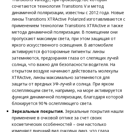
сочетаются технология Transitions V и метод
динамичной поляризации, известны с 2012 года. Новые
линзы Transitions XTRActive Polarized изготавливаются с
применением технологии Transitions XTRActive и также
метода динамичной поляризации. В помещении они
пропускают максимум света, при этом защищая от
яркого искусственного освещения. В автомобиле
активируются фотохромные пигменты: линзы
затемняются, предохра­няя глаза от слепящих лучей
солнца, что важно для безопасности водителя. На
открытом воздухе начинают действовать молекулы
XTRActive, линзы максимально затемняются для
защиты от вредных УФ-лучей и солнца. При ярком
ослепляющем свете, например, на море активируется
функция динамичной поляризации, благодаря которой
блокируется 90 % ослепляющего света.
Зеркальные покрытия.
Зеркальные покрытия нашли
применение в очковой оптике за счет своих
косметических особенностей – они настолько
изменяют внешний вид очковых линз, что глаза