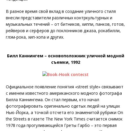
В разное время свой вклад в создание уличного стиля
внесли представители различных контркультурных и
музыкальных течений – от битников, хиппи, панков, готов,
рейверов и серферов до поклонников джаза, рокабилли,
глэм-рока, хип-хопа и других.
Билл Каннингем – основоположник уличной модной
съемки, 1992
Официальное появление понятия «street style» связывают
с именем известного американского модного фотографа
Билла Каннингема. Он стал первым, кто начал
фотографировать оригинально одетых людей на улицах
Нью-Йорка, а точкой отсчета его знаменитой рубрики On
the Streets в газете The New York Times считается снимок
1978 года прогуливающейся Греты Гарбо – это первая