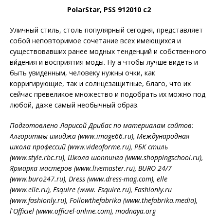
PolarStar, PSS 912010 c2
Уличный стиль, столь популяр­ный сегодня, представляет
собой неповторимое сочетание всех имеющихся и
существо­вавших ранее модных тен­денций и собственного
ви́дения и восприятия моды. Ну а чтобы лучше видеть и
быть увиденным, человеку нужны очки, как
корригирующие, так и солнцезащитные, благо, что их
сейчас превеликое множество и подобрать их можно под
любой, даже самый необычный образ.
Подготовлено Ларисой Дрибас по материалам сайтов:
Алгоритмы имиджа (www.image66.ru), Международная
школа профессий (www.videoforme.ru), РБК стиль
(www.style.rbc.ru), Школа шоппинга (www.shoppingschool.ru),
Ярмарка мастеров (www.livemaster.ru), BURO 24/7
(www.buro247.ru), Dress (www.dress-mag.com), elle
(www.elle.ru), Esquire (www. Esquire.ru), Fashionly.ru
(www.fashionly.ru), Followthefabrika (www.thefabrika.media),
l'Officiel (www.officiel-online.com), modnaya.org