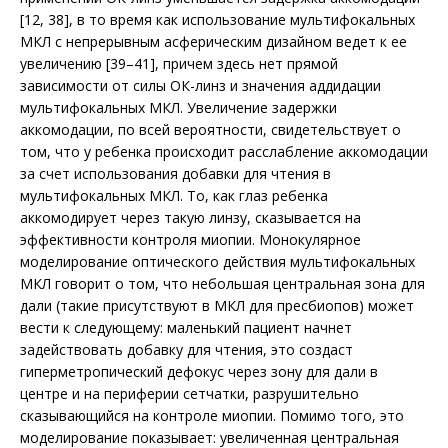
[12, 38], в то время как использование мультифокальных
МКЛ с непрерывным асферическим дизайном ведет к ее
увеличению [39–41], причем здесь нет прямой
зависимости от силы ОК-линз и значения аддидации
мультифокальных МКЛ. Увеличение задержки
аккомодации, по всей вероятности, свидетельствует о
том, что у ребенка происходит расслаб­ление аккомодации
за счет использования добавки для чтения в
мультифокальных МКЛ. То, как глаз ребенка
аккомодирует через такую линзу, сказывается на
эффективности контроля миопии. Монокулярное
моделирование оптического действия мультифокальных
МКЛ говорит о том, что небольшая центральная зона для
дали (такие присутствуют в МКЛ для пресбиопов) может
вести к следующему: маленький пациент начнет
задействовать добавку для чтения, это создаст
гиперметропический дефокус через зону для дали в
центре и на периферии сетчатки, разрушительно
сказывающийся на контроле миопии. Помимо того, это
моделирование показывает: увеличенная центральная