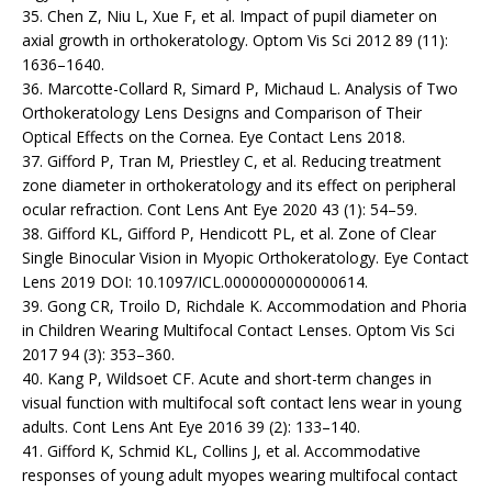
35. Chen Z, Niu L, Xue F, et al. Impact of pupil diameter on
axial growth in orthokeratology. Optom Vis Sci 2012 89 (11):
1636–1640.
36. Marcotte-Collard R, Simard P, Michaud L. Analysis of Two
Orthokeratology Lens Designs and Comparison of Their
Optical Effects on the Cornea. Eye Contact Lens 2018.
37. Gifford P, Tran M, Priestley C, et al. Reducing treatment
zone diameter in orthokeratology and its effect on peripheral
ocular refraction. Cont Lens Ant Eye 2020 43 (1): 54–59.
38. Gifford KL, Gifford P, Hendicott PL, et al. Zone of Clear
Single Binocular Vision in Myopic Orthokeratology. Eye Contact
Lens 2019 DOI: 10.1097/ICL.0000000000000614.
39. Gong CR, Troilo D, Richdale K. Accommodation and Phoria
in Children Wearing Multifocal Contact Lenses. Optom Vis Sci
2017 94 (3): 353–360.
40. Kang P, Wildsoet CF. Acute and short-term changes in
visual function with multifocal soft contact lens wear in young
adults. Cont Lens Ant Eye 2016 39 (2): 133–140.
41. Gifford K, Schmid KL, Collins J, et al. Accommodative
responses of young adult myopes wearing multifocal contact