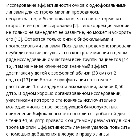
Исследование эффективности очков с однофокальными
линзами для контроля мио­пии проводилось
неоднократно, и было показано, что они не тормозят
скорость ее прогрессирования [2]. Гипокоррекция миопии
не только не замедляет ее развитие, но может и ускорить
его [13]. Остаются только очки с бифокальными и
прогрессивными линзами. Последние продемонстрировали
неубедительные результаты в контроле миопии в целом
ряде исследований с участием всей группы пациентов [14–
16], тем не менее клинически значимый эффект
достигался у детей с эзофорией вблизи (33 см) от 2
прдптр [17] или больше при фиксации на этом же
расстоянии [15] и задержкой аккомодации, равной 0,50
дптр. В одном хорошо организованном исследовании,
участниками которого становились исключительно
молодые миопы с прогрессирующей близорукостью,
применение бифокальных очковых линз с добавкой для
чтения +1,50 дптр привело к ощутимому результату в кон­­
троле миопии. Эффективность лечения удалось повысить
с помощью добавления в левую и правую линзы