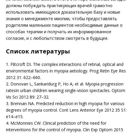
должны побуждать практикующих врачей грамотно
использовать имеющуюся доказательную базу и новые
знания о менеджменте миопии, чтобы предоставлять
родителям маленьких пациентов необходимые данные о
способах терапии и получать их информированное
согласие, и с любопытством смотреть в будущее.
Список литературы
1. Flitcroft DI. The complex interactions of retinal, optical and
environmental factors in myopia aetiology. Prog Retin Eye Res
2012 31: 622–660.
2. Donovan L, Sankaridurg P, Ho A, et al. Myopia progression
ratesin urban children wearing single-vision spectacles. Optom
Vis Sci 2012 89: 27–32.
3. Brennan NA. Predicted reduction in high myopia for various
degrees of myopia control. Cont Lens Anterior Eye 2012 35 S1:
e14–e15.
4. McMonnies CW. Clinical prediction of the need for
interventions for the control of myopia. Clin Exp Optom 2015