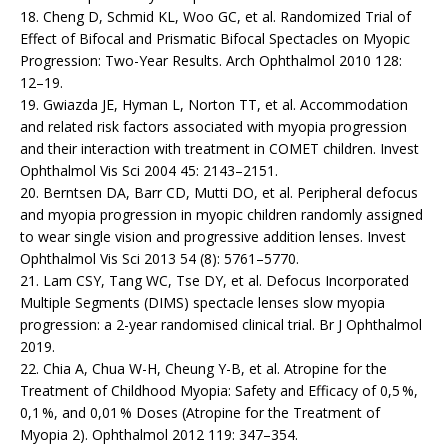
18. Cheng D, Schmid KL, Woo GC, et al. Randomized Trial of
Effect of Bifocal and Prismatic Bifocal Spectacles on Myopic
Progression: Two-Year Results. Arch Ophthalmol 2010 128:
12–19.
19. Gwiazda JE, Hyman L, Norton TT, et al. Accommodation
and related risk factors associated with myopia progression
and their interaction with treatment in COMET children. Invest
Ophthalmol Vis Sci 2004 45: 2143–2151.
20. Berntsen DA, Barr CD, Mutti DO, et al. Peripheral defocus
and myopia progression in myopic children randomly assigned
to wear single vision and progressive addition lenses. Invest
Ophthalmol Vis Sci 2013 54 (8): 5761–5770.
21. Lam CSY, Tang WC, Tse DY, et al. Defocus Incorpora­ted
Multiple Segments (DIMS) spectacle lenses slow myopia
progression: a 2-year randomised clinical trial. Br J Ophthalmol
2019.
22. Chia A, Chua W-H, Cheung Y-B, et al. Atropine for the
Treatment of Childhood Myopia: Safety and Efficacy of 0,5 %,
0,1 %, and 0,01 % Doses (Atropine for the Treatment of
Myopia 2). Ophthalmol 2012 119: 347–354.