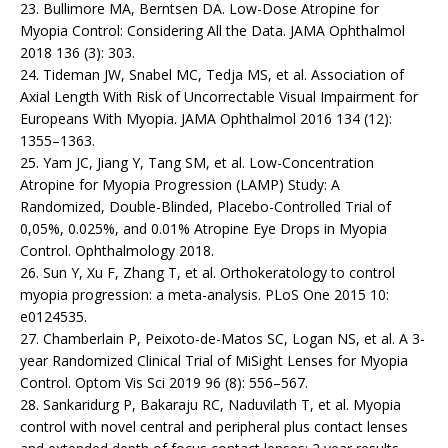
23. Bullimore MA, Berntsen DA. Low-Dose Atropine for
Myopia Control: Considering All the Data. JAMA Ophthalmol
2018 136 (3): 303.
24. Tideman JW, Snabel MC, Tedja MS, et al. Association of
Axial Length With Risk of Uncorrectable Visual Impairment for
Europeans With Myopia. JAMA Ophthalmol 2016 134 (12):
1355–1363.
25. Yam JC, Jiang Y, Tang SM, et al. Low-Concentration
Atropine for Myopia Progression (LAMP) Study: A
Randomized, Double-Blinded, Placebo-Controlled Trial of
0,05%, 0.025%, and 0.01% Atropine Eye Drops in Myopia
Control. Ophthalmology 2018.
26. Sun Y, Xu F, Zhang T, et al. Orthokeratology to control
myopia progression: a meta-analysis. PLoS One 2015 10:
e0124535.
27. Chamberlain P, Peixoto-de-Matos SC, Logan NS, et al. A 3-
year Randomized Clinical Trial of MiSight Lenses for Myopia
Control. Optom Vis Sci 2019 96 (8): 556–567.
28. Sankaridurg P, Bakaraju RC, Naduvilath T, et al. Myopia
control with novel central and peripheral plus contact lenses