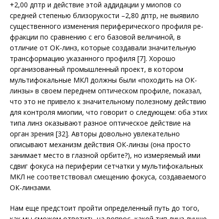
+2,00 дптр и действие этой аддидации у миопов со
средней степенью близорукости –2,80 дптр, не выявило
существенного изменения периферического профиля ре­
фракции по сравнению с его базовой величиной, в
отличие от ОК-линз, которые создавали значительную
трансформацию указанного профиля [7]. Хорошо
организованный промышленный проект, в котором
мультифокальные МКЛ должны были «походить на ОК-
линзы» в своем переднем оптическом профиле, показал,
что это не привело к значительному полезному действию
для контроля миопии, что говорит о следующем: оба этих
типа линз оказывают разное оптическое действие на
орган зрения [32]. Авторы довольно увлекательно
описывают механизм действия ОК-линзы (она просто
занимает место в глазной орбите?), но измеряемый ими
сдвиг фокуса на периферии сетчатки у мультифокальных
МКЛ не соответствовал смещению фокуса, создаваемого
ОК-линзами.
Нам еще предстоит пройти определенный путь до того,
как мы сможем ответить на вопрос, какой тип линз лучше