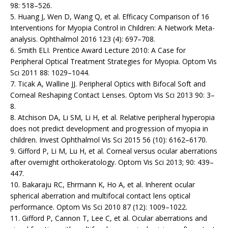
98: 518–526.
5. Huang J, Wen D, Wang Q, et al. Efficacy Comparison of 16
Interventions for Myopia Control in Children: A Network Meta-
analysis. Ophthalmol 2016 123 (4): 697–708.
6. Smith ELI. Prentice Award Lecture 2010: A Case for
Peripheral Optical Treatment Strategies for Myopia. Optom Vis
Sci 2011 88: 1029–1044.
7. Ticak A, Walline JJ. Peripheral Optics with Bifocal Soft and
Corneal Reshaping Contact Lenses. Optom Vis Sci 2013 90: 3–
8.
8. Atchison DA, Li SM, Li H, et al. Relative peripheral hyperopia
does not predict development and progression of myopia in
children. Invest Ophthalmol Vis Sci 2015 56 (10): 6162–6170.
9. Gifford P, Li M, Lu H, et al. Corneal versus ocular aber­rations
after overnight orthokeratology. Optom Vis Sci 2013; 90: 439–
447.
10. Bakaraju RC, Ehrmann K, Ho A, et al. Inherent ocular
spherical aberration and multifocal contact lens optical
performance. Optom Vis Sci 2010 87 (12): 1009–1022.
11. Gifford P, Cannon T, Lee C, et al. Ocular aberrations and