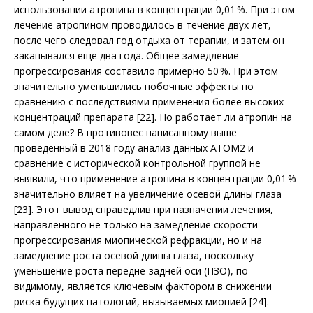
использовании атропина в концентрации 0,01 %. При этом
лечение атропином проводилось в течение двух лет,
после чего следовал год отдыха от терапии, и затем он
закапывался еще два года. Общее замедление
прогрессирования составило примерно 50 %. При этом
значительно уменьшились побочные эффекты по
сравнению с последствиями применения более высоких
концентраций препарата [22]. Но работает ли атропин на
самом деле? В противовес написанному выше
проведенный в 2018 году анализ данных ATOM2 и
сравнение с исторической контрольной группой не
выявили, что применение атропина в концентрации 0,01 %
значительно влияет на увеличение осевой длины глаза
[23]. Этот вывод справедлив при назначении лечения,
направленного не только на замедление скорости
прогрессирования миопической рефракции, но и на
замедление роста осевой длины глаза, поскольку
уменьшение роста передне-задней оси (ПЗО), по-
видимому, является ключевым фактором в снижении
риска будущих патологий, вызываемых миопией [24].