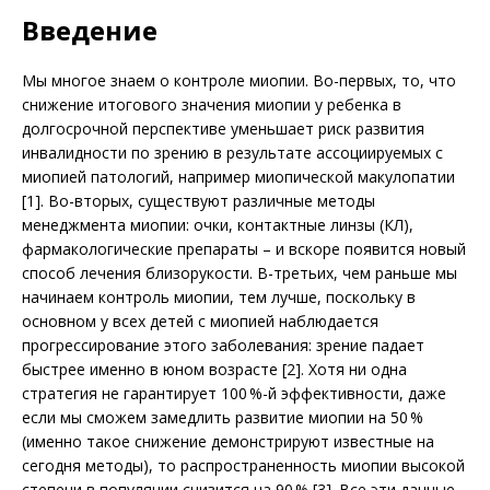
Введение
Мы многое знаем о контроле мио­пии. Во-первых, то, что
снижение итогового значения миопии у ребенка в
долгосрочной перспективе уменьшает риск развития
инвалидности по зрению в результате ассоциируемых с
миопией патологий, например миопической макулопатии
[1]. Во-вторых, существуют различные методы
менеджмента мио­пии: очки, контактные линзы (КЛ),
фармакологические препараты – и вскоре появится новый
способ лечения близорукости. В-третьих, чем раньше мы
начинаем конт­роль миопии, тем лучше, поскольку в
основном у всех детей с миопией наблюдается
прогрессирование этого заболевания: зрение падает
быстрее именно в юном возрасте [2]. Хотя ни одна
стратегия не гарантирует 100 %-й эффективности, даже
если мы сможем замедлить развитие миопии на 50 %
(именно такое снижение демонстрируют известные на
сегодня методы), то распространенность мио­пии высокой
степени в популяции снизится на 90 % [3]. Все эти данные