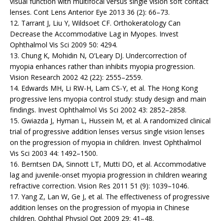
visual function with multifocal versus single vision soft contact
lenses. Cont Lens Anterior Eye 2013 36 (2): 66–73.
12. Tarrant J, Liu Y, Wildsoet CF. Orthokeratology Can
Decrease the Accommodative Lag in Myopes. Invest
Ophthalmol Vis Sci 2009 50: 4294.
13. Chung K, Mohidin N, O’Leary DJ. Undercorrection of
myopia enhances rather than inhibits myopia progression.
Vision Research 2002 42 (22): 2555–2559.
14. Edwards MH, Li RW-H, Lam CS-Y, et al. The Hong Kong
progressive lens myopia control study: study design and main
findings. Invest Ophthalmol Vis Sci 2002 43: 2852–2858.
15. Gwiazda J, Hyman L, Hussein M, et al. A randomized clinical
trial of progressive addition lenses versus single vision lenses
on the progression of myopia in children. Invest Ophthalmol
Vis Sci 2003 44: 1492–1500.
16. Berntsen DA, Sinnott LT, Mutti DO, et al. Accommodative
lag and juvenile-onset myopia progression in children wearing
refractive correction. Vision Res 2011 51 (9): 1039–1046.
17. Yang Z, Lan W, Ge J, et al. The effectiveness of progressive
addition lenses on the progression of myopia in Chinese
children. Ophthal Physiol Opt 2009 29: 41–48.