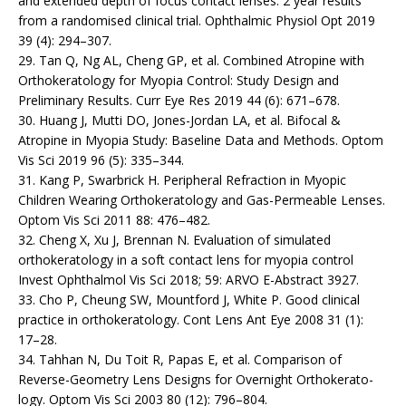
and extended depth of focus contact lenses: 2 year results
from a randomised clinical trial. Ophthalmic Phy­siol Opt 2019
39 (4): 294–307.
29. Tan Q, Ng AL, Cheng GP, et al. Combined Atropine with
Orthokeratology for Myopia Control: Study Design and
Preliminary Results. Curr Eye Res 2019 44 (6): 671–678.
30. Huang J, Mutti DO, Jones-Jordan LA, et al. Bifocal &
Atropine in Myopia Study: Baseline Data and Methods. Optom
Vis Sci 2019 96 (5): 335–344.
31. Kang P, Swarbrick H. Peripheral Refraction in Myo­pic
Children Wearing Orthokeratology and Gas-Permeable Lenses.
Optom Vis Sci 2011 88: 476–482.
32. Cheng X, Xu J, Brennan N. Evaluation of simulated
orthokeratology in a soft contact lens for myopia control
Invest Ophthalmol Vis Sci 2018; 59: ARVO E-Abstract 3927.
33. Cho P, Cheung SW, Mountford J, White P. Good clinical
practice in orthokeratology. Cont Lens Ant Eye 2008 31 (1):
17–28.
34. Tahhan N, Du Toit R, Papas E, et al. Comparison of
Reverse-Geometry Lens Designs for Overnight Orthokerato­
logy. Optom Vis Sci 2003 80 (12): 796–804.