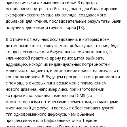
призматического компонента силой 3 прдптр с
основанием внутрь, это было сделано для балансировки
экзофорического смещения взгляда, создаваемого
добавкой для чтения, последовательные результаты были
получены для каж­дой группы фории [18].
В отличие от научных исследований, в которых всем
детям выписывают одну и ту же добавку для чтения, будь
то прогрессивные или бифокальные очковые линзы, в
клинической практике врачу приходится выбирать
аддидацию, исходя из индивидуальных потребностей
маленького пациента, и ее значение влияет на результат
контроля миопии. В будущем прогресс в контроле мио­пии
с помощью очковых линз возможен с применением
нового дизайна, например линз, при изготовлении
которых использована технология DIMS (со
множественными оптическими элементами, создающими
миопический дефокус) и которые обеспечивают другой
тип одновременного дефокуса, чем обычные
прогрессивные или бифокальные очки. Первое
исследование таких линз в Гонконге, проводимое в