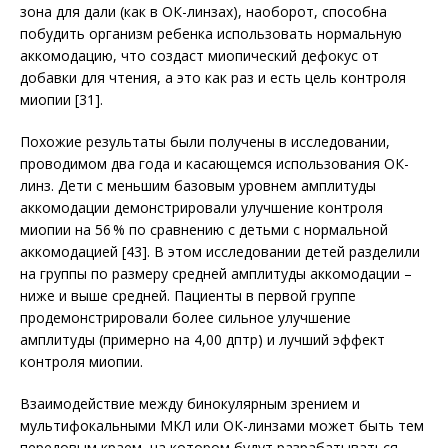
зона для дали (как в ОК-линзах), наоборот, способна
побудить организм ребенка использовать нормальную
аккомодацию, что создаст миопический дефокус от
добавки для чтения, а это как раз и есть цель контроля
миопии [31].
Похожие результаты были получены в исследовании,
проводимом два года и касающемся использования ОК-
линз. Дети с меньшим базовым уровнем амплитуды
аккомодации демонстрировали улучшение контро­ля
миопии на 56 % по сравнению с детьми с нормальной
аккомодацией [43]. В этом исследовании детей разделили
на группы по размеру средней амплитуды аккомодации –
ниже и выше средней. Пациенты в первой группе
продемонстрировали более сильное улучшение
амплитуды (примерно на 4,00 дптр) и лучший эффект
контроля миопии.
Взаимодействие между бинокулярным зрением и
мультифокальными МКЛ или ОК-линзами может быть тем
передовым краем, на котором будут разрабатываться