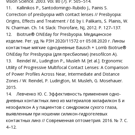
Vision Science. 2003. Vol. 80 (7). P. 505–514.
11. Kallinikos P., Santodomingo-Rubido J., Painis S.
Correction of presbyopia with contact lenses // Presbyopia:
Origins, Effects and Treatment / Ed. by I. Palikaris, S. Plainis, W.
N. Charman. Ch. 14. Slack: Thorofare, NJ, 2012. P. 127–137.
12. Biotrue® ONEday for Presbyopia. Медицинское
изделие. Рег. уд. № РЗН 2020/11572 от 05.08.2020 г. Линзы
контактные мягкие однодневные Bausch + Lomb Biotrue®
ONEday for Presbyopia (для пресбиопии) (nesofilcon А).
13. Reindel W., Ludington P., Musleh M. [et al.]. Ergonomic
Utility of Progressive Multifocal Contact Lenses: A Comparison
of Power Profiles Across Near, Intermediate and Distance
Zones / W. Reindel, P. Ludington, M. Musleh, G. Mosehauer.
2015.
14. Левченко Ю. С. Эффективность применения одно­
дневных контактных линз из материалов хилафилкон Б и
незофилкон А у пациентов с синдромом сухого глаза,
выявленным при ношении силикон-гидрогелевых
контактных линз // Современная оптометрия. 2016. № 7. C.
4–12.