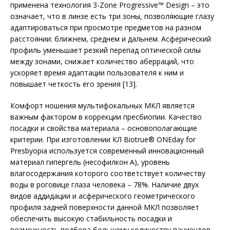
применена технология 3-Zone Progressive™ Design – это
означает, что в линзе есть три зоны, позволяющие глазу
адаптироваться при просмотре предметов на разном
расстоянии: ближнем, среднем и дальнем. Асферический
профиль уменьшает резкий перепад оптической силы
между зонами, снижает количество аберраций, что
ускоряет время адаптации пользователя к ним и
повышает четкость его зрения [13].
Комфорт ношения мультифокальных МКЛ является
важным фактором в коррекции пресбиопии. Качество
посадки и свойства материала – основополагающие
критерии. При изготовлении КЛ Biotrue® ONEday for
Presbyopia используется современный инновационный
материал гипергель (несофилкон А), уровень
влагосодержания которого соответствует количеству
воды в роговице глаза человека – 78%. Наличие двух
видов аддидации и асферического геометрического
профиля задней поверхности данной МКЛ позволяет
обеспечить высокую стабильность посадки и
возможность подбора большему количеству пациентов