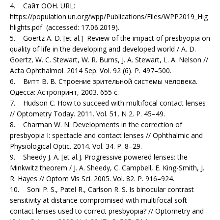
4. Сайт ООН. URL:
https://population.un.org/wpp/Publications/Files/WPP2019_Hig
hlights.pdf (accessed: 17.06.2019).
5. Goertz A. D. [et al.] Review of the impact of presbyopia on
quality of life in the developing and developed world / A. D.
Goertz, W. C. Stewart, W. R. Burns, J. A. Stewart, L. A. Nelson //
Acta Ophthalmol. 2014 Sep. Vol. 92 (6). P. 497–500.
6. Витт В. В. Строение зрительной системы человека.
Одесса: Астропринт, 2003. 655 с.
7. Hudson C. How to succeed with multifocal contact lenses
// Optometry Today. 2011. Vol. 51, N 2. P. 45–49.
8. Charman W. N. Developments in the correction of
presbyopia I: spectacle and contact lenses // Ophthalmic and
Physiological Optic. 2014. Vol. 34. P. 8–29.
9. Sheedy J. A. [et al.]. Progressive powered lenses: the
Minkwitz theorem / J. A. Sheedy, C. Campbell, E. King-Smith, J.
R. Hayes // Optom Vis Sci. 2005. Vol. 82. P. 916–924.
10. Soni P. S., Patel R., Carlson R. S. Is binocular contrast
sensitivity at distance compromised with multifocal soft
contact lenses used to correct presbyopia? // Optometry and