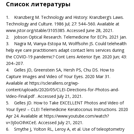
Список литературы
1. Kranzberg M. Technology and History: Kranzberg’s Laws.
Technology and Culture. 1986 Jul; 27: 544–560. Available at
www.jstor.org/stable/3105385. Accessed June 28, 2021.
2. Jobson Optical Research. Telemedicine for ECPs. 2021 Jan.
3. Nagra M, Vianya-Estopa M, Wolffsohn JS. Could telehealth
help eye care practitioners adapt contact lens services during
the COVID-19 pandemic? Cont Lens Anterior Eye. 2020 Jun; 43:
204–207.
4. Gelles JD, Greenstein SA, Hersh PS, Chu DS. How to
Capture Images and Video of Your Eyes. 2020 Mar 31.
Available at https://sclerallens.org/wp-
content/uploads/2020/05/CLEI-Directions-for-Photos-and-
Video-Final.pdf . Accessed July 21, 2021.
5. Gelles JD. How to Take EXCELLENT Photos and Video of
Your Eyes! – CLEI Telemedicine Keratoconus Instructions. 2020
Apr 24. Available at https://www.youtube.com/watch?
v=3j0oOIhKCeE. Accessed July 21, 2021.
6. Smythe J, Yolton RL, Leroy A, et al. Use of teleoptometry