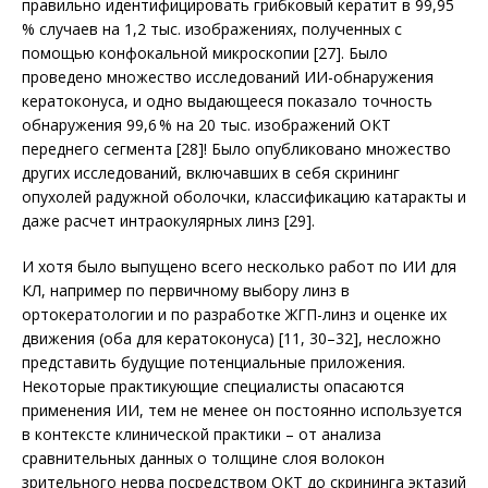
правильно идентифицировать грибковый кератит в 99,95
% случаев на 1,2 тыс. изображениях, полученных с
помощью конфокальной микроскопии [27]. Было
проведено множество исследований ИИ-обнаружения
кератоконуса, и одно выдающееся показало точность
обнаружения 99,6 % на 20 тыс. изображений ОКТ
переднего сегмента [28]! Было опуб­ликовано множество
других исследований, включавших в себя скрининг
опухолей радужной оболочки, классификацию катаракты и
даже расчет интраокулярных линз [29].
И хотя было выпущено всего несколько работ по ИИ для
КЛ, например по первичному выбору линз в
ортокератологии и по разработке ЖГП-линз и оценке их
движения (оба для кератоконуса) [11, 30–32], несложно
представить будущие потенциальные приложения.
Некоторые практикующие специа­листы опасаются
применения ИИ, тем не менее он постоянно используется
в контексте клинической практики – от анализа
сравнительных данных о толщине слоя волокон
зрительного нерва посредством ОКТ до скрининга эктазий