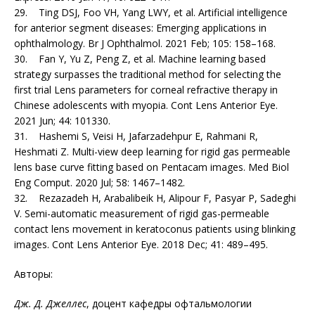
29. Ting DSJ, Foo VH, Yang LWY, et al. Artificial intelligence
for anterior segment diseases: Emerging applications in
ophthalmology. Br J Ophthalmol. 2021 Feb; 105: 158–168.
30. Fan Y, Yu Z, Peng Z, et al. Machine learning based
strategy surpasses the traditional method for selecting the
first trial Lens parameters for corneal refractive therapy in
Chinese adolescents with myopia. Cont Lens Anterior Eye.
2021 Jun; 44: 101330.
31. Hashemi S, Veisi H, Jafarzadehpur E, Rahmani R,
Heshmati Z. Multi-view deep learning for rigid gas permeable
lens base curve fitting based on Pentacam images. Med Biol
Eng Comput. 2020 Jul; 58: 1467–1482.
32. Rezazadeh H, Arabalibeik H, Alipour F, Pasyar P, Sadeghi
V. Semi-automatic measurement of rigid gas-permeable
contact lens movement in keratoconus patients using blinking
images. Cont Lens Anterior Eye. 2018 Dec; 41: 489–495.
Авторы:
Дж. Д. Джеллес
, доцент кафедры офтальмологии