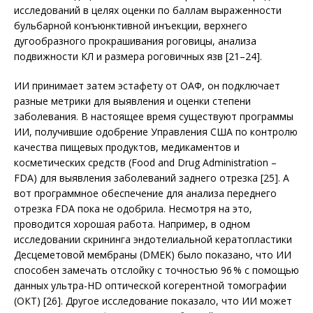
исследований в целях оценки по баллам выраженности
бульбарной конъюнктивной инъекции, верхнего
дугообразного прокрашивания роговицы, анализа
подвижности КЛ и размера роговичных язв [21–24].
ИИ принимает затем эстафету от ОАФ, он подключает
разные метрики для выявления и оценки степени
заболевания. В настоящее время существуют программы
ИИ, получившие одобрение Управления США по контролю
качества пищевых продуктов, медикаментов и
косметических средств (Food and Drug Administration –
FDA) для выявления заболеваний заднего отрезка [25]. А
вот программное обеспечение для анализа переднего
отрезка FDA пока не одобрила. Несмотря на это,
проводится хорошая работа. Например, в одном
исследовании скрининга эндотелиальной кератопластики
Десцеметовой мембраны (DMEK) было показано, что ИИ
способен замечать отслойку с точностью 96 % с помощью
данных ультра-HD оптической когерентной томографии
(ОКТ) [26]. Другое исследование показало, что ИИ может