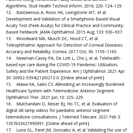
Algorithms. Stud Health Technol Inform. 2016; 220: 124–129.
12. Bastawrous A, Rono HK, Livingstone IAT, et al.
Development and Validation of a Smartphone-Based Visual
Acuity Test (Peek Acuity) for Clinical Practice and Community-
Based Fieldwork. JAMA Ophthalmol. 2015 Aug; 133: 930–937.
13. Woodward MA, Musch DC, Hood CT, et al.
Teleophthalmic Approach for Detection of Corneal Diseases:
Accuracy and Reliability. Cornea. 2017 Oct; 36: 1159–1165.
14. Newman-Casey PA, De Lott L, Cho J, et al. Telehealth-
based eye care during the COVID-19 Pandemic: Utilization,
Safety and the Patient Experience. Am J Ophthalmol. 2021 Apr
30: S0002-9394(21)00213-0. [Online ahead of print].
15. Alawa KA, Sales CS. Alleviating an Increasingly Burdened
Healthcare System with Telemedicine: Anterior Segment.
Ophthalmol Ther. 2021 Jun; 10: 225–229.
16. Mulchandani D, Reiser BJ, Ho TC, et al. Evaluation of
digital slit-lamp videos for paediatric anterior segment
telemedicine consultations. J Telemed Telecare. 2021 Feb 3:
1357633X21990991. [Online ahead of print].
17. Luna GL, Parel JM, Gonzalez A, et al. Validating the use of