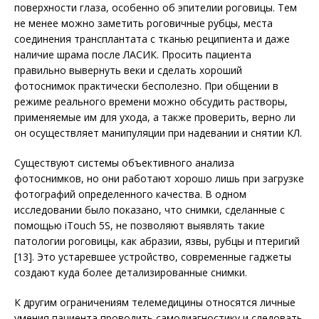
поверхности глаза, особенно об эпителии роговицы. Тем
не менее можно заметить роговичные рубцы, места
соединения трансплантата с тканью реципиента и даже
наличие шрама после ЛАСИК. Просить пациента
правильно вывернуть веки и сделать хороший
фотоснимок практически бесполезно. При общении в
режиме реального времени можно обсудить растворы,
применяемые им для ухода, а также проверить, верно ли
он осуществляет манипуляции при надевании и снятии КЛ.
Существуют системы объективного анализа
фотоснимков, но они работают хорошо лишь при загрузке
фотографий определенного качества. В одном
исследовании было показано, что снимки, сделанные с
помощью iTouch 5S, не позволяют выявлять такие
патологии роговицы, как абразии, язвы, рубцы и птеригий
[13]. Это устаревшее устройство, современные гаджеты
создают куда более детализированные снимки.
К другим ограничениям телемедицины относятся личные
умения пациента проводить самодиагностику и следовать