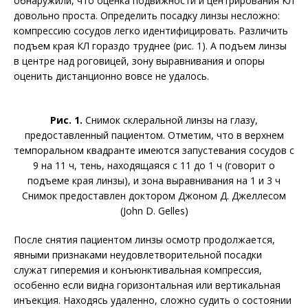
обнаружили, что оценка подвижности и центрирования КЛ
довольно проста. Определить посадку линзы несложно:
компрессию сосудов легко идентифицировать. Различить
подъем края КЛ гораздо труднее (рис. 1). А подъем линзы
в центре над роговицей, зону выравнивания и опоры
оценить дистанционно вовсе не удалось.
Рис. 1.
Снимок склеральной линзы на глазу,
предоставленный пациентом. Отметим, что в верхнем
темпоральном квадранте имеются запустевания сосудов с
9 на 11 ч, тень, находящаяся с 11 до 1 ч (говорит о
подъеме края линзы), и зона выравнивания на 1 и 3 ч
Снимок предоставлен доктором Джоном Д. Джеллесом
(John D. Gelles)
После снятия пациентом линзы осмотр продолжается,
явными признаками неудовлетворительной посадки
служат гиперемия и конъюнктивальная компрессия,
особенно если видна горизонтальная или вертикальная
инъекция. Находясь удаленно, сложно судить о состоянии