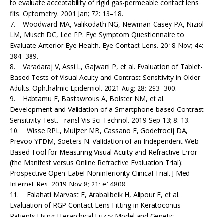
to evaluate acceptability of rigid gas-permeable contact lens
fits. Optometry. 2001 Jan; 72: 13–18.
7. Woodward MA, Valikodath NG, Newman-Casey PA, Niziol
LM, Musch DC, Lee PP. Eye Symptom Questionnaire to
Evaluate Anterior Eye Health. Eye Contact Lens. 2018 Nov; 44:
384–389.
8. Varadaraj V, Assi L, Gajwani P, et al. Evaluation of Tablet-
Based Tests of Visual Acuity and Contrast Sensitivity in Older
Adults. Ophthalmic Epidemiol. 2021 Aug; 28: 293–300.
9. Habtamu E, Bastawrous A, Bolster NM, et al.
Development and Validation of a Smartphone-based Contrast
Sensitivity Test. Transl Vis Sci Technol. 2019 Sep 13; 8: 13.
10. Wisse RPL, Muijzer MB, Cassano F, Godefrooij DA,
Prevoo YFDM, Soeters N. Validation of an Independent Web-
Based Tool for Measuring Visual Acuity and Refractive Error
(the Manifest versus Online Refractive Evaluation Trial):
Prospective Open-Label Noninferiority Clinical Trial. J Med
Internet Res. 2019 Nov 8; 21: e14808.
11. Falahati Marvast F, Arabalibeik H, Alipour F, et al.
Evaluation of RGP Contact Lens Fitting in Keratoconus
Patients Using Hierarchical Fuzzy Model and Genetic