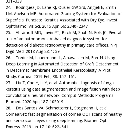
331–339.
24. Rodriguez JD, Lane KJ, Ousler GW 3rd, Angjeli E, Smith
LM, Abelson MB. Automated Grading System for Evaluation of
Superficial Punctate Keratitis Associated with Dry Eye. Invest
Ophthalmol Vis Sci. 2015 Apr; 56: 2340–2347.
25. Abràmoff MD, Lavin PT, Birch M, Shah N, Folk JC. Pivotal
trial of an autonomous AI-based diagnostic system for
detection of diabetic retinopathy in primary care offices. NPJ
Digit Med. 2018 Aug 28; 1: 39.
26. Treder M, Lauermann JL, Alnawaiseh M, Eter N. Using
Deep Learning in Automated Detection of Graft Detachment
in Descemet Membrane Endothelial Kerato­plasty: A Pilot
Study. Cornea. 2019 Feb; 38: 157–161.
27. Liu Z, Cao Y, Li Y, et al. Automatic diagnosis of fungal
keratitis using data augmentation and image fusion with deep
convolutional neural network. Comput Methods Programs
Biomed. 2020 Apr; 187: 105019.
28. Dos Santos VA, Schmetterer L, Stegmann H, et al.
CorneaNet: fast segmentation of cornea OCT scans of healthy
and keratoconic eyes using deep learning. Biomed Opt
Express. 2019 Jan 17; 10: 622–641.