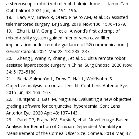
a stereoscopic robotized teleophthalmic drone slit lamp. Can J
Ophthalmol. 2021 Jun; 56: 191–196.
18. Lacy AM, Bravo R, Otero-Piñeiro AM, et al. 5G-assisted
telementored surgery. Br J Surg. 2019 Nov; 106: 1576–1579.
19. Zhu H, Li Y, Gong G, et al. A world’s first attempt of
mixed-reality system guided inferior vena cava filter
implantation under remote guidance of 5G communication. J
Geriatr Cardiol. 2021 Mar 28; 18: 233–237.
20. Zheng J, Wang Y, Zhang J, et al. 5G ultra-remote robot-
assisted laparoscopic surgery in China. Surg Endosc. 2020 Nov;
34: 5172–5180.
21. Belda-Salmerón L, Drew T, Hall L, Wolffsohn JS.
Objective analysis of contact lens fit. Cont Lens Anterior Eye.
2015 Jun; 38: 163–167.
22. Huntjens B, Basi M, Nagra M. Evaluating a new objective
grading software for conjunctival hyperaemia. Cont Lens
Anterior Eye. 2020 Apr; 43: 137–143.
23. Patel TP, Prajna NV, Farsiu S, et al. Novel Image-Based
Analysis for Reduction of Clinician-Dependent Variability in
Measurement of the Corneal Ulcer Size. Cornea. 2018 Mar; 37: