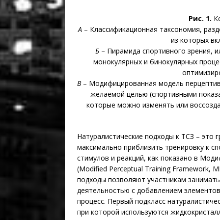
Рис. 1.
К
A
– Классификационная таксономия, разд
из которых вк
Б
– Пирамида спортивного зрения, и
монокулярных и бинокулярных проце
оптимизир
В
– Модифицированная модель перцептив
желаемой целью (спортивными показ
которые можно изменять или воссоздав
Натуралистические подходы к ТСЗ – это г
максимально приблизить тренировку к сп
стимулов и реакций, как показано в Мо
(Modified Perceptual Training Framework, M
подходы позволяют участникам занимать
деятельностью с добавлением элементов
процесс. Первый подкласс натуралистиче
при которой используются жидкокристал