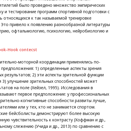
сятилетий было проведено множество эмпирических
ку и тестирование программ спортивной подготовки с
ть относящихся к так называемой тренировке
). Это привело к появлению разнообразной литературы
трию, офтальмологию, психологию, нейробиологию и
рительно-моторной координации применялись по-
х предположения: 1) определенные аспекты зрения
 результатов; 2) эти аспекты зрительной функции
 3) улучшение зрительных способностей может
атов на поле (Хейзел, 1995). Исследования в
казывают первое предположение: у профессиональных
зрительно-когнитивные способности развиты лучше,
ателями или у тех, кто не занимается спортом.
ские бейсболисты демонстрируют более высокую
енную чувствительность к контрасту (Хоффман и др.,
ьному слежению (Учида и др., 2013) по сравнению с