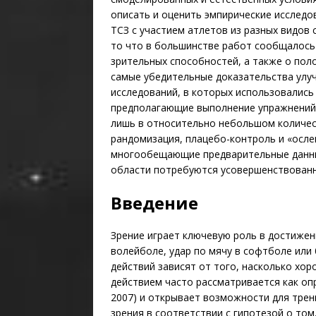
описать и оценить эмпирические исследо
ТСЗ с участием атлетов из разных видов 
то что в большинстве работ сообщалось
зрительных способностей, а также о пол
самые убедительные доказательства улу
исследований, в которых использовались
предполагающие выполнение упражнений 
лишь в относительно небольшом количест
рандомизация, плацебо-контроль и «осле
многообещающие предварительные данные
области потребуются усовершенствованн
Введение
Зрение играет ключевую роль в достижени
волейболе, удар по мячу в софтболе или
действий зависят от того, насколько хор
действием часто рассматривается как оп
2007) и открывает возможности для тре
зрения в соответствии с гипотезой о то