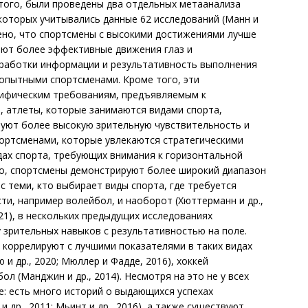
 того, были проведены два отдельных метаанализа
 которых учитывались данные 62 исследований (Манн и
ружено, что спортсмены с высокими достижениями лучше
ают более эффективные движения глаз и
работки информации и результативность выполнения
 опытными спортсменами. Кроме того, эти
цифическим требованиям, предъявляемым к
р, атлеты, которые занимаются видами спорта,
уют более высокую зрительную чувствительность и
портсменами, которые увлекаются стратегическими
видах спорта, требующих внимания к горизонтальной
ило, спортсмены демонстрируют более широкий диапазон
с теми, кто выбирает виды спорта, где требуется
ти, например волейбол, и наоборот (Хюттерманн и др.,
21), в нескольких предыдущих исследованиях
 зрительных навыков с результативностью на поле.
 коррелируют с лучшими показателями в таких видах
ю и др., 2020; Мюллер и Фадде, 2016), хоккей
ол (Манджин и др., 2014). Несмотря на это не у всех
е: есть много историй о выдающихся успехах
 др., 2011; Мьинт и др., 2016), а также существуют