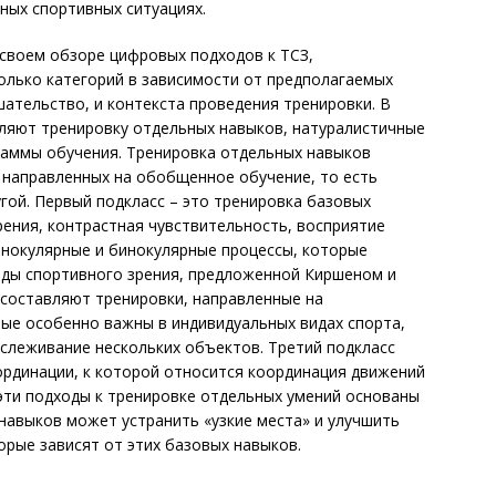
ных спортивных ситуациях.
 своем обзоре цифровых подходов к ТСЗ,
олько категорий в зависимости от предполагаемых
ательство, и контекста проведения тренировки. В
деляют тренировку отдельных навыков, натуралистичные
раммы обучения. Тренировка отдельных навыков
, направленных на обобщенное обучение, то есть
угой. Первый подкласс – это тренировка базовых
рения, контрастная чувствительность, восприятие
монокулярные и бинокулярные процессы, которые
иды спортивного зрения, предложенной Киршеном и
сс составляют тренировки, направленные на
ые особенно важны в индивидуальных видах спорта,
тслеживание нескольких объектов. Третий подкласс
ординации, к которой относится координация движений
ти эти подходы к тренировке отдельных умений основаны
навыков может устранить «узкие места» и улучшить
орые зависят от этих базовых навыков.