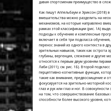
давая спортсменам преимущество в слож
Как пишут Аппельбаум и Эриксон (2018) в
вмешательства можно разделить на неск
механизмов, на которые направлено вмеш
рамках этой классификации (рис. 1A) вы
подходы к обучению и комплексные прог
включает в себя три подкласса обучения
перенос знаний из одного контекста в др
зрительных навыков, таких как острота з
глубины, вергенция, слежение и другие 
относятся к первым двум уровням пирам
Лаби (2011); см. рис. 1Б). Второй подкла
перцептивно-когнитивные функции, котор
такие как внимание, предвосхищение и о
фокусируется на зрительно-моторной ко
глаз и рук или глаз и ног. В совокупнос
на том, что совершенствование базовых 
способности более высокого уровня, кот