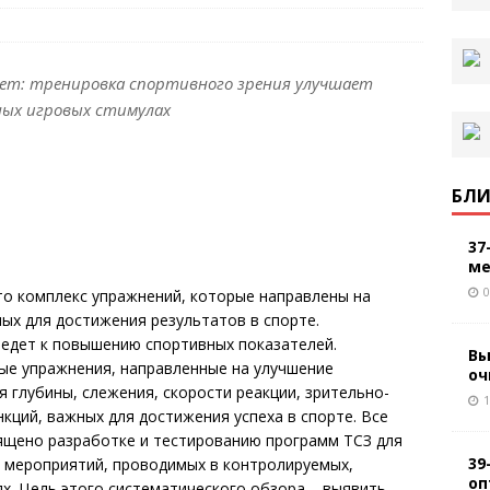
ет: тренировка спортивного зрения улучшает
ных игровых стимулах
БЛИ
37
ме
0
это комплекс упражнений, которые направлены на
ых для достижения результатов в спорте.
ведет к повышению спортивных показателей.
Вы
ые упражнения, направленные на улучшение
оч
 глубины, слежения, скорости реакции, зрительно-
1
кций, важных для достижения успеха в спорте. Все
ящено разработке и тестированию программ ТСЗ для
39
х мероприятий, проводимых в контролируемых,
оп
х. Цель этого систематического обзора – выявить,