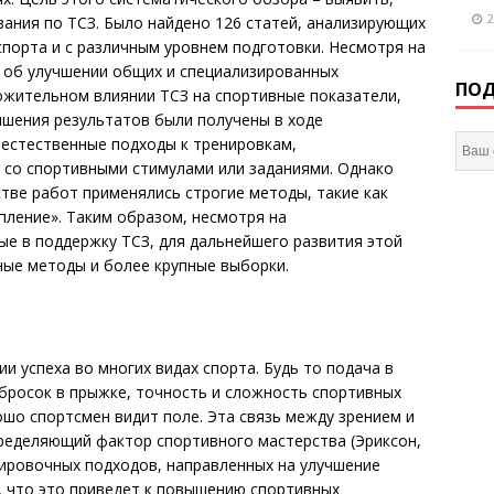
2
вания по ТСЗ. Было найдено 126 статей, анализирующих
спорта и с различным уровнем подготовки. Несмотря на
 об улучшении общих и специализированных
ПОД
ожительном влиянии ТСЗ на спортивные показатели,
чшения результатов были получены в ходе
 естественные подходы к тренировкам,
со спортивными стимулами или заданиями. Однако
ве работ применялись строгие методы, такие как
пление». Таким образом, несмотря на
 в поддержку ТСЗ, для дальнейшего развития этой
ые методы и более крупные выборки.
и успеха во многих видах спорта. Будь то подача в
 бросок в прыжке, точность и сложность спортивных
ошо спортсмен видит поле. Эта связь между зрением и
ределяющий фактор спортивного мастерства (Эриксон,
нировочных подходов, направленных на улучшение
м, что это приведет к повышению спортивных