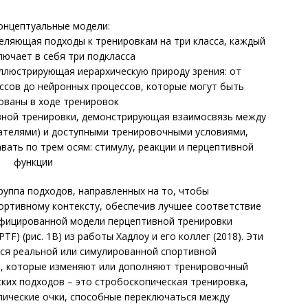
онцептуальные модели:
еляющая подходы к тренировкам на три класса, каждый
лючает в себя три подкласса
ллюстрирующая иерархическую природу зрения: от
ссов до нейронных процессов, которые могут быть
ованы в ходе тренировок
ной тренировки, демонстрирующая взаимосвязь между
ателями) и доступными тренировочными условиями,
ать по трем осям: стимулу, реакции и перцептивной
функции
руппа подходов, направленных на то, чтобы
ортивному контексту, обеспечив лучшее соответствие
дифицированной модели перцептивной тренировки
PTF) (рис. 1В) из работы Хадлоу и его коллег (2018). Эти
ся реальной или симулированной спортивной
, которые изменяют или дополняют тренировочный
ских подходов – это стробоскопическая тренировка,
лические очки, способные переключаться между