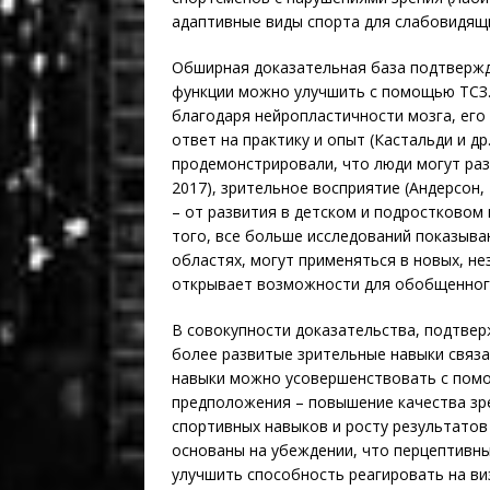
адаптивные виды спорта для слабовидящ
Обширная доказательная база подтвержд
функции можно улучшить с помощью ТСЗ.
благодаря нейропластичности мозга, его
ответ на практику и опыт (Кастальди и др
продемонстрировали, что люди могут раз
2017), зрительное восприятие (Андерсон,
– от развития в детском и подростковом
того, все больше исследований показыва
областях, могут применяться в новых, нез
открывает возможности для обобщенного
В совокупности доказательства, подтве
более развитые зрительные навыки связ
навыки можно усовершенствовать с помо
предположения – повышение качества зр
спортивных навыков и росту результатов
основаны на убеждении, что перцептивны
улучшить способность реагировать на ви