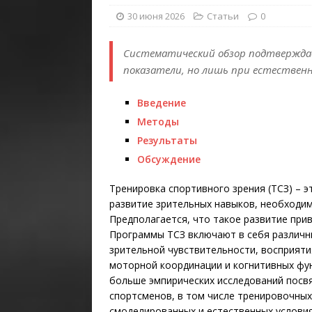
30 июня 2026
Статьи
0
Систематический обзор подтвержда
показатели, но лишь при естествен
Введение
Методы
Результаты
Обсуждение
Тренировка спортивного зрения (ТСЗ) – 
развитие зрительных навыков, необходим
Предполагается, что такое развитие при
Программы ТСЗ включают в себя различн
зрительной чувствительности, восприятия
моторной координации и когнитивных фун
больше эмпирических исследований посв
спортсменов, в том числе тренировочны
смоделированных и естественных условия