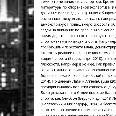
теми, кто не занимается спортом. Кроме
литературы по спортивной экспертизе, в
др., 2007; Восс и др., 2010). Было обна
распознают визуальные сигналы, соверш
демонстрируют повышенную скорость об
задач на внимание по сравнению с менее
преимущества часто соответствуют спе
спортсменам в их видах спорта. Наприме
требующими перехвата мяча, демонстрир
скорость реакции по сравнению с теми с
видами спорта (Беррис и др., 2018), а в 
плоскости, например в хоккее, как прав
горизонтального внимания по сравнению 
больше внимания к вертикальной плоскос
2014). По данным Лаби и Аппельбаума (20
предпринимались попытки связать оценку
Было доказано, что более высокие баллы
спорта, как бейсбол (Беррис и др., 2018; Л
(Полтавский и Бибердорф, 2014) и баскетб
спортсменов зрение в норме или выше не
спортсменов с нарушениями зрения (Лаби и