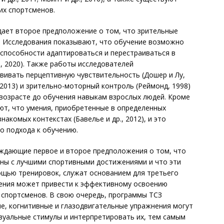
их спортсменов.
ает второе предположение о том, что зрительные
 Исследования показывают, что обучение возможно
 способности адаптироваться и перестраиваться в
., 2020). Также работы исследователей
вивать перцептивную чувствительность (Дошер и Лу,
 2013) и зрительно-моторный контроль (Реймонд, 1998)
 возрасте до обучения навыкам взрослых людей. Кроме
ют, что умения, приобретенные в определенных
накомых контекстах (Бавелье и др., 2012), и это
 подхода к обучению.
рждающие первое и второе предположения о том, что
аны с лучшими спортивными достижениями и что эти
щью тренировок, служат основанием для третьего
ения может привести к эффективному освоению
 спортсменов. В свою очередь, программы ТСЗ
е, когнитивные и глазодвигательные упражнения могут
зуальные стимулы и интерпретировать их, тем самым