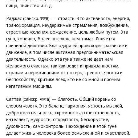
пища, пьянство и т. д.
Раджас (санскр. रजस्) — страсть. Это активность, энергия,
трансформация, неудержимые стремления, возбуждение,
страстные желания, вожделение, цель любым путем. Эта
гуна, конечно, более высокая, чем тамас. Является
причиной действия. Благодаря ей происходит развитие и
движение, в том числе активная предпринимательская
деятельность. Однако эта гуна также не дает нам
желаемого счастья, так как ведет к привязанностям,
страхам и переживаниям от потерь, тревоге, ярости и
беспокойству, критике всех, кто не со мной и прочим
негативным эмоциям.
Саттва (санскр. सत्त्वа) — благость. Общий корень со
словом «свет». Это баланс, гармония, ясность мыслей,
доброжелательность, скромность, ответственность,
интеллект, мудрость, открытость, бескорыстие,
духовность, самоконтроль. Нахождение в этой гуне
делает жизнь человека более осмысленной и счастливой.