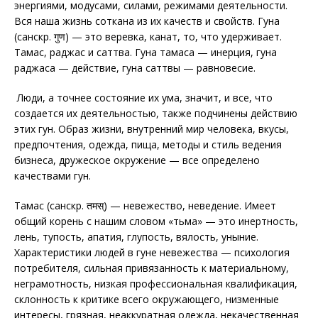
энергиями, модусами, силами, режимами деятельности.
Вся наша жизнь соткана из их качеств и свойств. Гуна
(санскр. गुण) — это веревка, канат, то, что удерживает.
Тамас, раджас и саттва. Гуна тамаса — инерция, гуна
раджаса — действие, гуна саттвы — равновесие.
Люди, а точнее состояние их ума, значит, и все, что
создается их деятельностью, также подчинены действию
этих гун. Образ жизни, внутренний мир человека, вкусы,
предпочтения, одежда, пища, методы и стиль ведения
бизнеса, дружеское окружение — все определено
качествами гун.
Тамас (санскр. तमस्) — невежество, неведение. Имеет
общий корень с нашим словом «тьма» — это инертность,
лень, тупость, апатия, глупость, вялость, уныние.
Характеристики людей в гуне невежества — психология
потребителя, сильная привязанность к материальному,
неграмотность, низкая профессиональная квалификация,
склонность к критике всего окружающего, низменные
интересы, грязная, неаккуратная одежда, некачественная