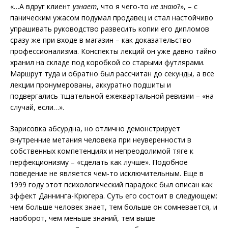
«…А вдруг клиент
узнает
, что я чего-то
не знаю
?», – с
паническим ужасом подумал продавец и стал настойчиво
упрашивать руководство развесить копии его дипломов
сразу же при входе в магазин – как доказательство
профессионализма. Конспекты лекций он уже давно тайно
хранил на складе под коробкой со старыми футлярами.
Маршрут туда и обратно был рассчитан до секунды, а все
лекции пронумерованы, аккуратно подшиты и
подвергались тщательной ежеквартальной ревизии – «на
случай, если…».
Зарисовка абсурдна, но отлично демонстрирует
внутренние метания человека при неуверенности в
собственных компетенциях и непреодолимой тяге к
перфекционизму – «сделать как лучше». Подобное
поведение не является чем-то исключительным. Еще в
1999 году этот психологический парадокс был описан как
эффект Даннинга-Крюгера. Суть его состоит в следующем:
чем больше человек знает, тем больше он сомневается, и
наоборот, чем меньше знаний, тем выше