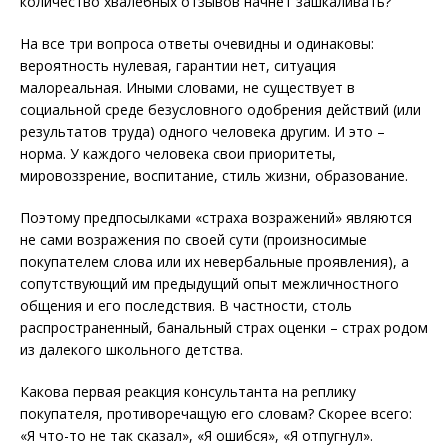
количество хвалебных отзывов начнет зашкаливать?
На все три вопроса ответы очевидны и одинаковы:
вероятность нулевая, гарантии нет, ситуация
малореальная. Иными словами, не существует в
социальной среде безусловного одобрения действий (или
результатов труда) одного человека другим. И это –
норма. У каждого человека свои приоритеты,
мировоззрение, воспитание, стиль жизни, образование.
Поэтому предпосылками «страха возражений» являются
не сами возражения по своей сути (произносимые
покупателем слова или их невербальные проявления), а
сопутствующий им предыдущий опыт межличностного
общения и его последствия. В частности, столь
распространенный, банальный страх оценки – страх родом
из далекого школьного детства.
Какова первая реакция консультанта на реплику
покупателя, противоречащую его словам? Скорее всего:
«Я что-то не так сказал», «Я ошибся», «Я отпугнул».