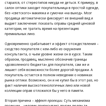
старался, от стереотипов никуда не деться. К примеру, в
салон оптики заходит покупательница в простой одежде,
без «светского» макияжа и сумочки «на выход». Мозг
продавца автоматически фиксирует ее внешний вид и
выдает заключение: показать оправы средней ценовой
категории, не тратить время на презентацию
премиальных линз.
Одновременно срабатывает и эффект отождествления –
сходство покупателя с кем-либо из окружения
консультанта, о чьем уровне жизни он в курсе. Таким
образом, продавец, мысленно обозначив границы
«дозволенного бюджета» для покупателя, сам же и
лишает себя возможности более дорогой продажи. А
покупатель остается в полном неведении о новинках
рынка оптики. Возможно, он и не купил бы в этот раз, но
факт наличия высокотехнологичных линз или новой
коллекции оправ отложился бы у него в памяти.
Вторая причина –
эффект проекции
. Суть механизма
проекции – человек приписывает другим людям те