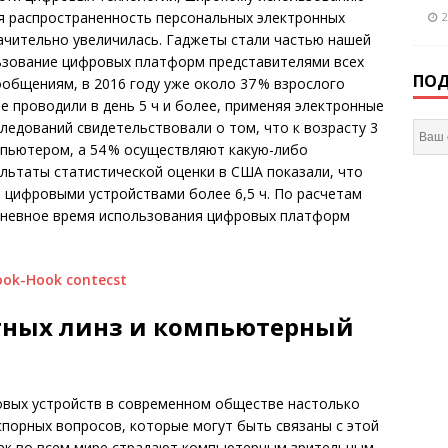
ая распространенность персональных электронных
2
начительно увеличилась. Гаджеты стали частью нашей
ьзование цифровых платформ представителями всех
ПОД
ообщениям, в 2016 году уже около 37 % взрослого
е проводили в день 5 ч и более, применяя электронные
следований свидетельствовали о том, что к возрасту 3
мпьютером, а 54 % осуществляют какую-либо
зультаты статистической оценки в США показали, что
а цифровыми устройствами более 6,5 ч. По расчетам
едневное время использования цифровых платформ
тных линз и компьютерный
овых устройств в современном обществе настолько
порных вопросов, которые могут быть связаны с этой
век во всем мире страдают компьютерным зрительным