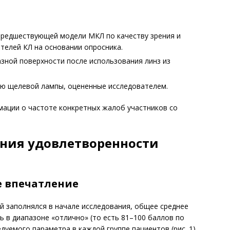
 предшествующей модели МКЛ по качеству зрения и
телей КЛ на основании опросника.
зной поверхности после использования линз из
ю щелевой лампы, оцененные исследователем.
мации о частоте конкретных жалоб участников со
ания удовлетворенности
е впечатление
й заполнялся в начале исследования, общее среднее
ь в диапазоне «отлично» (то есть 81–100 баллов по
дуемого параметра в каждой группе пациентов (рис. 1).