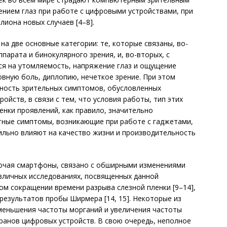
нием глаз при работе с цифровыми устройствами, при
ио­на новых случаев [4–8].
на две основные категории: те, которые связаны, во-
парата и бинокулярного зрения, и, во-вторых, с
ся на утомляемость, напряжение глаз и ощущение
овную боль, диплопию, нечеткое зрение. При этом
ность зрительных симптомов, обусловленных
ойств, в связи с тем, что условия работы, тип этих
енки проявлений, как правило, значительно
тные симптомы, возникающие при работе с гаджетами,
ильно влияют на качество жизни и производительность
ючая смартфоны, связано с обширными изменениями
азличных исследованиях, посвященных данной
м сокращении времени разрыва слезной пленки [9–14],
результатов пробы Ширмера [14, 15]. Некоторые из
меньшения частоты морганий и увеличения частоты
ранов цифровых устройств. В свою очередь, неполное