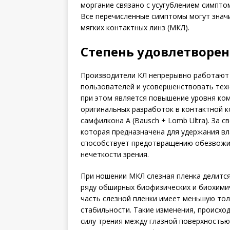
моргание связано с усугуб­лением симпто
Все перечис­ленные симптомы могут знач
мягких контактных линз (МКЛ).
Степень удовлетворе
Производители КЛ непрерывно работают 
пользователей и усовершенствовать тех
при этом является повышение уровня ком
оригинальных разработок в контактной к
самфилкона A (Bausch + Lomb Ultra). За с
которая предназначена для удержания вл
способствует предотвращению обезвожив
нечеткости зрения.
При ношении МКЛ слезная пленка делится
ряду обширных биофизических и биохимич
часть слезной пленки имеет меньшую тол
стабильности. Такие изменения, происхо
силу трения между глазной поверхностью,