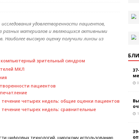
 исследования удовлетворенности пациентов,
из разных материалов и являющихся активными
 Наиболее высокую оценку получили линзы из
БЛИ
и компьютерный зрительный синдром
ителей МКЛ
37
ме
ния
0
етворенности пациентов
впечатление
Вы
течение четырех недель: общие оценки пациентов
оч
течение четырех недель: сравнительные
1
39
оп
сти цифровых технологий, широкому использованию