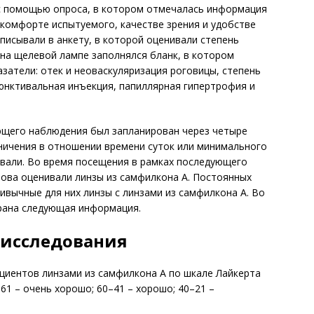
с помощью опроса, в котором отмечалась информация
 комфорте испытуемого, качестве зрения и удобстве
писывали в анкету, в которой оценивали степень
 на щелевой лампе заполнялся бланк, в котором
затели: отек и неоваскуляризация роговицы, степень
нктивальная инъекция, папиллярная гипертрофия и
ющего наблюдения был запланирован через четыре
ничения в отношении времени суток или минимального
овали. Во время посещения в рамках последующего
ова оценивали линзы из самфилкона А. Постоянных
ивычные для них линзы с линзами из самфилкона A. Во
рана следующая информация.
 исследования
циентов линзами из самфилкона A по шкале Лайкерта
–61 – очень хорошо; 60–41 – хорошо; 40–21 –