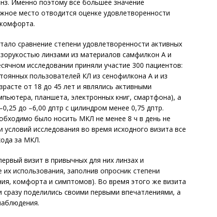
нз. Именно поэтому все большее значение
ажное место отводится оценке удовлетворенности
 комфорта.
 стало сравнение степени удовлетворенности активных
изорукостью линзами из материалов самфилкон A и
есячном исследовании приняли участие 300 пациентов:
стоянных пользователей КЛ из сенофилкона А и из
зрасте от 18 до 45 лет и являлись активными
пьютера, планшета, электронных книг, смартфона), а
,25 до –6,00 дптр с цилиндром менее 0,75 дптр.
обходимо было носить МКЛ не менее 8 ч в день не
и условий исследования во время исходного визита все
хода за МКЛ.
ервый визит в привычных для них линзах и
 их использования, заполнив опросник степени
ния, комфорта и симптомов). Во время этого же визита
и сразу поделились своими первыми впечатлениями, а
наблюдения.