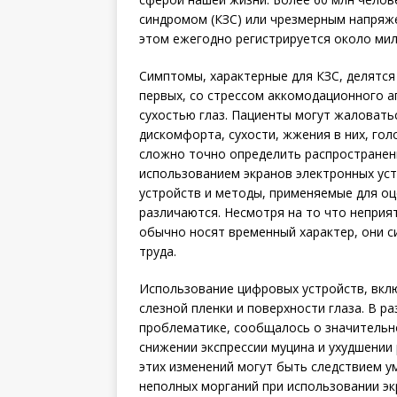
синдромом (КЗС) или чрезмерным напряже
этом ежегодно регистрируется около милл
Симптомы, характерные для КЗС, делятся 
первых, со стрессом аккомодационного ап
сухостью глаз. Пациенты могут жаловать
дискомфорта, сухости, жжения в них, гол
сложно точно определить распространен
использованием экранов электронных устр
устройств и методы, применяемые для оц
различаются. Несмотря на то что неприя
обычно носят временный характер, они с
труда.
Использование цифровых устройств, вкл
слезной пленки и поверхности глаза. В р
проблематике, сообщалось о значительно
снижении экспрессии муцина и ухудшении 
этих изменений могут быть следствием у
неполных морганий при использовании эк