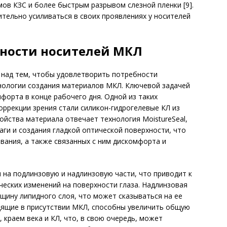
мов КЗС и более быстрым разрывом слезной пленки [9].
ительно усиливаться в своих проявлениях у носителей
нности носителей МКЛ
над тем, чтобы удовлетворить потребности
нологии создания материалов МКЛ. Ключевой задачей
форта в конце рабочего дня. Одной из таких
оррекции зрения стали силикон-гидрогелевые КЛ из
войства материала отвечает технология MoistureSeal,
аги и создания гладкой оптической поверхности, что
ания, а также связанных с ним дискомфорта и
 на подлинзовую и надлинзовую части, что приводит к
еских изменений на поверхности глаза. Надлинзовая
щину липидного слоя, что может сказываться на ее
дящие в присутствии МКЛ, способны увеличить общую
 краем века и КЛ, что, в свою очередь, может