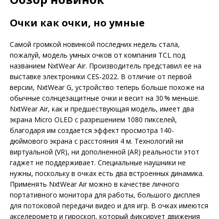
Очки как очки, но умные
Самой громкой новинкой последних недель стала,
пожалуй, модель умных очков от компания TCL под
названием NxtWear Air. Производитель представил ее на
выставке электроники CES-2022. В отличие от первой
версии, NxtWear G, устройство теперь больше похоже на
обычные солнцезащитные очки и весит на 30 % меньше.
NxtWear Air, как и предшествующая модель, имеет два
экрана Micro OLED с разрешением 1080 пикселей,
благодаря им создается эффект просмотра 140-
дюймового экрана с расстояния 4 м. Технологий ни
виртуальной (VR), ни дополненной (AR) реальности этот
гаджет не поддерживает. Специальные наушники не
нужны, поскольку в очках есть два встроенных динамика.
Применять NxtWear Air можно в качестве личного
портативного монитора для работы, большого дисплея
для потоковой передачи видео и для игр. В очках имеются
акселерометр и гироскоп, который фиксирует движения