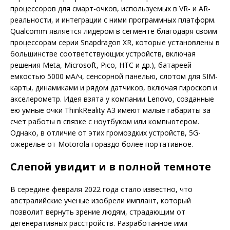
процессоров для смарт-очков, используемых в VR- и AR-
реальности, и интеграции с ними программных платформ.
Qualcomm является лидером в сегменте благодаря своим
процессорам серии Snapdragon XR, которые установлены в
большинстве соответствующих устройств, включая
решения Meta, Microsoft, Pico, HTC и др.), батареей
емкостью 5000 мА/ч, сенсорной панелью, слотом для SIM-
карты, динамиками и рядом датчиков, включая гироскоп и
акселерометр. Идея взята у компании Lenovo, созданные
ею умные очки ThinkReality A3 имеют малые габариты за
счет работы в связке с ноутбуком или компьютером.
Однако, в отличие от этих громоздких устройств, 5G-
ожерелье от Motorola гораздо более портативное.
Слепой увидит и в полной темноте
В середине февраля 2022 года стало известно, что
австралийские ученые изобрели имплант, который
позволит вернуть зрение людям, страдающим от
дегенеративных расстройств. Разработанное ими