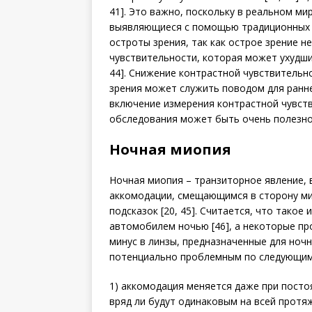
41]. Это важно, поскольку в реальном м
выявляющиеся с помощью традиционных м
остроты зрения, так как острое зрение 
чувствительности, которая может ухудшит
44]. Снижение контрастной чувствительн
зрения может служить поводом для ранне
включение измерения контрастной чувст
обследования может быть очень полезно
Ночная миопия
Ночная миопия – транзиторное явление,
аккомодации, смещающимся в сторону ми
подсказок [20, 45]. Считается, что такое
автомобилем ночью [46], а некоторые п
минус в линзы, предназначенные для ноч
потенциально проблемным по следующим
1) аккомодация меняется даже при посто
вряд ли будут одинаковым на всей протя