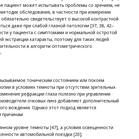
ире пациент может испытывать проблемы со зрением, не
етодик обследования, в частности при измерении
не обязательно свидетельствует о высокой контрастной
ься даже при слабой глазной патологии [37, 38, 42–
ости у пациента с симптомами и нормальной остротой
й экстракции катаракты, поэтому для таких людей
вительности в алгоритм оптометрического
.
 вызываемое тоническим состоянием или покоем
опии в условиях темноты при отсутствии зрительных
 изменение рефракции глаза полезно при управлении
роизводители очковых линз добавляют дополнительный
ного вождения. Однако этот подход является
 причинам:
янном уровне темноты [47], а условия освещенности
женности автомобильной поездки [20];