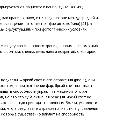
ьируется от пациента к пациенту [45, 48, 49];
 как правило, находится в диапазоне между средней и
е освещение – это свет от фар автомобиля) [51], в
мы с флуктуациями при фотоптических условиях
тегии улучшения ночного зрения, например с помощью
м фронтом, специальных линз и покрытий, о которых
одители, – яркий свет и его отражения (рис. 1), они
зонтом, и при включении фар. Яркий свет вызывает
лишить способности управлять машиной. Это же
в, но это его субъективная реакция. Яркий свет не
днако зачастую приводит к головным болям, усталости
ии, что в результате отражается на стиле управления
а, которые существенно влияют на способность