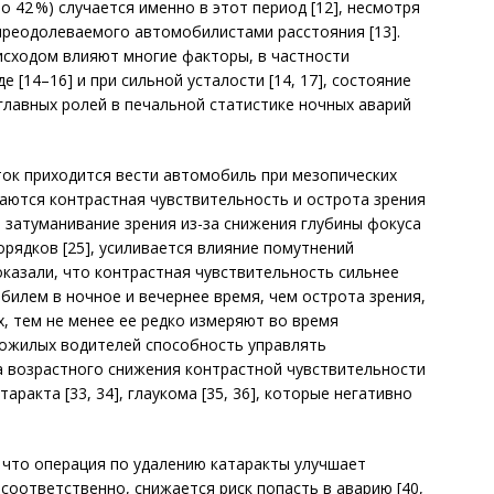
 42 %) случается именно в этот период [12], несмотря
 преодолеваемого автомобилистами расстояния [13].
исходом влияют многие факторы, в частности
 [14–16] и при сильной усталости [14, 17], состояние
главных ролей в печальной статистике ночных аварий
ток приходится вести автомобиль при мезопических
ижаются контрастная чувствительность и острота зрения
т затуманивание зрения из-за снижения глубины фокуса
орядков [25], усиливается влияние помутнений
показали, что контрастная чувствительность сильнее
билем в ночное и вечернее время, чем острота зрения,
, тем не менее ее редко измеряют во время
пожилых водителей способность управлять
а возрастного снижения контрастной чувствительности
аракта [33, 34], глаукома [35, 36], которые негативно
 что операция по удалению катаракты улучшает
 соответственно, снижается риск попасть в аварию [40,