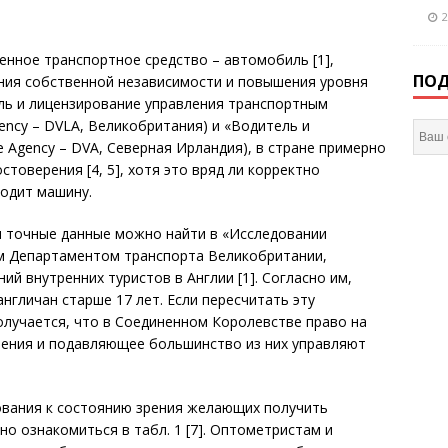
2
нное транспортное средство – автомобиль [1],
ПОД
ния собственной независимости и повышения уровня
ель и лицензирование управления транспортным
Agency – DVLA, Великобритания) и «Водитель и
le Agency – DVA, Северная Ирландия), в стране примерно
товерения [4, 5], хотя это вряд ли корректно
водит машину.
и точные данные можно найти в «Исследовании
м Департаментом транс­порта Великобритании,
й внутренних туристов в Англии [1]. Согласно им,
англичан старше 17 лет. Если пересчитать эту
олучается, что в Соединенном Королевстве право на
ления и подавляющее большинство из них управляют
ования к состоянию зрения желающих получить
о ознакомиться в табл. 1 [7]. Оптометристам и