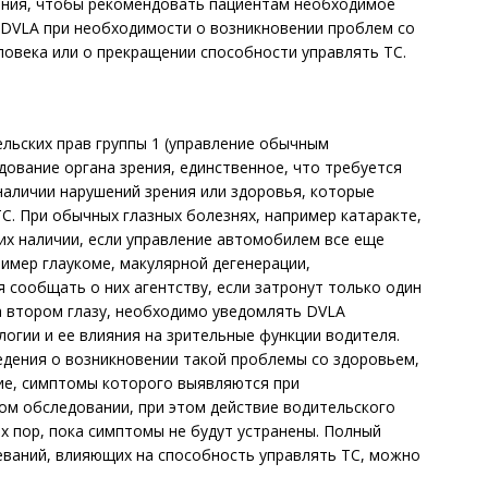
ания, чтобы рекомендовать пациентам необходимое
 DVLA при необходимости о возникновении проблем со
еловека или о прекращении способности управлять ТС.
льских прав группы 1 (управление обычным
ование органа зрения, единственное, что требуется
 наличии нарушений зрения или здоровья, которые
С. При обычных глазных болезнях, например катаракте,
их наличии, если управление автомобилем все еще
ример глаукоме, макулярной дегенерации,
 сообщать о них агентству, если затронут только один
на втором глазу, необходимо уведомлять DVLA
логии и ее влияния на зрительные функции водителя.
едения о возникновении такой проблемы со здоровьем,
ие, симптомы которого выявляются при
м обследовании, при этом действие водительского
х пор, пока симптомы не будут устранены. Полный
еваний, влияющих на способность управлять ТС, можно