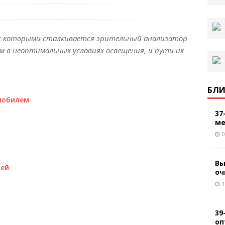
с которыми сталкивается зрительный анализатор
м в неоптимальных условиях освещения, и пути их
БЛИ
мобилем
37
ме
0
Вы
лей
оч
1
39
оп