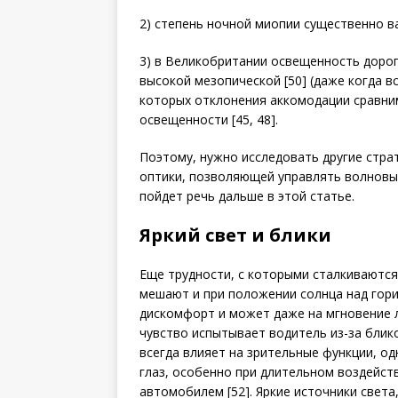
2) степень ночной миопии существенно вар
3) в Великобритании освещенность дорог,
высокой мезопической [50] (даже когда вс
которых отклонения аккомодации сравни
освещенности [45, 48].
Поэтому, нужно исследовать другие стра
оптики, позволяющей управлять волновы
пойдет речь дальше в этой статье.
Яркий свет и блики
Еще трудности, с которыми сталкиваются в
мешают и при положении солн­ца над гори
дискомфорт и может даже на мгновение 
чувство испытывает водитель из-за блико
всегда влияет на зрительные функции, о
глаз, особенно при длительном воздейств
автомобилем [52]. Яркие источники свет