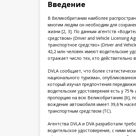
Введение
В Великобритании наиболее распростране
многим людям он необходим для сохране
жизни [2, 3]. По данным агентств «Водит
средством» (Driver and Vehicle Licensing 
транспортное средство» (Driver and Vehic
42,2 млн человек имеют водительские удос
отражает число тех, кто действительно 
DVLA сообщает, что более статистическ
национального туризма», опуб­ликованно
который изучал предпочтения передвижени
водительские удостоверения есть у 75 % 
пропорцию на всю Великобританию [6], п
вождение автомобиля имеет 39,6 % насе
транспортным средством (ТС).
Агентства DVLA и DVA разработали треб
водительское удостоверение, с ними можн