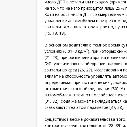
число ДТП с летальным исходом (примерно
на то, что на него приходится лишь 25 %
Хотя на рост числа ДТП со смертельным 
управление автомобилем в нетрезвом виде
зрительного анализатора играет одну из 
[15, 18, 19].
В основном водителю в темное время су
условиях (0,01–3 кд/м²), при которых сн
[21–23], при расширении зрачка возникае
[24], увеличиваются аберрации высоких п
зрительных сред [26, 27]. Исследования 
влияет на способность управлять автомо
определяемая при фотопических условиях
оптометрического обследования [30]. У 
автомобилем в темноте ослабевает из-з
[31, 32], сюда же может накладываться кат
сказываются на этом параметре [37, 38].
Существуют веские доказательства того,
контрастную чувствительность [28, 39] и,