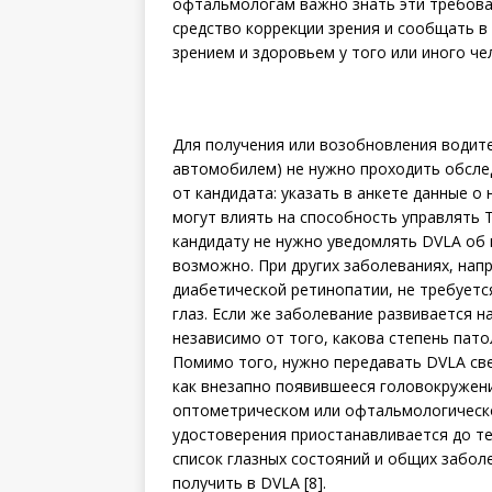
офтальмологам важно знать эти требов
средство коррекции зрения и сообщать в
зрением и здоровьем у того или иного ч
Для получения или возобновления водите
автомобилем) не нужно проходить обслед
от кандидата: указать в анкете данные о
могут влиять на способность управлять Т
кандидату не нужно уведомлять DVLA об 
возможно. При других заболеваниях, нап
диабетической ретинопатии, не требуется
глаз. Если же заболевание развивается 
независимо от того, какова степень пато
Помимо того, нужно передавать DVLA св
как внезапно появившееся головокружен
оптометрическом или офтальмологическо
удостоверения приостанавливается до те
список глазных состояний и общих забол
получить в DVLA [8].