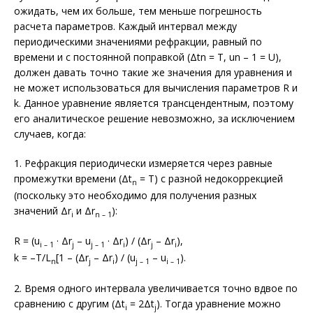
ожидать, чем их больше, тем меньше погрешность
расчета параметров. Каждый интервал между
периодическими значениями рефракции, равный по
времени и с постоянной поправкой (Δtn = T, un – 1 = U),
должен давать точно такие же значения для уравнения и
не может использоваться для вычис­ления параметров R и
k. Данное уравнение является трансцендентным, поэтому
его аналитическое решение невозможно, за исключением
случаев, когда:
1. Рефракция периодически измеряется через равные
промежутки времени (Δt
= T) с разной недокоррекцией
n
(поскольку это необходимо для получения разных
значений Δr
и Δr
):
i
n – 1
R = (u
· Δr
– u
· Δr
) / (Δr
– Δr
),
i – 1
j
j – 1
i
j
i
k = –T/L
[1 – (Δr
– Δr
) / (u
– u
).
n
j
i
j – 1
i – 1
2. Время одного интервала увеличивается точно вдвое по
сравнению с другим (Δt
= 2Δt
). Тогда уравнение можно
i
j