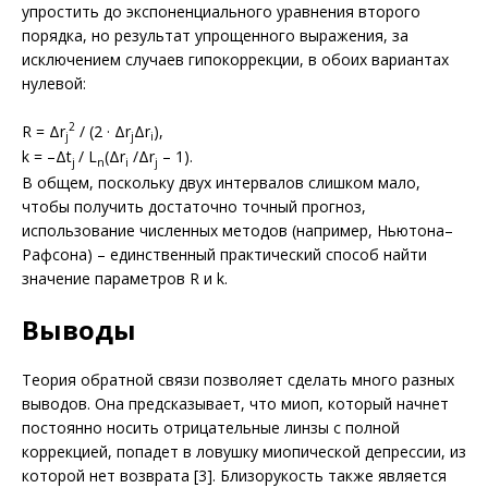
упростить до экспоненциального уравнения второго
порядка, но результат упрощенного выражения, за
исключением случаев гипокоррекции, в обоих вариантах
нулевой:
2
R = Δr
/ (2 · Δr
Δr
),
j
j
i
k = –Δt
/ L
(Δr
/Δr
– 1).
j
n
i
j
В общем, поскольку двух интервалов слишком мало,
чтобы получить достаточно точный прогноз,
использование численных методов (например, Ньютона–
Рафсона) – единственный практический способ найти
значение параметров R и k.
Выводы
Теория обратной связи позволяет сделать много разных
выводов. Она предсказывает, что миоп, который начнет
постоянно носить отрицательные линзы с полной
коррекцией, попадет в ловушку миопической депрессии, из
которой нет возврата [3]. Близорукость также является