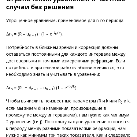
случаи без решения
Упрощенное уравнение, применяемое для n-го периода:
–t
/k
Δr
= (R – u
) · (1 – e
).
n
n
n – 1
Потребность в ближнем зрении и коррекция должны
оставаться постоянными для каждого интервала между
достоверными и точными измерениями рефракции. Если
потребности зрительной работы вблизи меняются, это
необходимо знать и учитывать в уравнении:
–t
/k
Δr
= (R
+ d
– u
) (1 – e
).
n
n
0
n – 1
n – 1
Чтобы вычислить неизвестные параметры (R и k или R
и k,
0
если мы знаем di и изменения, произошедшие в
промежутке между интервалами), нам нужно как минимум
2 уравнения (i и j). Поскольку каждое уравнение относится
к периоду между разными показателями рефракции, нам
нужно как минимум три таких показателя. Как и следовало