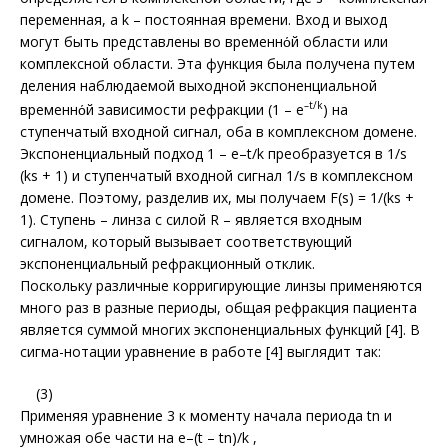
переменная, а k – постоянная времени. Вход и выход
могут быть представлены во временнόй области или
комплексной области. Эта функция была получена путем
деления наблюдаемой выходной экспоненциальной
–t/k
временнόй зависимости рефракции (1 – e
) на
ступенчатый входной сигнал, оба в комплексном домене.
Экспоненциальный подход 1 – e–t/k преобразуется в 1/s
(ks + 1) и ступенчатый входной сигнал 1/s в комплексном
домене. Поэтому, разделив их, мы получаем F(s) = 1/(ks +
1). Ступень – линза с силой R – является входным
сигналом, который вызывает соответствующий
экспоненциальный рефракционный отклик.
Поскольку различные корригирующие линзы применяются
много раз в разные периоды, общая рефракция пациента
является суммой многих экспоненциальных функций [4]. В
сигма-нотации уравнение в работе [4] выглядит так:
(3)
Применяя уравнение 3 к моменту начала периода tn и
умножая обе части на e–(t – tn)/k ,