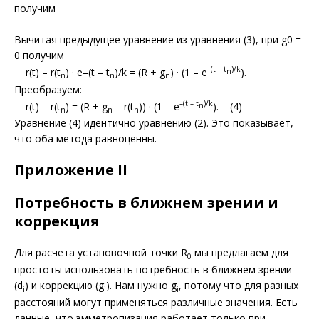
получим
Вычитая предыдущее уравнение из уравнения (3), при g0 =
0 получим
–(t – t
)/k
r(t) – r(t
) · e–(t – t
)/k = (R + g
) · (1 – e
).
n
n
n
n
Преобразуем:
–(t – t
)/k
r(t) – r(t
) = (R + g
– r(t
)) · (1 – e
). (4)
n
n
n
n
Уравнение (4) идентично уравнению (2). Это показывает,
что оба метода равноценны.
Приложение II
Потребность в ближнем зрении и
коррекция
Для расчета установочной точки R
мы предлагаем для
0
простоты использовать потребность в ближнем зрении
(d
) и коррекцию (g
). Нам нужно g
, потому что для разных
i
i
i
расстояний могут применяться различные значения. Есть
данные, что эмметропизация работает только при