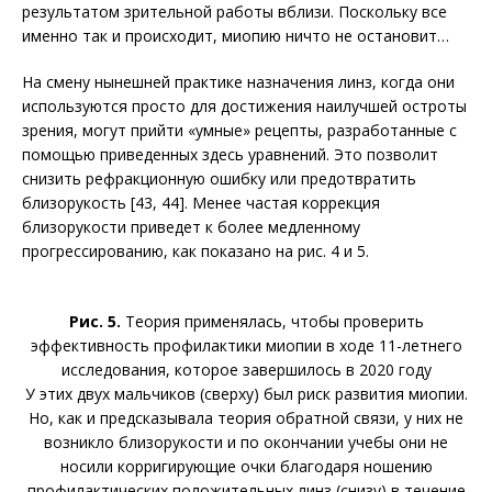
результатом зрительной работы вблизи. Поскольку все
именно так и происходит, мио­пию ничто не остановит…
На смену нынешней практике назначения линз, когда они
используются просто для достижения наилучшей остроты
зрения, могут прийти «умные» рецепты, разработанные с
помощью приведенных здесь уравнений. Это позволит
снизить рефракционную ошибку или предотвратить
близорукость [43, 44]. Менее частая коррекция
близорукости приведет к более медленному
прогрессированию, как показано на рис. 4 и 5.
Рис. 5.
Теория применялась, чтобы проверить
эффективность профилактики миопии в ходе 11-летнего
исследования, которое завершилось в 2020 году
У этих двух мальчиков (сверху) был риск развития миопии.
Но, как и предсказывала теория обратной связи, у них не
возникло близорукости и по окончании учебы они не
носили корригирующие очки благодаря ношению
профилактических положительных линз (снизу) в течение