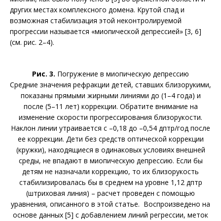
других местах комплексного домена. Крутой спад и
возможная стабилизация этой неконтролируемой
прогрессии называется «миопической депрессией» [3, 6]
(см. рис. 2–4).
Рис. 3.
Погружение в миопическую депрессию
Средние значения рефракции детей, ставших близорукими,
показаны прямыми жирными линиями до (1–4 года) и
после (5–11 лет) коррекции. Обратите внимание на
изменение скорости прогрессирования близорукости.
Наклон линии утраивается с –0,18 до –0,54 дптр/год после
ее коррекции. Дети без средств оптической коррекции
(кружки), находящиеся в одинаковых условиях внешней
среды, не впадают в миопическую депрессию. Если бы
детям не назначали коррекцию, то их близорукость
стабилизировалась бы в среднем на уровне 1,12 дптр
(штриховая линия) – расчет проведен с помощью
уравнения, описанного в этой статье. Воспроизведено на
основе данных [5] с добавлением линий регрессии, меток