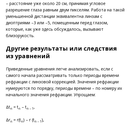
– расстояние уже около 20 см, принимая угловое
разрешение глаза равным двум пикселям. Работа на такой
уменьшенной дистанции эквивалентна линзам с
диоптриями –3 или –5, помещенным перед глазом,
которые, как уже здесь обсуждалось, вызывают
близорукость.
Другие результаты или следствия
из уравнений
Приведенные уравнения легче анализировать, если с
самого начала рассматривать только периоды времени
рефракции с линзовой коррекцией. Значения ре­фракции
нумеруются по порядку, перио­ды времени – по номеру их
начального значения рефракции. Упрощаем:
Δt
= t
– t
,
n
n
n – 1
Δr
= r(t
) – r (t
),
n
n
n – 1