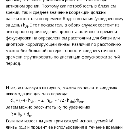
активном зрении. Поэтому как потребность в ближнем
зрении, так и среднее значение коррекции должны
рассчитываться по времени бодрствования (усредненному
за день) h
. Этот показатель в обоих случаях состоит из
Ai
векторного произведения процента активного времени
фокусировки на определенном расстоянии для близи или
диоптрий корригирующей линзы. Различия по расстоянию
можно без большой потери точности среднесуточного
времени сгруппировать по дистанции фокусировки за n-й
период.
Итак, используя эти группы, можно вычислить среднюю
аккомодацию для n-го периода:
d
= (–4 · h
– 2 · h
– 1/2 · h
)/h
.
n
VNn
Nn
Mn
An
Затем можно рассчитать R
по уравнению
0
R = R
+ d
.
0
n
Если нам известны диоптрии каждой используемой i-й
линзы (c
) и процент ее использования в течение времени
ni