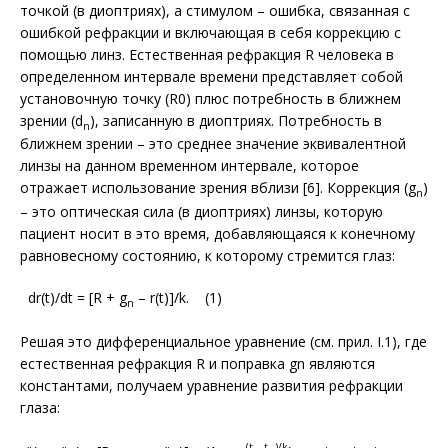
точкой (в диоптриях), а стимулом – ошибка, связанная с
ошибкой рефракции и включающая в себя коррекцию с
помощью линз. Естественная рефракция R человека в
определенном интервале времени представляет собой
установочную точку (R0) плюс потребность в ближнем
зрении (d
), записанную в диоптриях. Потребность в
n
ближнем зрении – это среднее значение эквивалентной
линзы на данном временном интервале, которое
отражает использование зрения вблизи [6]. Коррекция (g
)
n
– это оптическая сила (в диоптриях) линзы, которую
пациент носит в это время, добавляющаяся к конечному
равновесному состоянию, к которому стремится глаз:
dr(t)/dt = [R + g
– r(t)]/k. (1)
n
Решая это дифференциальное уравнение (см. прил. I.1), где
естественная ре­фракция R и поправка gn являются
константами, получаем уравнение развития рефракции
глаза:
–(t – t
)/k