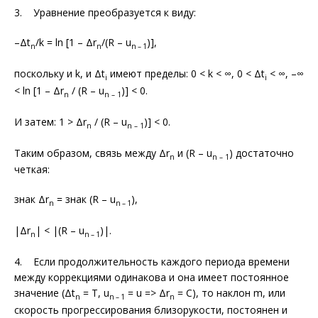
3. Уравнение преобразуется к виду:
–Δt
/k = ln [1 – Δr
/(R – u
)],
n
n
n – 1
поскольку и k, и Δt
имеют пределы: 0 < k < ∞, 0 < Δt
< ∞, –∞
i
i
< ln [1 – Δr
/ (R – u
)] < 0.
n
n – 1
И затем: 1 > Δr
/ (R – u
)] < 0.
n
n – 1
Таким образом, связь между Δr
и (R – u
) достаточно
n
n – 1
четкая:
знак Δr
= знак (R – u
),
n
n – 1
|Δr
| < |(R – u
)|.
n
n – 1
4. Если продолжительность каждого периода времени
между коррекциями одинакова и она имеет постоянное
значение (Δt
= T, u
= u => Δr
= C), то наклон m, или
n
n – 1
n
скорость прогрессирования близорукости, постоянен и