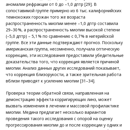
аномалии рефракции от 0 до –1,0 дптр [29]. В
сопоставимой группе примерно из 6 тыс. калифорнийских
темнокожих горожан того же возраста
распространенность миопии менее –1,0 дптр составила
29–30 %, а распространенность миопии высокой степени
(–5,0 дптр) – 5,1 % по сравнению с 0,7 % в нигерийской
группе. Все эти данные подтверждают прогноз. Поскольку
американская группа, несомненно, получала оптическую
коррекцию, эти исследования предоставили убедительные
доказательства того, что коррекция является причиной
миопии. Анализ данных других исследований показывает,
что коррекция близорукости, а также зрительная работа
вблизи приводят к усилению мио­пии [31–34].
Проверка теории обратной связи, направленная на
демонстрацию эффекта корригирующих линз, может
вызвать изменения в лечении и массовой профилактике
миопии. Медина предлагает несколько вариантов
проведения такого исследования с опорой на оценку
прогрессирования миопии до и после коррекции у одних и