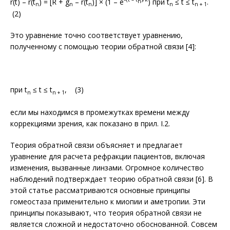
r(t) – r(t
) = [R + g
– r(t
)] × (1 – e
) при t
≤ t ≤ t
.
n
n
n
n
n
n + 1
(2)
Это уравнение точно соответствует уравнению,
полученному с помощью теории обратной связи [4]:
при t
≤ t ≤ t
, (3)
n
n + 1
если мы находимся в промежутках времени между
коррекциями зрения, как показано в прил. I.2.
Теория обратной связи объясняет и предлагает
уравнение для расчета ре­фракции пациентов, включая
изменения, вызванные линзами. Огромное количество
наблюдений подтверждает теорию обратной связи [6]. В
этой статье рассматриваются основные принципы
гомеостаза применительно к миопии и аметропии. Эти
принципы показывают, что теория обратной связи не
является сложной и недостаточно обоснованной. Совсем