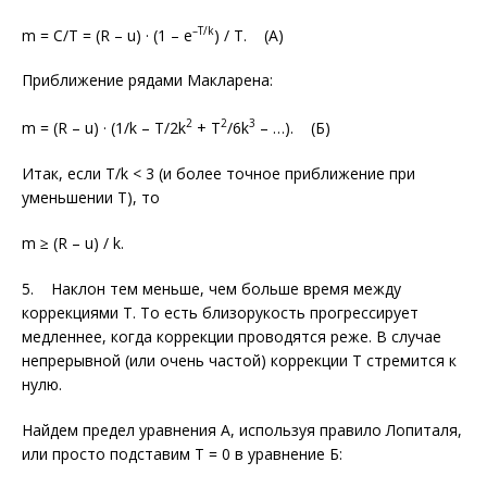
–T/k
m = C/T = (R – u) · (1 – e
) / T. (А)
Приближение рядами Макларена:
2
2
3
m = (R – u) · (1/k – T/2k
+ T
/6k
– …). (Б)
Итак, если T/k < 3 (и более точное приближение при
уменьшении T), то
m ≥ (R – u) / k.
5. Наклон тем меньше, чем больше время между
коррекциями T. То есть близорукость прогрессирует
медленнее, когда коррекции проводятся реже. В случае
непрерывной (или очень частой) коррекции Т стремится к
нулю.
Найдем предел уравнения А, используя правило Лопиталя,
или просто подставим T = 0 в уравнение Б: