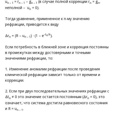
u
= r
– g
(в случае полной коррекции r
= g
,
n – 1
n – 1
n – 1
n
n
неполной – u
= 0).
n
Тогда уравнение, примененное к n-му значению
рефракции, приводится к виду
–t
/k
Δr
= (R – u
) · (1 – e
).
n
n
n – 1
Если потребность в ближней зоне и коррекция постоянны
в промежутках между достоверными и точными
значениями рефракции, то:
1. Изменение аномалии рефракции после проведения
клинической рефракции зависит только от времени и
коррекции.
2. Если при двух последовательных значениях рефракции с
Δt
≠ 0 это значение остается постоянным (Δr
= 0), это
n
n
означает, что система достигла равновесного состояния
и R = u
.
n – 1