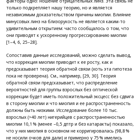
факторы одно: ношение отрицательных линз. Эта связь не
только подкрепляет нашу теорию, но и является
независимым доказательством причины миопии. Влияние
минусовых линз на близорукость не является каким-то
удивительным открытием: часто сообщалось о том, что
они приводят к ускоренному прогрессированию миопии
[1–4, 6, 25–28].
Сопоставив данные исследований, мож­но сделать вывод,
что коррекция мио­пии приводит к ее росту, как и
предсказывает теория обратной связи (хоть эта гипотеза
пока не проверена). См., например, [29, 30]. Теория
обратной связи предсказывает, что распределение
вероятностей для группы взрослых без оптической
коррекции будет иметь положительный эксцесс без сдвига
в сторону миопии и что миопия и ее распространенность
должны быть низкими. Исследование более 10 тыс.
взрослых (>40 лет) нигерийцев с распространенностью
миопии 10,1 % (менее –0,5 дптр и без катаракты) показало,
что у них миопия в основном не корригировалась (98,8 %
не носили очков для дали) и примерно у 75 % имелись