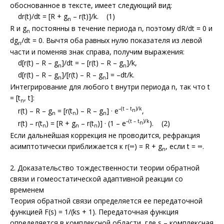
обоснованное в тексте, имеет следующий вид:
dr(t)/dt = [R + g
– r(t)]/k. (1)
n
R и g
постоянны в течение периода n, поэтому dR/dt = 0 и
n
dg
/dt = 0. Вычтя оба равных нулю показателя из левой
n
части и поменяв знак справа, получим выражения:
d[r(t) – R – g
]/dt = – [r(t) – R – g
]/k,
n
n
d[r(t) – R – g
]/[r(t) – R – g
] = –dt/k.
n
n
Интегрирование для любого t внутри периода n, так что t
= [t
, t]:
n
–(t – t
)/k
r(t) – R – g
= [r(t
) – R – g
] · e
,
n
n
n
n
–(t – t
)/k
r(t) – r(t
) = [R + g
– r(t
)] · (1 – e
). (2)
n
n
n
n
Если дальнейшая коррекция не проводится, рефракция
асимптотически приближается к r(∞) = R + g
, если t = ∞.
n
2. Доказательство тождественности теории обратной
связи и гомеостатической адаптивной реакции со
временем
Теория обратной связи определяется ее передаточной
функцией F(s) = 1/(ks + 1). Передаточная функция
определяется в комплексной области, где s – комплексная