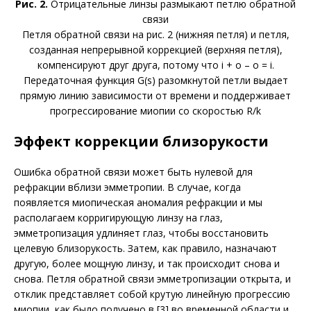
Рис. 2.
Отрицательные линзы размыкают петлю обратной
связи
Петля обратной связи на рис. 2 (нижняя петля) и петля,
созданная непрерывной коррекцией (верхняя петля),
компенсируют друг друга, потому что i + o – o = i.
Передаточная функция G(s) разомкнутой петли выдает
прямую линию зависимости от времени и поддерживает
прогрессирование миопии со скоростью R/k
Эффект коррекции близорукости
Ошибка обратной связи может быть нулевой для
рефракции вблизи эмметропии. В случае, когда
появляется миопическая аномалия рефракции и мы
располагаем корригирующую линзу на глаз,
эмметропизация удлиняет глаз, чтобы восстановить
целевую близорукость. Затем, как правило, назначают
другую, более мощную линзу, и так происходит снова и
снова. Петля обратной связи эмметропизации открыта, и
отклик представляет собой крутую линейную прогрессию
миопии, как было получено в [3] во временной области и