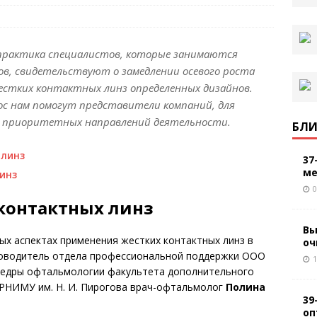
 практика специалистов, которые занимаются
ов, свидетельствуют о замедлении осевого роста
жестких контактных линз определенных дизайнов.
с нам помогут представители компаний, для
з приоритетных направлений деятельности.
БЛИ
 линз
37
ме
инз
0
контактных линз
Вы
ых аспектах применения жестких контактных линз в
оч
ководитель отдела профессиональной поддержки ООО
1
афедры офтальмологии факультета дополнительного
РНИМУ им. Н. И. Пирогова врач-офтальмолог
Полина
39
оп