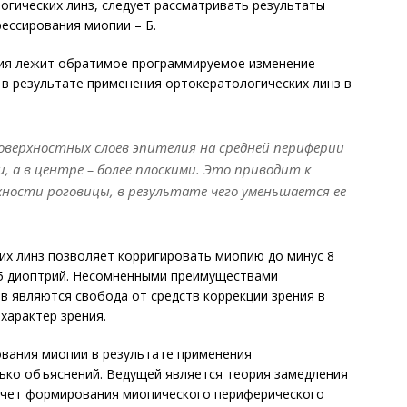
гических линз, следует рассматривать результаты
рессирования миопии – Б.
ия лежит обратимое программируемое изменение
в результате применения ортокератологических линз в
оверхностных слоев эпителия на средней периферии
, а в центре – более плоскими. Это приводит к
ности роговицы, в результате чего уменьшается ее
их линз позволяет корригировать миопию до минус 8
5 диоптрий. Несомненными преиму­ществами
 являются свобода от средств коррекции зрения в
характер зрения.
ания миопии в результате применения
лько объяснений. Ведущей является теория замедления
а счет формирования миопического периферического