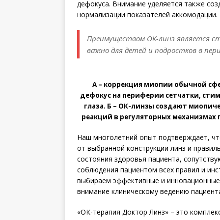
дефокуса. Внимание уделяется также со
нормализации показателей аккомодации.
Преимуществом ОК-линз является ст
важно для детей и подростков в пер
А – коррекция миопии обычной сф
дефокус на периферии сетчатки, сти
глаза. Б – ОК-линзы создают миопич
реакций в регуляторных механизмах 
Наш многолетний опыт подтверждает, чт
от выбранной конструкции линз и правиль
состояния здоровья пациента, сопутству
соблюдения пациентом всех правил и инс
выбираем эффективные и инновационные 
внимание клиническому ведению пациент
«ОК-терапия Доктор Линз» – это комплек