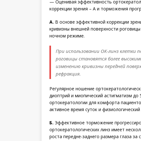
— Оценивая эффективность ортокератоло
коррекции зрения – А и торможения прог
А.
В основе эффективной коррекции зрен
кривизны внешней поверхности роговицы 
ночном режиме.
При использовании ОК-линз клетки п
роговицы становятся более высокими
изменению кривизны передней поверх
рефракция.
Регулярное ношение ортокератологическ
диоптрий и миопический астигматизм до 
ортокератологии для комфорта пациентов
активное время суток и физиологический 
Б.
Эффективное торможение прогрессиров
ортокератологических линз имеет неско
роста пе­редне-заднего размера глаза з