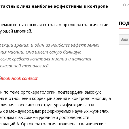
2
тактных линз наиболее эффективны в контроле
ПОД
цаемых контактных линз только ортокератологические
рующей миопией.
екции зрения, и один из наиболее эффективных
ния миопии. Она имеет самую большую
еских средств контроля мио­пии и является
оказанной технологией.
ии по теме ортокератологии, подтвердили высокую
з в отношении коррекции зрения и контроля миопии, а
лияния этих линз на структуры и функции глаза.
ых в международных реферируемых научных журналах,
етодам с высокими уровнями достоверности
ендаций А. Ортокератология включена в клинические