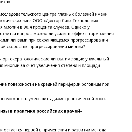
никах.
исследовательского центра глазных болезней имени
огических линз ООО «Док­тор Линз Технология»
 миопии в 80,4 процента случаев. Однако у
остается вопрос: можно ли усилить эффект торможения
скими линзами при сохраняющемся прогрессировании
кой скоростью прогрессирования миопии?
я ор­токератологические линзы, имеющие уникальный
я миопии за счет увеличения степени и площади
ние поверхности на средней периферии роговицы при
 возможность уменьшить диаметр оптической зоны.
нзы в практике российских врачей-
и остается первой в применении и развитии метода