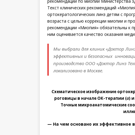
рекомендации по мио­пии Министерства з
Текст клинических рекомендаций «Миопия
ортокератологических линз детям с прог
возраста с целью коррекции миопии и пр
рекомендации «Миопия» обязательны к пр
ним оценивается качество оказания мед
Мы выбрали для клиник «Доктор Лин
эффективных и безопасных инновацио
производство ООО «Доктор Линз Техн
локализовано в Москве.
Схематическое изображение ортокер
роговицы в начале ОК-терапии (
а
) 
Точные микроанатомические соо
иллю
— На чем основано их эффективное 