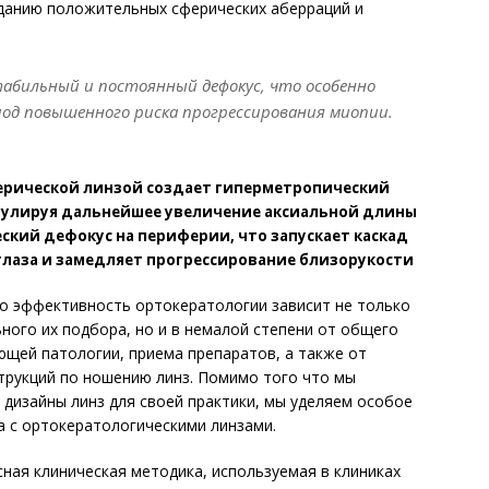
зданию положительных сферических аберраций и
абильный и постоянный дефокус, что особенно
иод повышенного риска прогрессирования миопии.
ерической линзой создает гиперметропический
мулируя дальнейшее увеличение аксиальной длины
еский дефокус на периферии, что запускает каскад
глаза и замедляет прогрессирование близорукости
о эффективность ортокератологии зависит не только
ного их подбора, но и в немалой степени от общего
ющей патологии, приема препаратов, а также от
трукций по ношению линз. Помимо того что мы
дизайны линз для своей практики, мы уделяем особое
а с ортокератологическими линзами.
сная клиническая методика, используемая в клиниках