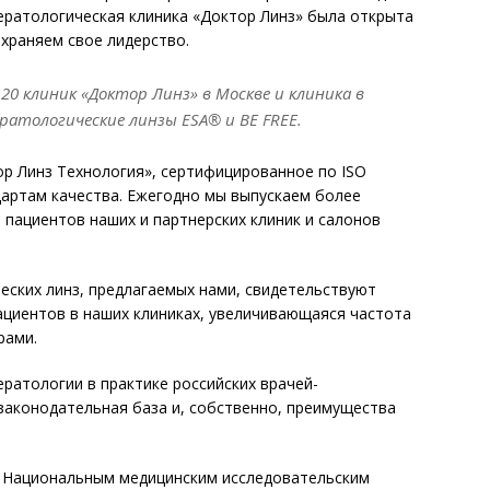
ератологическая клиника «Доктор Линз» была открыта
охраняем свое лидерство.
 20 клиник «Доктор Линз» в Москве и клиника в
атологические линзы ESA® и BE FREE.
р Линз Технология», сертифицированное по ISO
дартам качества. Ежегодно мы выпускаем более
 пациентов наших и партнерских клиник и салонов
ских линз, предлагаемых нами, свидетельствуют
ациентов в наших клиниках, увеличивающаяся частота
рами.
атологии в практике российских врачей-
законодательная база и, собственно, преимущества
с Национальным медицинским исследовательским