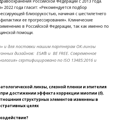
дравоохранения Российской Федерации с 2013 года.
» 2022 года гласит: «Рекомендуется подбор
рессирующей близорукостью, начиная с шестилетнего
офилактики ее прогрессирования». Клинические
именению в Российской Федерации, так как именно по
ицинской помощи.
з» и для поставки нашим партнерам ОК-линзы
нных ди­зайнов: ESA® и BE FREE. Современное
ология» сертифицировано по ISO 13485:2016 и
атологической линзы, слезной пленки и эпителия
и при достижении эффекта коррекции миопии (
б
).
тношения структурных элементов изменены в
стративных целях
воздействие?