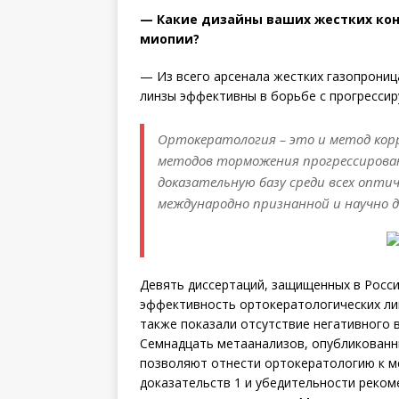
— Какие дизайны ваших жестких кон
миопии?
— Из всего арсенала жестких газопрони
линзы эффективны в борьбе с прогресси
Ортокератология – это и метод корр
методов торможения прогрессирова
доказательную базу среди всех оптич
международно признанной и научно д
Девять диссертаций, защищенных в Росс
эффективность ортокератологических лин
также показали отсутствие негативного в
Семнадцать метаанализов, опубликованн
позволяют отнести ортокератологию к м
доказательств 1 и убедительности реком