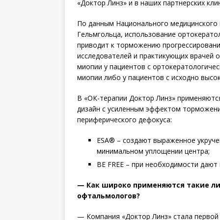
«Док­тор Линз» и в наших партнерских кли
По данным Национального медицинского 
Гельмгольца, использование ортокератол
приводит к торможению прогрессирования
исследователей и практикующих врачей 
мио­пии у пациентов с ортокератологиче
миопии либо у пациентов с исходно высо
В «ОК-терапии Доктор Линз» применяютс
дизайн с усиленным эффектом торможени
периферического дефокуса:
ESA® – создают выраженное укруче
минимальном уплощении центра;
BE FREE – при необходимости дают
— Как широко применяются такие ли
офтальмологов?
— Компания «Доктор Линз» стала первой 