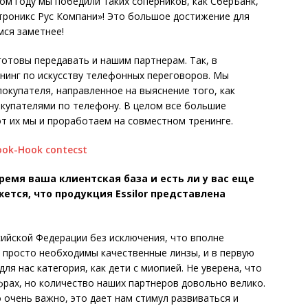
ом году мы победили таких соперников, как СберБанк,
ктроникс Рус Компани»! Это большое достижение для
мся заметнее!
готовы передавать и нашим партнерам. Так, в
нинг по искусству телефонных переговоров. Мы
окупателя, направленное на выяснение того, как
окупателями по телефону. В целом все большие
от их мы и проработаем на совместном тренинге.
емя ваша клиентская база и есть ли у вас еще
ется, что продукция Essilor представлена
ийской Федерации без исключения, что вполне
м просто необходимы качественные линзы, и в первую
ля нас категория, как дети с миопией. Не уверена, что
рах, но количество наших партнеров довольно велико.
о очень важно, это дает нам стимул развиваться и