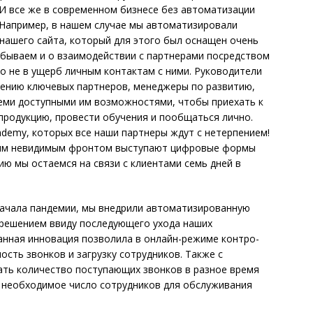
И все же в современном бизнесе без автоматизации
 Например, в нашем случае мы автоматизировали
нашего сайта, который для этого был оснащен очень
абываем и о взаимодействии с партнерами посредством
то не в ущерб личным контактам с ними. Руководители
ению ключевых партнеров, менеджеры по развитию,
семи доступными им возможностями, чтобы приехать к
продукцию, провести обучения и пообщаться лично.
cademy, которых все наши партнеры ждут с нетерпением!
еким невидимым фронтом выступают цифровые формы
ию мы остаемся на связи с клиентами семь дней в
 начала пандемии, мы внедрили автоматизированную
 решением ввиду последующего ухода наших
анная инновация позволила в онлайн-режиме контро­
сть звонков и загрузку сотрудников. Также с
ть количество поступающих звонков в разное время
ь необходимое число сотрудников для обслуживания