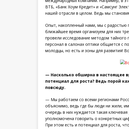
международных компаний. Например, в эт
ВТБ, «Банк Хоум Кредит» и «Самсунг Эле
нашей отрасли в целом. Ведь мы станови
Опыт, накопленный нами, мы с радостью 
ближайшее время организуем для них тре
провели исследование методом тайного п
персонал в салонах оптики общается с п
молодцы, но есть и зоны для развития! В
— Насколько обширна в настоящее вр
потенциал для роста? Ведь порой каж
повсюду.
— Мы работаем со всеми регионами Росс
объяснимо, ведь где бы люди ни жили, и
очередь в них нуждается такая ключевая д
уполномочена говорить о конкретных циф
При этом есть и потенциал для роста, чт