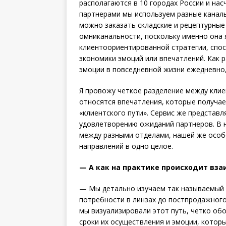
располагаются в 10 городах России и на
партнерами мы используем разные каналы
можно заказать складские и рецептурные
омниканальности, поскольку именно она
клиентоориентированной стратегии, спо
экономики эмоций или впечатлений. Как р
эмоции в повседневной жизни ежедневно,
Я провожу четкое разделение между клие
относятся впечатления, которые получае
«клиентского пути». Сервис же представ
удовлетворению ожиданий партнеров. В 
между разными отделами, нашей же особ
направлений в одно целое.
— А как на практике происходит вз
— Мы детально изучаем так называемый 
потребности в линзах до постпродажного
мы визуа­лизировали этот путь, четко об
сроки их осуществления и эмоции, котор