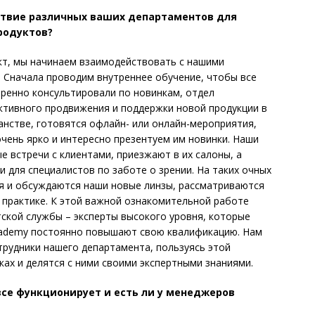
ствие различных ваших департаментов для
родуктов?
кт, мы начинаем взаимодействовать с нашими
. Сначала проводим внутреннее обучение, чтобы все
ренно консультировали по новинкам, отдел
ктивного продвижения и поддержки новой продукции в
анстве, готовятся офлайн- или онлайн-мероприятия,
очень ярко и интересно презентуем им новинки. Наши
 встречи с клиентами, приезжают в их салоны, а
 для специалистов по заботе о зрении. На таких очных
 и обсуждаются наши новые линзы, рассматриваются
 практике. К этой важной ознакомительной работе
ской службы – эксперты высокого уровня, которые
Academy постоянно повышают свою квалификацию. Нам
трудники нашего департамента, пользуясь этой
ах и делятся с ними своими экспертными знаниями.
 все функционирует и есть ли у менеджеров