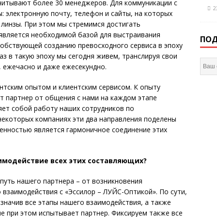
считывают более 30 менеджеров. Для коммуникации с
2
: электронную почту, телефон и сайты, на которых
 линзы. При этом мы стремимся достигать
 является необходимой базой для выстраивания
ПОД
собствующей созданию превосходного сервиса в эпоху
аз в такую эпоху мы сегодня живем, транслируя свои
 ежечасно и даже ежесекундно.
нтским опытом и клиентским сервисом. К опыту
т партнер от общения с нами на каждом этапе
ляет собой работу наших сотрудников по
некоторых компаниях эти два направления поделены
енностью является гармоничное со­единение этих
аимодействие всех этих составляющих?
путь нашего партнера – от возникновения
 взаимодействия с «Эссилор – ЛУЙС-Оптикой». По сути,
означив все этапы нашего взаимодействия, а также
ые при этом испытывает партнер. Фиксируем также все