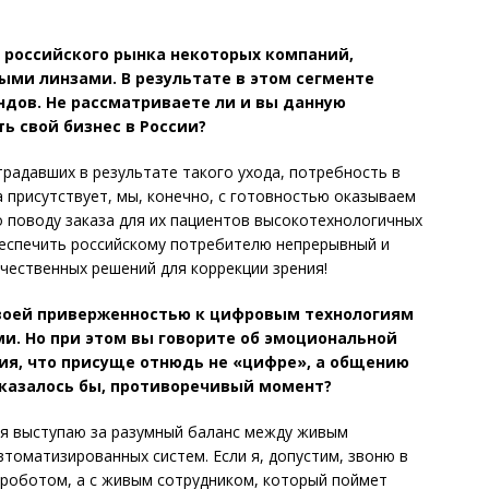
с российского рынка некоторых компаний,
и линзами. В результате в этом сегменте
ндов. Не рассматриваете ли и вы данную
ь свой бизнес в России?
традавших в результате такого ухода, потребность в
присутствует, мы, конечно, с готовностью оказываем
 поводу заказа для их пациентов высокотехнологичных
обеспечить российскому потребителю непрерывный и
чественных решений для коррекции зрения!
 своей приверженностью к цифровым технологиям
и. Но при этом вы говорите об эмоциональной
я, что присуще отнюдь не «цифре», а общению
 казалось бы, противоречивый момент?
 я выступаю за разумный баланс между живым
оматизированных систем. Если я, допустим, звоню в
с роботом, а с живым сотрудником, который поймет