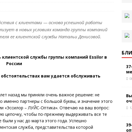
йствия с клиентами — основа успешной работы
лизует в новых условиях команда группы компаний
дителя ее клиентской службы Натальи Денисовой.
БЛИ
 клиентской службы группы компаний Essilor в
России
37
ме
 обстоятельствах вам удается обслуживать
0
 лет назад мы приняли очень важное решение: не
Вы
оч
о именно партнеры с большой буквы, и значение этого
и «Эссилор – ЛУЙС-Оптика». Отвечаю на ваш вопрос:
1
ую цепочку, чтобы по-прежнему выдерживать все те
 были у нас до марта этого года. Успешно
39
иентская служба, представительства которой
оп