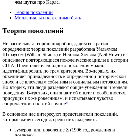
чем шутка про Карла.
Теория поколений
Миллениалы и как с ними быть
Теория поколений
Не расписывая теорию подробно, дадим ее краткое
определение: теория поколений разработана Уильямом
Штраусом (William Strauss) и Нейлом Хоувом (Neil Howe) и
описывает повторяющиеся поколенческие циклы в истории
США. Представителей одного поколения можно
идентифицировать по трем критериям. Во-первых, их
объединяет принадлежность к определенной исторической
эпохе и ее ключевым событиям и социальным потрясениям.
Во-вторых, эти люди разделяют общие убеждения и модели
поведения. В-третьих, они знают об опыте и особенностях,
присущих их же ровесникам, и испытывают чувство
сопричастности к этой группе
*
.
В основном нас интересуют представители поколений,
которые живут сегодня, среди них выделяют:
зумеров, или поколение Z (1996 год рождения и
позднее);