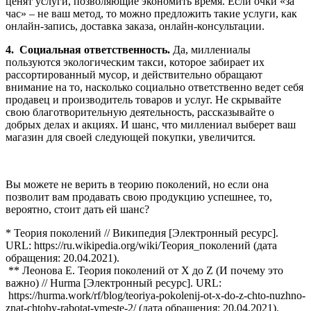
ценят услуги, позволяющие экономить время. Если очки «за
час» – не ваш метод, то можно предложить такие услуги, как
онлайн-запись, доставка заказа, онлайн-консультации.
4. Социальная ответственность.
Да, миллениалы
пользуются экологическим такси, которое забирает их
рассортированный мусор, и действительно обращают
внимание на то, насколько социально ответственно ведет себя
продавец и производитель товаров и услуг. Не скрывайте
свою благотворительную деятельность, рассказывайте о
добрых делах и акциях. И шанс, что миллениал выберет ваш
магазин для своей следующей покупки, увеличится.
Вы можете не верить в теорию поколений, но если она
позволит вам продавать свою продукцию успешнее, то,
вероятно, стоит дать ей шанс?
* Теория поколений // Википедия [Электронный ресурс].
URL: https://ru.wikipedia.org/wiki/Теория_поколений (дата
обращения: 20.04.2021).
** Леонова Е. Теория поколений от X до Z (И почему это
важно) // Hurma [Электронный ресурс]. URL:
https://hurma.work/rf/blog/teoriya-pokolenij-ot-x-do-z-chto-nuzhno-
znat-chtoby-rabotat-vmeste-2/ (дата обращения: 20.04.2021).