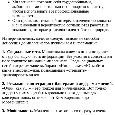
Миллениалы показали себя трудолюбивыми,
амбициозными и готовыми нестандартно мыслить,
чтобы использовать все профессиональные
возможности.
Они проявляют немалый интерес к изменению климата
и с наибольшей вероятностью соглашаются работать в
компаниях, которые разделяют идеи заботы о природе.
Из перечисленных качеств следуют основные способы
донесения до миллениалов нужной вам информации:
1. Социальные сети.
Миллениалы живут в них и получают
оттуда бóльшую часть информации. Без участия в соцсетях вы
не заполучите внимание миллениала. Среди социальных
сетей «игреки» чаще выбирают «Инстаграм», «Ютьюб» и
разные мессенджеры, позволяющие «стримить» –
транслировать видео.
2. Рекламные интеграции с блогерами и лидерами мнений.
«Очки, как у…» – это подход для миллениалов. Вот только
лидеры у них могут быть довольно неожиданные для
консервативных оптиков – от Ким Кардашьян до
Моргенштерна.
3. Мобильность.
Миллениалы хотят всего и сразу и очень